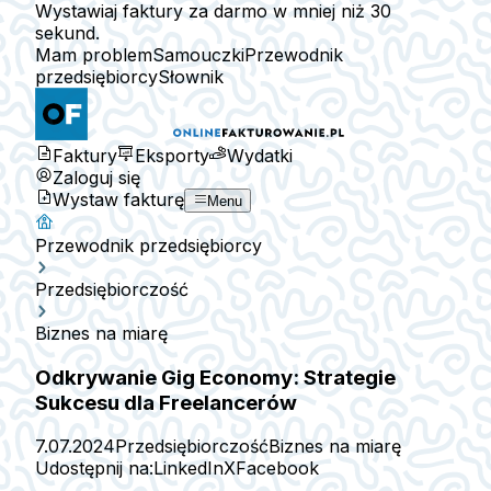
Wystawiaj faktury za darmo w mniej niż 30
sekund.
Mam problem
Samouczki
Przewodnik
przedsiębiorcy
Słownik
Faktury
Eksporty
Wydatki
Zaloguj się
Wystaw fakturę
Menu
Przewodnik przedsiębiorcy
Przedsiębiorczość
Biznes na miarę
Odkrywanie Gig Economy: Strategie
Sukcesu dla Freelancerów
7.07.2024
Przedsiębiorczość
Biznes na miarę
Udostępnij na:
LinkedIn
X
Facebook