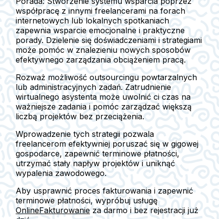
Porada: Stworzenie systemu wsparcia poprzez
współpracę z innymi freelancerami na forach
internetowych lub lokalnych spotkaniach
zapewnia wsparcie emocjonalne i praktyczne
porady. Dzielenie się doświadczeniami i strategiami
może pomóc w znalezieniu nowych sposobów
efektywnego zarządzania obciążeniem pracą.
Rozważ możliwość outsourcingu powtarzalnych
lub administracyjnych zadań. Zatrudnienie
wirtualnego asystenta może uwolnić ci czas na
ważniejsze zadania i pomóc zarządzać większą
liczbą projektów bez przeciążenia.
Wprowadzenie tych strategii pozwala
freelancerom efektywniej poruszać się w gigowej
gospodarce, zapewnić terminowe płatności,
utrzymać stały napływ projektów i uniknąć
wypalenia zawodowego.
Aby usprawnić proces fakturowania i zapewnić
terminowe płatności, wypróbuj usługę
OnlineFakturowanie
za darmo i bez rejestracji już