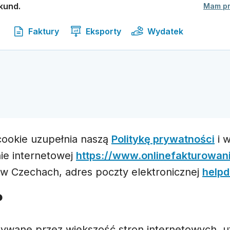
kund.
Mam p
Faktury
Eksporty
Wydatek
 cookie uzupełnia naszą
Politykę prywatności
i w
nie internetowej
https://www.onlinefakturowani
j w Czechach, adres poczty elektronicznej
helpd
?
e używane przez większość stron internetowych