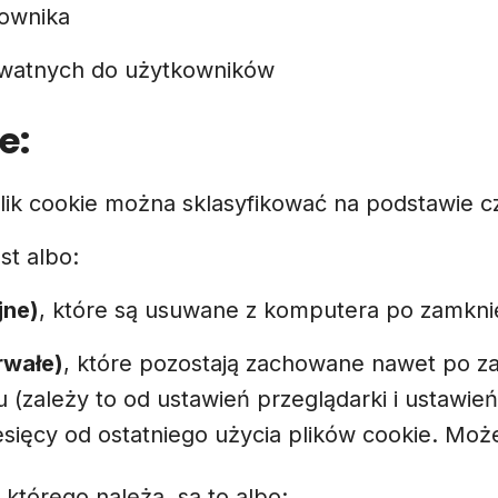
kownika
kwatnych do użytkowników
e:
Plik cookie można sklasyfikować na podstawie cza
st albo:
jne)
, które są usuwane z komputera po zamknię
rwałe)
, które pozostają zachowane nawet po za
 (zależy to od ustawień przeglądarki i ustawie
esięcy od ostatniego użycia plików cookie. Moż
o którego należą, są to albo: