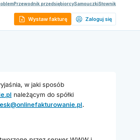
roblem
Przewodnik przedsiębiorcy
Samouczki
Słownik
Wystaw fakturę
Zaloguj się
yjaśnia, w jaki sposób
e.pl
należącym do spółki
esk@onlinefakturowanie.pl
.
, utworzone przez serwer WWW i