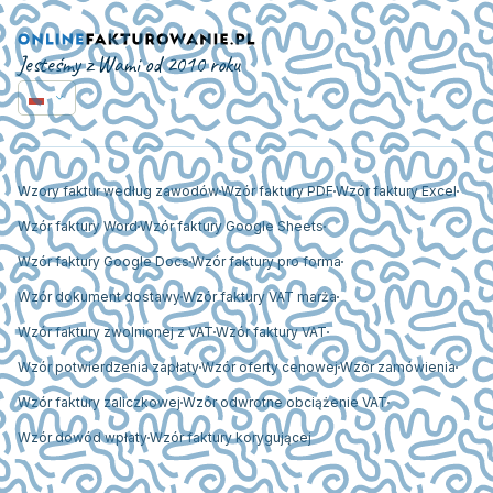
Jesteśmy z Wami od 2010 roku
Wzory faktur według zawodów
Wzór faktury PDF
Wzór faktury Excel
Wzór faktury Word
Wzór faktury Google Sheets
Wzór faktury Google Docs
Wzór faktury pro forma
Wzór dokument dostawy
Wzór faktury VAT marża
Wzór faktury zwolnionej z VAT
Wzór faktury VAT
Wzór potwierdzenia zapłaty
Wzór oferty cenowej
Wzór zamówienia
Wzór faktury zaliczkowej
Wzór odwrotne obciążenie VAT
Wzór dowód wpłaty
Wzór faktury korygującej