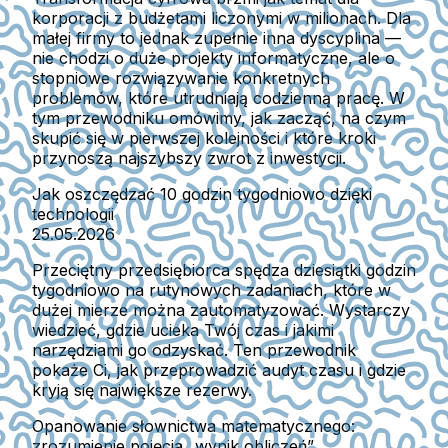
korporacji z budżetami liczonymi w milionach. Dla
małej firmy to jednak zupełnie inna dyscyplina —
nie chodzi o duże projekty informatyczne, ale o
stopniowe rozwiązywanie konkretnych
problemów, które utrudniają codzienną pracę. W
tym przewodniku omówimy, jak zacząć, na czym
skupić się w pierwszej kolejności i które kroki
przynoszą najszybszy zwrot z inwestycji.
Jak oszczędzać 10 godzin tygodniowo dzięki
technologii
25.05.2026
Przeciętny przedsiębiorca spędza dziesiątki godzin
tygodniowo na rutynowych zadaniach, które w
dużej mierze można zautomatyzować. Wystarczy
wiedzieć, gdzie ucieka Twój czas i jakimi
narzędziami go odzyskać. Ten przewodnik
pokaże Ci, jak przeprowadzić audyt czasu i gdzie
kryją się największe rezerwy.
Opanowanie słownictwa matematycznego:
zrozumienie pojęcia „wynik obliczeń”