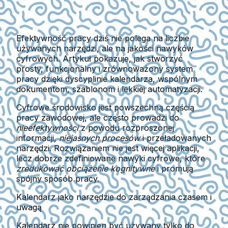
Efektywność pracy dziś nie polega na liczbie
używanych narzędzi, ale na jakości nawyków
cyfrowych. Artykuł pokazuje, jak stworzyć
prosty, funkcjonalny i zrównoważony system
pracy dzięki dyscyplinie kalendarza, wspólnym
dokumentom, szablonom i lekkiej automatyzacji.
Cyfrowe środowisko jest
powszechną częścią
pracy zawodowej
, ale często prowadzi do
nieefektywności
z powodu
rozproszonej
informacji
,
niejasnych procesów
i
przeładowanych
narzędzi
. Rozwiązaniem nie jest więcej aplikacji,
lecz
dobrze zdefiniowane nawyki cyfrowe
, które
zredukować obciążenie kognitywne
i
promują
spójny sposób pracy
.
Kalendarz jako narzędzie do zarządzania czasem i
uwagą
Kalendarz nie powinien być używany tylko do