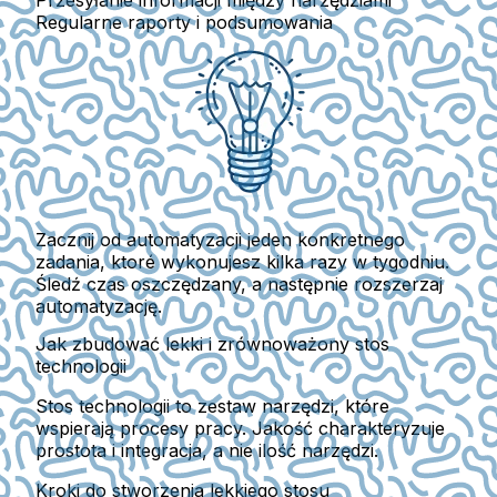
Przesyłanie informacji między narzędziami
Regularne raporty i podsumowania
Zacznij od automatyzacji
jeden konkretnego
zadania
, ktoré wykonujesz kilka razy w tygodniu.
Śledź czas oszczędzany, a następnie rozszerzaj
automatyzację.
Jak zbudować lekki i zrównoważony stos
technologii
Stos technologii to zestaw narzędzi, które
wspierają procesy pracy. Jakość charakteryzuje
prostota i integracja
, a nie ilość narzędzi.
Kroki do stworzenia lekkiego stosu