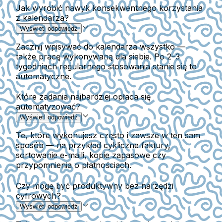
Jak wyrobić nawyk konsekwentnego korzystania
z kalendarza?
Wyświetl odpowiedź
Zacznij wpisywać do kalendarza wszystko —
także pracę wykonywaną dla siebie. Po 2–3
tygodniach regularnego stosowania stanie się to
automatyczne.
Które zadania najbardziej opłaca się
automatyzować?
Wyświetl odpowiedź
Te, które wykonujesz często i zawsze w ten sam
sposób — na przykład cykliczne faktury,
sortowanie e-maili, kopie zapasowe czy
przypomnienia o płatnościach.
Czy mogę być produktywny bez narzędzi
cyfrowych?
Wyświetl odpowiedź