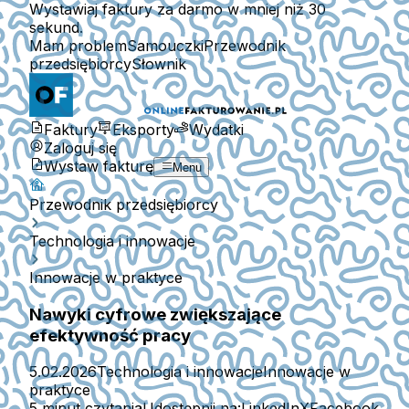
Wystawiaj faktury za darmo w mniej niż 30
sekund.
Mam problem
Samouczki
Przewodnik
przedsiębiorcy
Słownik
Faktury
Eksporty
Wydatki
Zaloguj się
Wystaw fakturę
Menu
Przewodnik przedsiębiorcy
Technologia i innowacje
Innowacje w praktyce
Nawyki cyfrowe zwiększające
efektywność pracy
5.02.2026
Technologia i innowacje
Innowacje w
praktyce
5 minut czytania
Udostępnij na:
LinkedIn
X
Facebook