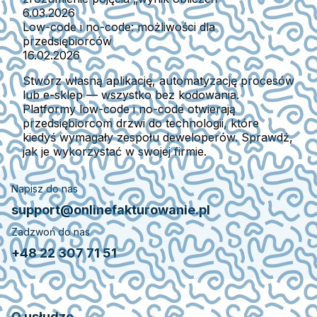
6.03.2026
Low-code i no-code: możliwości dla
przedsiębiorców
16.02.2026
Stwórz własną aplikację, automatyzację procesów
lub e-sklep — wszystko bez kodowania.
Platformy low-code i no-code otwierają
przedsiębiorcom drzwi do technologii, które
kiedyś wymagały zespołu deweloperów. Sprawdź,
jak je wykorzystać w swojej firmie.
Napisz do nas
support@onlinefakturowanie.pl
Zadzwoń do nas
+48 22 307 71 51
O usłudze