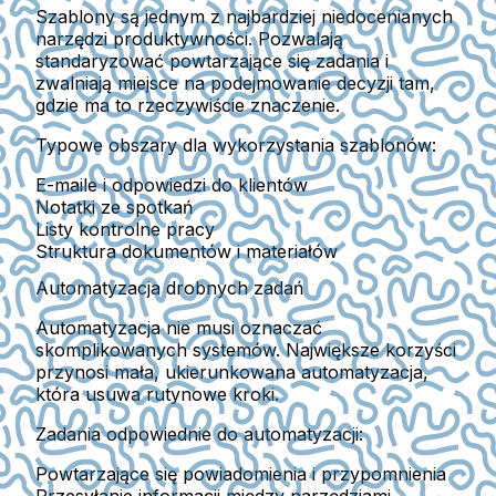
Szablony są jednym z najbardziej niedocenianych
narzędzi produktywności. Pozwalają
standaryzować powtarzające się zadania
i
zwalniają miejsce na podejmowanie decyzji tam,
gdzie ma to rzeczywiście znaczenie.
Typowe obszary dla wykorzystania szablonów:
E-maile i odpowiedzi do klientów
Notatki ze spotkań
Listy kontrolne pracy
Struktura dokumentów i materiałów
Automatyzacja drobnych zadań
Automatyzacja nie musi oznaczać
skomplikowanych systemów. Największe korzyści
przynosi
mała, ukierunkowana automatyzacja
,
która usuwa rutynowe kroki.
Zadania odpowiednie do automatyzacji:
Powtarzające się powiadomienia i przypomnienia