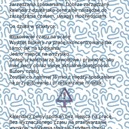
zarządzania spotkaniami. Dobrze zarządzany
kalendarz działa jako
centralne narzędzie do
zarządzania czasem, uwagą i możliwościami
.
Co działa w praktyce:
Blokowanie czasu na pracę
Wydziel blokery na pracę skoncentrowaną tak
samo, jak na spotkania.
Jedno miejsce na wszystko
Zintegruj kalendarze zawodowe i prywatne, aby
mieć jasny obraz swoje aktualnej dostępności.
Bufory czasu
Zostaw co najmniej
15 minut
między spotkaniami
na przygotowanie i przetwarzanie notatek.
Kalendarz pełny spotkań bez miejsca na pracę.
Bez wyznaczonego czasu na przetwarzanie
wyników, spotkania stają się źródłem stresu