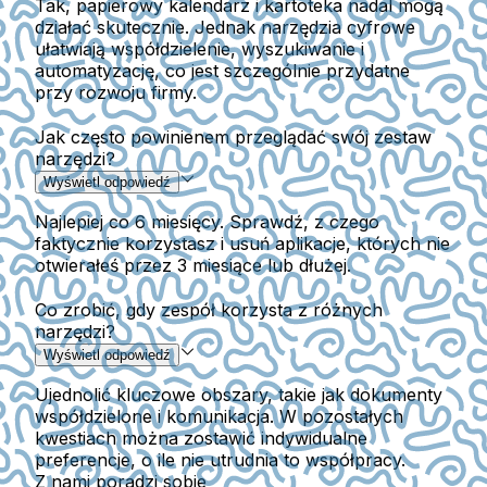
Tak, papierowy kalendarz i kartoteka nadal mogą
działać skutecznie. Jednak narzędzia cyfrowe
ułatwiają współdzielenie, wyszukiwanie i
automatyzację, co jest szczególnie przydatne
przy rozwoju firmy.
Jak często powinienem przeglądać swój zestaw
narzędzi?
Wyświetl odpowiedź
Najlepiej co 6 miesięcy. Sprawdź, z czego
faktycznie korzystasz i usuń aplikacje, których nie
otwierałeś przez 3 miesiące lub dłużej.
Co zrobić, gdy zespół korzysta z różnych
narzędzi?
Wyświetl odpowiedź
Ujednolić kluczowe obszary, takie jak dokumenty
współdzielone i komunikacja. W pozostałych
kwestiach można zostawić indywidualne
preferencje, o ile nie utrudnia to współpracy.
Z nami poradzi sobie