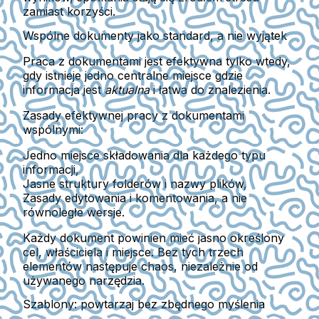
zamiast korzyści.
Wspólne dokumenty jako standard, a nie wyjątek
Praca z dokumentami jest efektywna tylko wtedy,
gdy istnieje
jedno centralne miejsce
gdzie
informacja jest
aktualna
i
łatwa do znalezienia
.
Zasady efektywnej pracy z dokumentami
wspólnymi:
Jedno miejsce składowania
dla każdego typu
informacji,
Jasne struktury folderów i nazwy plików,
Zasady edytowania i komentowania
, a nie
równoległe wersje.
Każdy dokument powinien mieć jasno określony
cel, właściciela i miejsce.
Bez tych trzech
elementów następuje chaos, niezależnie od
używanego narzędzia.
Szablony: powtarzaj bez zbędnego myślenia