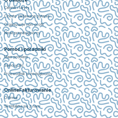
Cennik i taryfy
Czesto zadawane pytania
Organizacje non-profit
Nowi przedsiębiorcy
Pomoc i poradniki
Mam problem
Samouczki
Przewodnik przedsiębiorcy
OnlineFakturowanie
O firmie
Skontaktuj się z nami