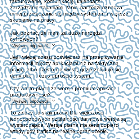
fakturowanie, komunikację, kalendarz i
zarządzanie zadaniami. Mniej narzędzi oznacza
mniej przełączania się między systemami i większe
skupienie na pracy.
Jak poznać, że mam za dużo narzędzi
cyfrowych?
Wyświetl odpowiedź
Jeśli więcej czasu poświęcasz na przepisywanie
informacji między aplikacjami niż na faktyczną
pracę, albo często nie wiesz, gdzie znajduje się
dany plik — czas uprościć system.
Czy warto płacić za wersje premium aplikacji
produktywności?
Wyświetl odpowiedź
To zależy od skali pracy. Dla większości
jednoosobowych działalności darmowe wersje są
wystarczające. Wersja płatna ma sens dopiero
wtedy, gdy trafisz na realne ograniczenie.