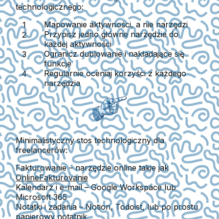
technologicznego:
Mapowanie aktywności
, a nie narzędzi
Przypisz
jedno główne narzędzie
do
każdej aktywności
Ogranicz dublowanie i nakładające się
funkcje
Regularnie oceniaj korzyści z każdego
narzędzia
Minimalistyczny stos technologiczny dla
freelancerów:
Fakturowanie
– narzędzie online takie jak
OnlineFakturovanie
Kalendarz i e-mail
– Google Workspace lub
Microsoft 365
Notatki i zadania
– Notion, Todoist, lub po prostu
papierowy notatnik