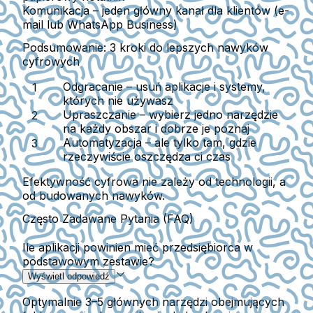
Komunikacja
– jeden główny kanał dla klientów (e-
mail lub WhatsApp Business)
Podsumowanie: 3 kroki do lepszych nawyków
cyfrowych
Odgracanie
– usuń aplikacje i systemy,
których nie używasz
Upraszczanie
– wybierz jedno narzędzie
na każdy obszar i dobrze je poznaj
Automatyzacja
– ale tylko tam, gdzie
rzeczywiście oszczędza ci czas
Efektywność cyfrowa nie zależy od technologii, a
od budowanych nawyków.
Często Zadawane Pytania (FAQ)
Ile aplikacji powinien mieć przedsiębiorca w
podstawowym zestawie?
Wyświetl odpowiedź
Optymalnie 3–5 głównych narzędzi obejmujących