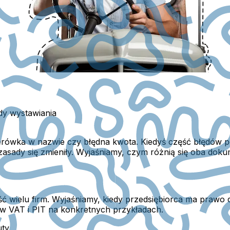
ady wystawiania
iterówka w nazwie czy błędna kwota. Kiedyś część błędów 
sady się zmieniły. Wyjaśniamy, czym różnią się oba dokume
 wielu firm. Wyjaśniamy, kiedy przedsiębiorca ma prawo do
w VAT i PIT na konkretnych przykładach.
uty