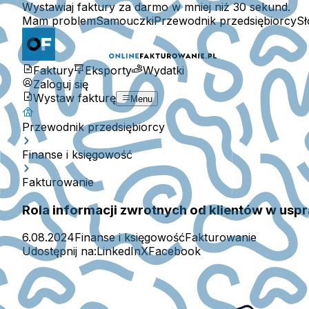
Wystawiaj faktury za darmo w mniej niż 30 sekund.
Mam problem
Samouczki
Przewodnik przedsiębiorcy
Sł
Faktury
Eksporty
Wydatki
Zaloguj się
Wystaw fakturę
Menu
Przewodnik przedsiębiorcy
Finanse i księgowość
Fakturowanie
Rola informacji zwrotnych od klientów w usp
6.08.2024
Finanse i księgowość
Fakturowanie
Udostępnij na:
LinkedIn
X
Facebook