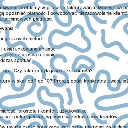
zekiwane problemy w procesie fakturowania. Możesz na pr
ogą opóźniać płatności i powodować niezadowolenie klient
ia terminowych płatności.
owania
mocą różnych metod:
 i ukierunkowane ankiety.
z część z prośbą o opinię.
odczas spotkań.
np. "Czy faktura była jasna i zrozumiała?".
ury w skali od 1 do 10? Proszę podaj konkretne uwagi, jeśl
miałość, prostota i komfort użytkownika.
wości i potencjalnego wpływu na zadowolenie klientów.
tów uważa część dotyczącą warunków płatności za mylącą,