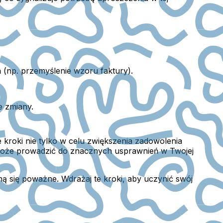
(np. przemyślenie wzoru faktury).
e zmiany.
 kroki nie tylko w celu zwiększenia zadowolenia
w może prowadzić do znacznych usprawnień w Twojej
ą się poważne. Wdrażaj te kroki, aby uczynić swój