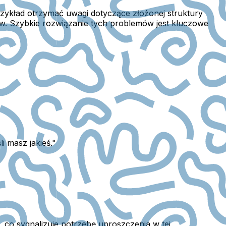
zykład otrzymać uwagi dotyczące złożonej struktury
ów. Szybkie rozwiązanie tych problemów jest kluczowe
i masz jakieś."
 co sygnalizuje potrzebę uproszczenia w tej