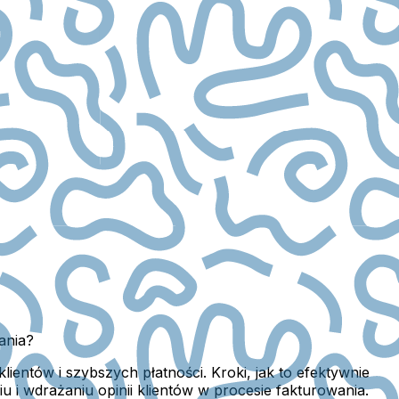
ania?
entów i szybszych płatności. Kroki, jak to efektywnie
 i wdrażaniu opinii klientów w procesie fakturowania.