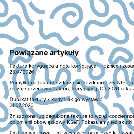
Powiązane artykuły
Faktura korygująca a nota korygująca - różnice i zas
23.07.2026
Pomyłka na fakturze zdarza się każdemu - zły NIP, l
resztę sprzedawca fakturą korygującą. Od 2026 roku za
Duplikat faktury - kiedy i jak go wystawić
21.07.2026
Zniszczona lub zagubiona faktura to wciąż codzienność
co zmienił obowiązkowy KSeF. Pokazujemy też skutki 
Faktura walutowa - jak wystawić i przeliczyć kurs wal