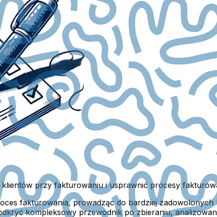
e klientów przy fakturowaniu i usprawnić procesy fakturow
oces fakturowania, prowadząc do bardziej zadowolonych kli
 odkryć kompleksowy przewodnik po zbieraniu, analizowaniu