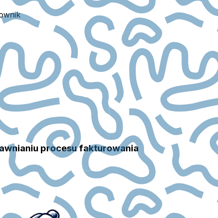
ownik
rawnianiu procesu fakturowania