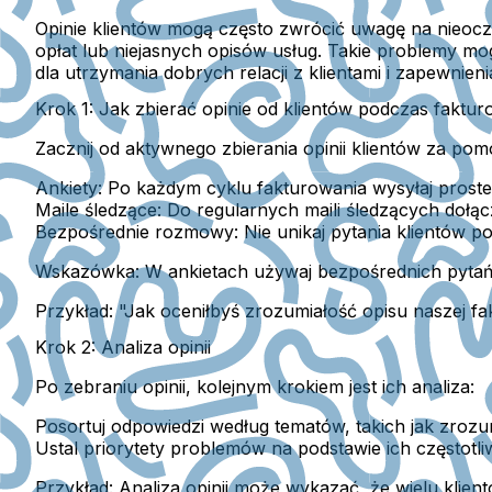
Opinie klientów mogą często zwrócić uwagę na nieoc
opłat lub niejasnych opisów usług. Takie problemy m
dla utrzymania dobrych relacji z klientami i zapewnien
Krok 1: Jak zbierać opinie od klientów podczas faktur
Zacznij od aktywnego zbierania opinii klientów za po
Ankiety: Po każdym cyklu fakturowania wysyłaj proste
Maile śledzące: Do regularnych maili śledzących dołąc
Bezpośrednie rozmowy: Nie unikaj pytania klientów p
Wskazówka:
W ankietach używaj bezpośrednich pytań, 
Przykład:
"Jak oceniłbyś zrozumiałość opisu naszej fakt
Krok 2: Analiza opinii
Po zebraniu opinii, kolejnym krokiem jest ich analiza:
Posortuj odpowiedzi według tematów, takich jak zrozu
Ustal priorytety problemów na podstawie ich częstotli
Przykład:
Analiza opinii może wykazać, że wielu klien