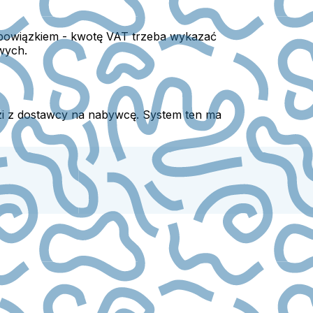
 obowiązkiem - kwotę VAT trzeba wykazać
wych.
i z dostawcy na nabywcę. System ten ma