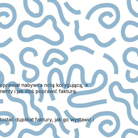
poprawiał nabywca notą korygującą, a
nty i jak dziś poprawić fakturę.
stać duplikat faktury, jak go wystawić i