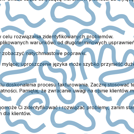
celu rozwiązania zidentyfikowanych problemów.
omplikowanych warunków) od długoterminowych usprawnień 
y zobaczyć natychmiastowe poprawki.
 mylące; uproszczenie języka może szybko przynieść duż
lu doskonalenia procesu fakturowania. Zacznij stosować te
łatności. Pamiętaj, że zwracanie uwagi na opinie klientó
pomoże Ci zidentyfikować i rozwiązać problemy, zanim stan
 dla klientów.