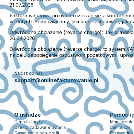
21.07.2026
Faktura walutowa pozwala rozliczać się z kontrahent
w złotych. Podpowiadamy, jaki kurs zastosować, jak d
Odwrócone obciążenie (reverse charge): Jak prawidł
20.04.2026
Odwrócone obciążenie (reverse charge) to system V
na celu zapobieganie oszustwom podatkowym i uproszc
Napisz do nas
support@onlinefakturowanie.pl
O usłudze
Pomoc i 
Cennik i taryfy
Mam probl
Czesto zadawane pytania
Samouczki
Organizacje non-profit
Przewodnik