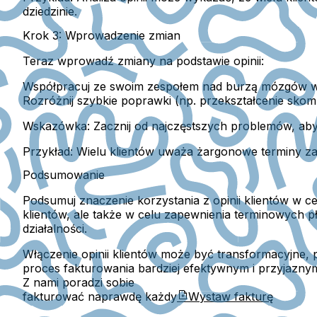
dziedzinie.
Krok 3: Wprowadzenie zmian
Teraz wprowadź zmiany na podstawie opinii:
Współpracuj ze swoim zespołem nad burzą mózgów w 
Rozróżnij szybkie poprawki (np. przekształcenie sk
Wskazówka:
Zacznij od najczęstszych problemów, ab
Przykład:
Wielu klientów uważa żargonowe terminy za
Podsumowanie
Podsumuj znaczenie korzystania z opinii klientów w ce
klientów, ale także w celu zapewnienia terminowych p
działalności.
Włączenie opinii klientów może być transformacyjne, 
proces fakturowania bardziej efektywnym i przyjaznym
Z nami poradzi sobie
fakturować naprawdę każdy
Wystaw fakturę