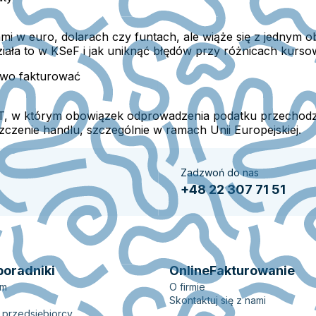
ami w euro, dolarach czy funtach, ale wiąże się z jednym
ziała to w KSeF i jak uniknąć błędów przy różnicach kurso
owo fakturować
AT, w którym obowiązek odprowadzenia podatku przechodz
zenie handlu, szczególnie w ramach Unii Europejskiej.
Zadzwoń do nas
+48 22 307 71 51
poradniki
OnlineFakturowanie
em
O firmie
Skontaktuj się z nami
 przedsiębiorcy