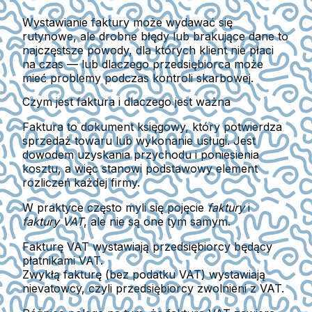
Wystawianie faktury może wydawać się
rutynowe, ale drobne błędy lub brakujące dane to
najczęstsze powody, dla których klient nie płaci
na czas — lub dlaczego przedsiębiorca może
mieć problemy podczas kontroli skarbowej.
Czym jest faktura i dlaczego jest ważna
Faktura
to dokument księgowy, który potwierdza
sprzedaż towaru lub wykonanie usługi. Jest
dowodem uzyskania przychodu i poniesienia
kosztu, a więc stanowi
podstawowy element
rozliczeń każdej firmy
.
W praktyce często myli się pojęcie
faktury
i
faktury VAT
, ale nie są one tym samym.
Fakturę VAT
wystawiają przedsiębiorcy będący
płatnikami VAT
.
Zwykłą fakturę
(bez podatku VAT) wystawiają
nievatowcy
, czyli przedsiębiorcy zwolnieni z VAT.