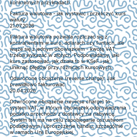
konkretnych przykładach.
Faktura walutowa - jak wystawić i przeliczyć kurs
waluty
21.07.2026
Faktura walutowa pozwala rozliczać się z
kontrahentami w euro, dolarach czy funtach, ale
wiąże się z jednym obowiązkiem - kwotę VAT
trzeba wykazać w złotych. Podpowiadamy, jaki
kurs zastosować, jak działa to w KSeF i jak
uniknąć błędów przy różnicach kursowych.
Odwrócone obciążenie (reverse charge): Jak
prawidłowo fakturować
20.04.2026
Odwrócone obciążenie (reverse charge) to
system VAT, w którym obowiązek odprowadzenia
podatku przechodzi z dostawcy na nabywcę.
System ten ma na celu zapobieganie oszustwom
podatkowym i uproszczenie handlu, szczególnie
w ramach Unii Europejskiej.