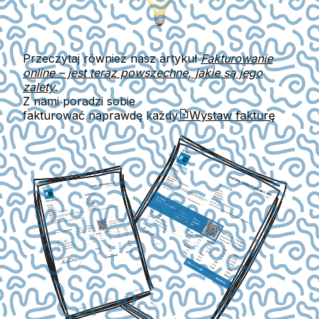
Przeczytaj również nasz artykuł
Fakturowanie
online – jest teraz powszechne, jakie są jego
zalety
.
Z nami poradzi sobie
fakturować naprawdę każdy
Wystaw fakturę