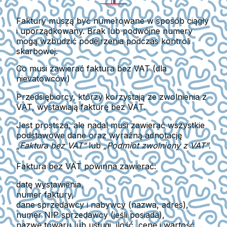
Faktury muszą być
numerowane w sposób ciągły
i uporządkowany
. Brak lub podwójne numery
mogą wzbudzić podejrzenia podczas kontroli
skarbowej.
Co musi zawierać faktura bez VAT (dla
nievatowców)
Przedsiębiorcy, którzy korzystają ze zwolnienia z
VAT, wystawiają
fakturę bez VAT
.
Jest prostsza, ale nadal musi zawierać wszystkie
podstawowe dane oraz wyraźną adnotację
„Faktura bez VAT”
lub
„Podmiot zwolniony z VAT”
.
Faktura bez VAT powinna zawierać:
datę wystawienia,
numer faktury,
dane sprzedawcy i nabywcy (nazwa, adres),
numer NIP sprzedawcy (jeśli posiada),
nazwę towaru lub usługi, ilość, cenę i wartość,