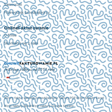
Samouczki
Przewodnik przedsiębiorcy
OnlineFakturowanie
O firmie
Skontaktuj się z nami
Jesteśmy z Wami od 2010 roku
Wzory faktur według zawodów
Wzór faktury PDF
Wzór faktury Excel
Wzór faktury Word
Wzór faktury Google Sheets