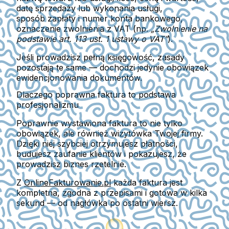
datę sprzedaży lub wykonania usługi,
sposób zapłaty i numer konta bankowego,
oznaczenie zwolnienia z VAT (np.
„Zwolnienie na
podstawie art. 113 ust. 1 ustawy o VAT”
).
Jeśli prowadzisz pełną księgowość, zasady
pozostają te same — dochodzi jedynie obowiązek
ewidencjonowania dokumentów.
Dlaczego poprawna faktura to podstawa
profesjonalizmu
Poprawnie wystawiona faktura to nie tylko
obowiązek, ale również
wizytówka Twojej firmy
.
Dzięki niej szybciej otrzymujesz płatności,
budujesz zaufanie klientów i pokazujesz, że
prowadzisz biznes rzetelnie.
Z
OnlineFakturowanie.pl
każda faktura jest
kompletna, zgodna z przepisami i gotowa w kilka
sekund — od nagłówka po ostatni wiersz.