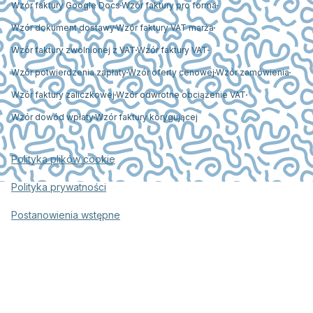
Wzór faktury Google Docs
Wzór faktury pro forma
Wzór dokument dostawy
Wzór faktury VAT marża
Wzór faktury zwolnionej z VAT
Wzór faktury VAT
Wzór potwierdzenia zapłaty
Wzór oferty cenowej
Wzór zamówienia
Wzór faktury zaliczkowej
Wzór odwrotne obciążenie VAT
Wzór dowód wpłaty
Wzór faktury korygującej
Polityka plików cookie
Polityka prywatności
Postanowienia wstępne