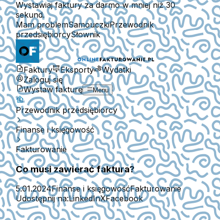
Wystawiaj faktury za darmo w mniej niż 30
sekund.
Mam problem
Samouczki
Przewodnik
przedsiębiorcy
Słownik
Faktury
Eksporty
Wydatki
Zaloguj się
Wystaw fakturę
Menu
Przewodnik przedsiębiorcy
Finanse i księgowość
Fakturowanie
Co musi zawierać faktura?
5.01.2024
Finanse i księgowość
Fakturowanie
Udostępnij na:
LinkedIn
X
Facebook