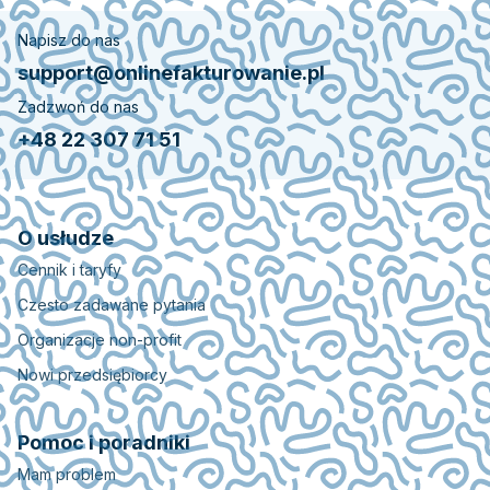
Napisz do nas
support@onlinefakturowanie.pl
Zadzwoń do nas
+48 22 307 71 51
O usłudze
Cennik i taryfy
Czesto zadawane pytania
Organizacje non-profit
Nowi przedsiębiorcy
Pomoc i poradniki
Mam problem