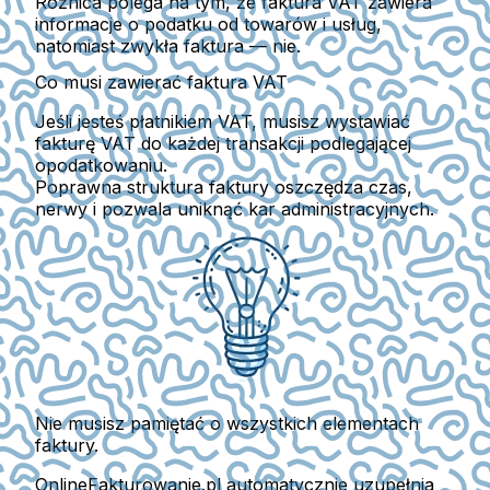
Różnica polega na tym, że faktura VAT zawiera
informacje o podatku od towarów i usług,
natomiast zwykła faktura — nie.
Co musi zawierać faktura VAT
Jeśli jesteś płatnikiem VAT, musisz wystawiać
fakturę VAT
do każdej transakcji podlegającej
opodatkowaniu.
Poprawna struktura faktury oszczędza czas,
nerwy i pozwala uniknąć kar administracyjnych.
Nie musisz pamiętać o wszystkich elementach
faktury.
OnlineFakturowanie.pl
automatycznie uzupełnia