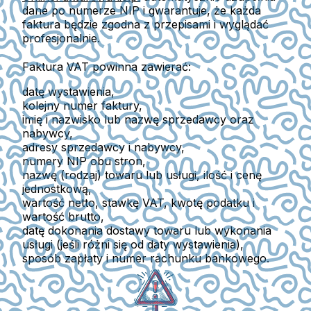
dane po numerze NIP i gwarantuje, że każda
faktura będzie zgodna z przepisami i wyglądać
profesjonalnie.
Faktura VAT powinna zawierać:
datę wystawienia,
kolejny numer faktury,
imię i nazwisko lub nazwę sprzedawcy oraz
nabywcy,
adresy sprzedawcy i nabywcy,
numery NIP obu stron,
nazwę (rodzaj) towaru lub usługi, ilość i cenę
jednostkową,
wartość netto, stawkę VAT, kwotę podatku i
wartość brutto,
datę dokonania dostawy towaru lub wykonania
usługi (jeśli różni się od daty wystawienia),
sposób zapłaty i numer rachunku bankowego.