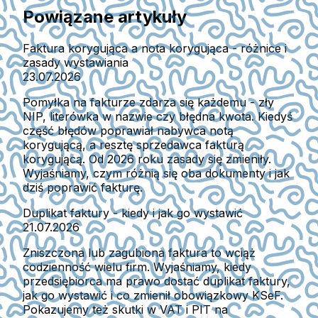
Powiązane artykuły
Faktura korygująca a nota korygująca - różnice i
zasady wystawiania
23.07.2026
Pomyłka na fakturze zdarza się każdemu - zły
NIP, literówka w nazwie czy błędna kwota. Kiedyś
część błędów poprawiał nabywca notą
korygującą, a resztę sprzedawca fakturą
korygującą. Od 2026 roku zasady się zmieniły.
Wyjaśniamy, czym różnią się oba dokumenty i jak
dziś poprawić fakturę.
Duplikat faktury - kiedy i jak go wystawić
21.07.2026
Zniszczona lub zagubiona faktura to wciąż
codzienność wielu firm. Wyjaśniamy, kiedy
przedsiębiorca ma prawo dostać duplikat faktury,
jak go wystawić i co zmienił obowiązkowy KSeF.
Pokazujemy też skutki w VAT i PIT na