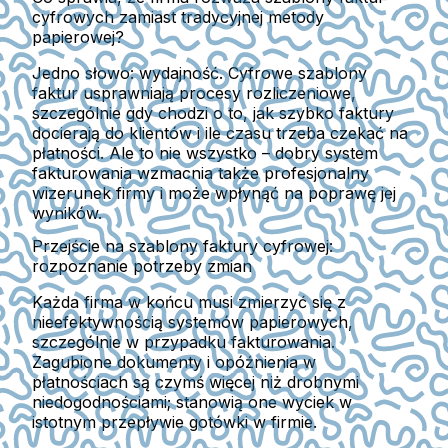
cyfrowych zamiast tradycyjnej metody
papierowej?
Jedno słowo: wydajność. Cyfrowe szablony
faktur usprawniają procesy rozliczeniowe,
szczególnie gdy chodzi o to, jak szybko faktury
docierają do klientów i ile czasu trzeba czekać na
płatności. Ale to nie wszystko – dobry system
fakturowania wzmacnia także profesjonalny
wizerunek firmy i może wpłynąć na poprawę jej
wyników.
Przejście na szablony faktury cyfrowej:
rozpoznanie potrzeby zmian
Każda firma w końcu musi zmierzyć się z
nieefektywnością systemów papierowych,
szczególnie w przypadku fakturowania.
Zagubione dokumenty i opóźnienia w
płatnościach są czymś więcej niż drobnymi
niedogodnościami; stanowią one wyciek w
istotnym przepływie gotówki w firmie.