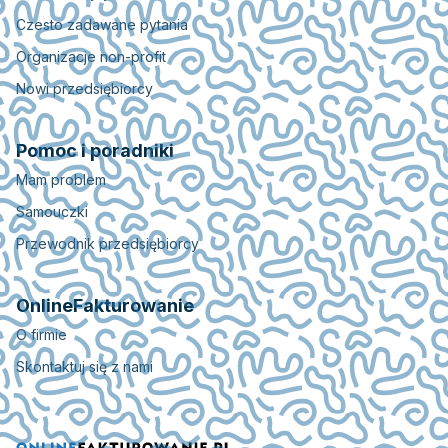
Czesto zadawane pytania
Organizacje non-profit
Nowi przedsiębiorcy
Pomoc i poradniki
Mam problem
Samouczki
Przewodnik przedsiębiorcy
OnlineFakturowanie
O firmie
Skontaktuj się z nami