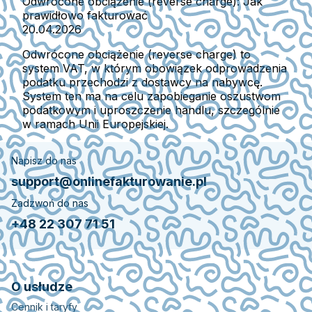
Odwrócone obciążenie (reverse charge): Jak
prawidłowo fakturować
20.04.2026
Odwrócone obciążenie (reverse charge) to
system VAT, w którym obowiązek odprowadzenia
podatku przechodzi z dostawcy na nabywcę.
System ten ma na celu zapobieganie oszustwom
podatkowym i uproszczenie handlu, szczególnie
w ramach Unii Europejskiej.
Napisz do nas
support@onlinefakturowanie.pl
Zadzwoń do nas
+48 22 307 71 51
O usłudze
Cennik i taryfy