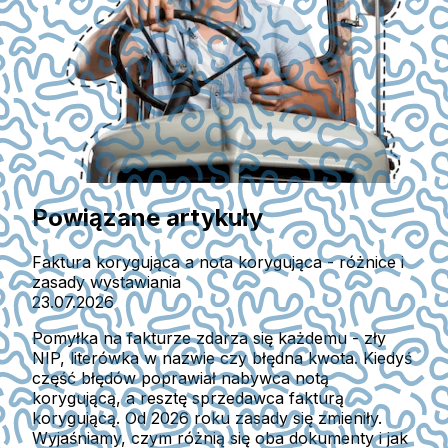
Powiązane artykuły
Faktura korygująca a nota korygująca - różnice i
zasady wystawiania
23.07.2026
Pomyłka na fakturze zdarza się każdemu - zły
NIP, literówka w nazwie czy błędna kwota. Kiedyś
część błędów poprawiał nabywca notą
korygującą, a resztę sprzedawca fakturą
korygującą. Od 2026 roku zasady się zmieniły.
Wyjaśniamy, czym różnią się oba dokumenty i jak