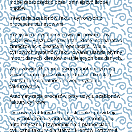
może zaoszczędzić czas i zmniejszyć liczbę
błędów.
Integracja szablonów faktur cyfrowych z
procesami biznesowymi
Przejście na system cyfrowy nie powinno być
uciążliwe. Poszukaj rozwiązań, które można łatwo
zintegrować z bieżącymi operacjami. Wiele
cyfrowych systemów fakturowania ułatwia płynny
import danych klientów z istniejących baz danych.
Wskazówka:
Przygotuj swój zespół na cyfrową
zmianę, oferując szkolenia, które podkreślają
zalety i funkcjonalność nowego systemu
fakturowania.
Automatyzacja procesów przy użyciu szablonów
faktury cyfrowej
Cyfrowe szablony faktur doskonale sprawdzają
się w połączeniu z automatyzacją. Skonfiguruj
automatyczne przypomnienia o płatnościach,
cykliczne faktury dla stałych klientów i otrzymuj