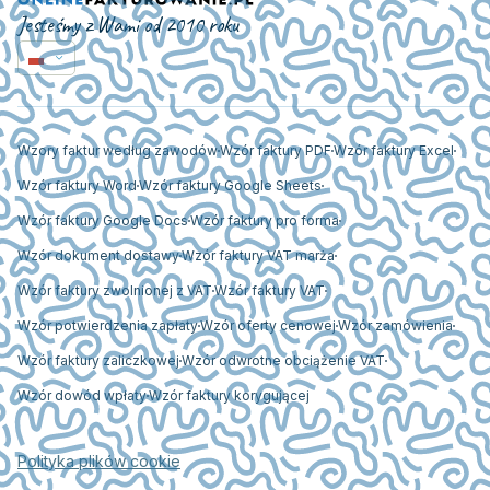
Jesteśmy z Wami od 2010 roku
Wzory faktur według zawodów
Wzór faktury PDF
Wzór faktury Excel
Wzór faktury Word
Wzór faktury Google Sheets
Wzór faktury Google Docs
Wzór faktury pro forma
Wzór dokument dostawy
Wzór faktury VAT marża
Wzór faktury zwolnionej z VAT
Wzór faktury VAT
Wzór potwierdzenia zapłaty
Wzór oferty cenowej
Wzór zamówienia
Wzór faktury zaliczkowej
Wzór odwrotne obciążenie VAT
Wzór dowód wpłaty
Wzór faktury korygującej
Polityka plików cookie