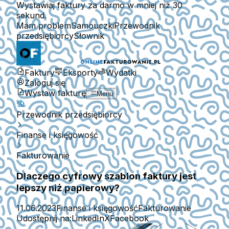
Wystawiaj faktury za darmo w mniej niż 30
sekund.
Mam problem
Samouczki
Przewodnik
przedsiębiorcy
Słownik
Faktury
Eksporty
Wydatki
Zaloguj się
Wystaw fakturę
Menu
Przewodnik przedsiębiorcy
Finanse i księgowość
Fakturowanie
Dlaczego cyfrowy szablon faktury jest
lepszy niż papierowy?
11.06.2023
Finanse i księgowość
Fakturowanie
Udostępnij na:
LinkedIn
X
Facebook