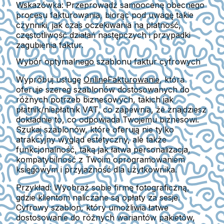
Wskazówka:
Przeprowadź samoocenę obecnego
procesu fakturowania, biorąc pod uwagę takie
czynniki, jak czas oczekiwania na płatność,
częstotliwość działań następczych i przypadki
zagubienia faktur.
Wybór optymalnego szablonu faktur cyfrowych
Wypróbuj usługę
OnlineFakturowanie
, która
oferuje szereg szablonów dostosowanych do
różnych potrzeb biznesowych, takich jak
płatnik/niepłatnik VAT, co zapewnia, że znajdziesz
dokładnie to, co odpowiada Twojemu biznesowi.
Szukaj szablonów, które oferują nie tylko
atrakcyjny wygląd estetyczny, ale także
funkcjonalność, taką jak łatwa personalizacja,
kompatybilność z Twoim oprogramowaniem
księgowym i przyjazność dla użytkownika.
Przykład:
Wyobraź sobie firmę fotograficzną,
gdzie klientom naliczane są opłaty za sesje.
Cyfrowy szablon, który umożliwia łatwe
dostosowanie do różnych wariantów pakietów,