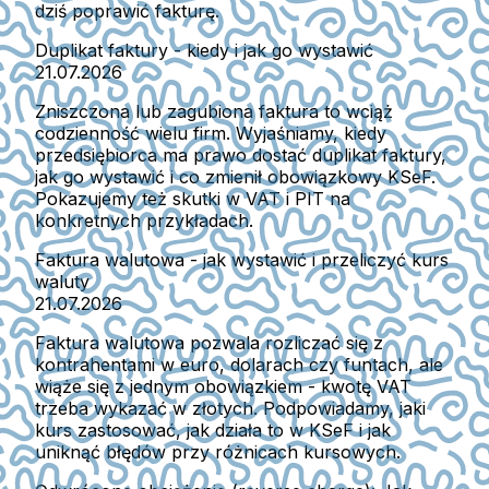
dziś poprawić fakturę.
Duplikat faktury - kiedy i jak go wystawić
21.07.2026
Zniszczona lub zagubiona faktura to wciąż
codzienność wielu firm. Wyjaśniamy, kiedy
przedsiębiorca ma prawo dostać duplikat faktury,
jak go wystawić i co zmienił obowiązkowy KSeF.
Pokazujemy też skutki w VAT i PIT na
konkretnych przykładach.
Faktura walutowa - jak wystawić i przeliczyć kurs
waluty
21.07.2026
Faktura walutowa pozwala rozliczać się z
kontrahentami w euro, dolarach czy funtach, ale
wiąże się z jednym obowiązkiem - kwotę VAT
trzeba wykazać w złotych. Podpowiadamy, jaki
kurs zastosować, jak działa to w KSeF i jak
uniknąć błędów przy różnicach kursowych.