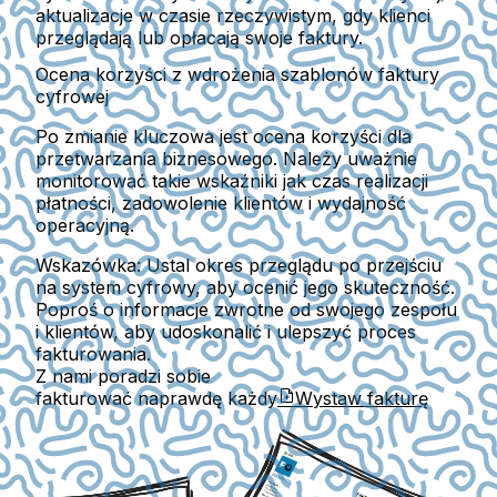
aktualizacje w czasie rzeczywistym, gdy klienci
przeglądają lub opłacają swoje faktury.
Ocena korzyści z wdrożenia szablonów faktury
cyfrowej
Po zmianie kluczowa jest ocena korzyści dla
przetwarzania biznesowego. Należy uważnie
monitorować takie wskaźniki jak czas realizacji
płatności, zadowolenie klientów i wydajność
operacyjną.
Wskazówka:
Ustal okres przeglądu po przejściu
na system cyfrowy, aby ocenić jego skuteczność.
Poproś o informacje zwrotne od swojego zespołu
i klientów, aby udoskonalić i ulepszyć proces
fakturowania.
Z nami poradzi sobie
fakturować naprawdę każdy
Wystaw fakturę