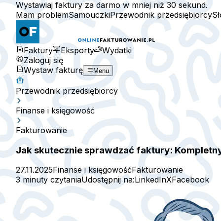
Wystawiaj faktury za darmo w mniej niż 30 sekund.
Mam problem
Samouczki
Przewodnik przedsiębiorcy
Sł
Faktury
Eksporty
Wydatki
Zaloguj się
Wystaw fakturę
Menu
Przewodnik przedsiębiorcy
Finanse i księgowość
Fakturowanie
Jak skutecznie sprawdzać faktury: Kompletny
27.11.2025
Finanse i księgowość
Fakturowanie
3 minuty czytania
Udostępnij na:
LinkedIn
X
Facebook