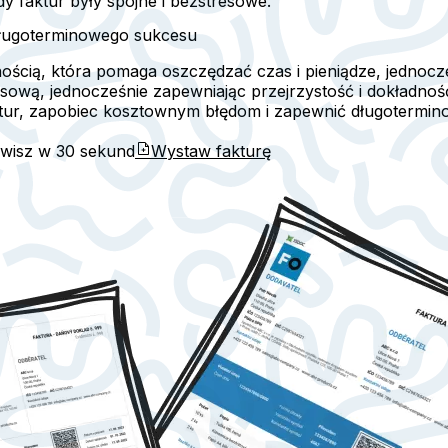
dy faktur były spójne i bezstresowe.
długoterminowego sukcesu
ością, która pomaga oszczędzać czas i pieniądze, jednocz
sową, jednocześnie zapewniając przejrzystość i dokładność
tur, zapobiec kosztownym błędom i zapewnić długotermin
awisz w
30 sekund
Wystaw fakturę