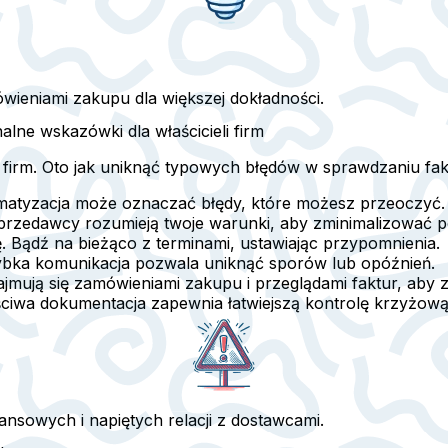
wieniami zakupu dla większej dokładności.
lne wskazówki dla właścicieli firm
h firm. Oto jak uniknąć typowych błędów w sprawdzaniu fak
omatyzacja może oznaczać błędy, które możesz przeoczyć.
e sprzedawcy rozumieją twoje warunki, aby zminimalizować p
ę. Bądź na bieżąco z terminami, ustawiając przypomnienia.
zybka komunikacja pozwala uniknąć sporów lub opóźnień.
jmują się zamówieniami zakupu i przeglądami faktur, aby
iwa dokumentacja zapewnia łatwiejszą kontrolę krzyżową 
nsowych i napiętych relacji z dostawcami.