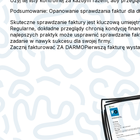
Użyj tej listy kontrolnej za każdym razem, aby przeglą
Podsumowanie: Opanowanie sprawdzania faktur dla 
Skuteczne sprawdzanie faktury jest kluczową umiejętn
Regularne, dokładne przeglądy chronią kondycję finan
najlepszych praktyk może usprawnić sprawdzanie fak
zadanie w nawyk sukcesu dla swojej firmy.
Zacznij fakturować ZA DARMO
Pierwszą fakturę wyst