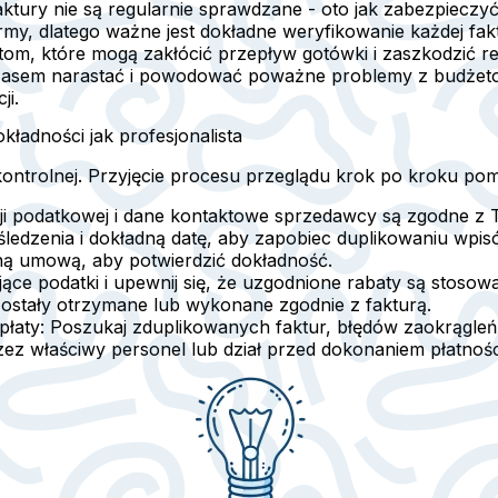
ktury nie są regularnie sprawdzane - oto jak zabezpieczyć
rmy, dlatego ważne jest dokładne weryfikowanie każdej fak
tom, które mogą zakłócić przepływ gotówki i zaszkodzić r
 czasem narastać i powodować poważne problemy z budżet
ji.
ładności jak profesjonalista
kontrolnej. Przyjęcie procesu przeglądu krok po kroku po
ji podatkowej i dane kontaktowe sprzedawcy są zgodne z 
śledzenia i dokładną datę, aby zapobiec duplikowaniu wpis
otną umową, aby potwierdzić dokładność.
ące podatki i upewnij się, że uzgodnione rabaty są stosow
zostały otrzymane lub wykonane zgodnie z fakturą.
płaty:
Poszukaj zduplikowanych faktur, błędów zaokrągleń
ez właściwy personel lub dział przed dokonaniem płatnośc