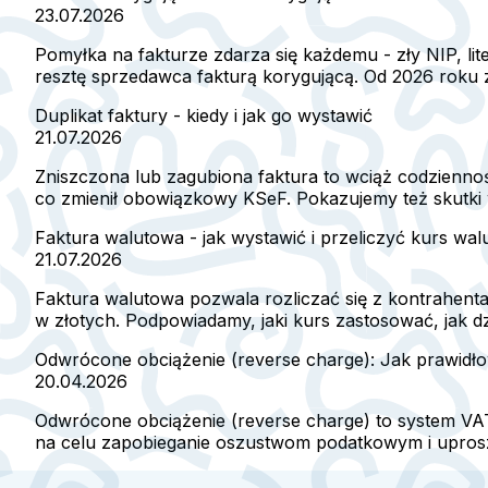
23.07.2026
Pomyłka na fakturze zdarza się każdemu - zły NIP, l
resztę sprzedawca fakturą korygującą. Od 2026 roku za
Duplikat faktury - kiedy i jak go wystawić
21.07.2026
Zniszczona lub zagubiona faktura to wciąż codzienność
co zmienił obowiązkowy KSeF. Pokazujemy też skutki 
Faktura walutowa - jak wystawić i przeliczyć kurs wal
21.07.2026
Faktura walutowa pozwala rozliczać się z kontrahent
w złotych. Podpowiadamy, jaki kurs zastosować, jak d
Odwrócone obciążenie (reverse charge): Jak prawidł
20.04.2026
Odwrócone obciążenie (reverse charge) to system V
na celu zapobieganie oszustwom podatkowym i uproszc