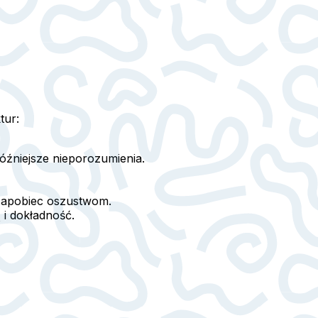
tur:
óźniejsze nieporozumienia.
 zapobiec oszustwom.
i dokładność.