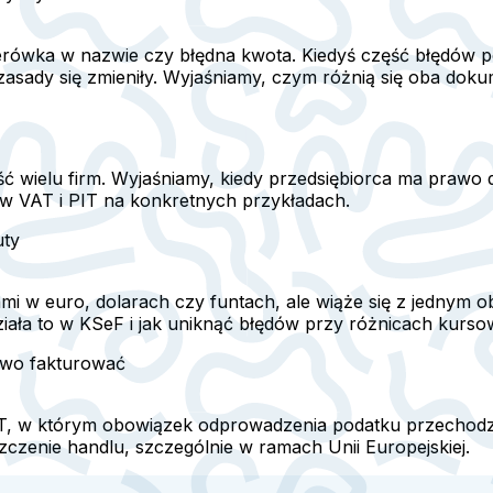
iterówka w nazwie czy błędna kwota. Kiedyś część błędów 
sady się zmieniły. Wyjaśniamy, czym różnią się oba dokume
 wielu firm. Wyjaśniamy, kiedy przedsiębiorca ma prawo do
w VAT i PIT na konkretnych przykładach.
uty
ami w euro, dolarach czy funtach, ale wiąże się z jednym
ziała to w KSeF i jak uniknąć błędów przy różnicach kurso
owo fakturować
AT, w którym obowiązek odprowadzenia podatku przechodz
zenie handlu, szczególnie w ramach Unii Europejskiej.