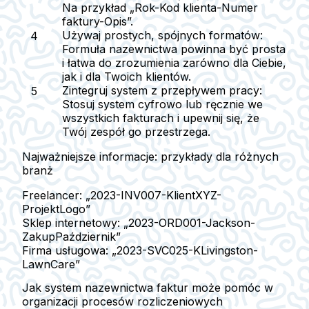
Na przykład „Rok-Kod klienta-Numer
faktury-Opis”.
Używaj prostych, spójnych formatów:
Formuła nazewnictwa powinna być prosta
i łatwa do zrozumienia zarówno dla Ciebie,
jak i dla Twoich klientów.
Zintegruj system z przepływem pracy:
Stosuj system cyfrowo lub ręcznie we
wszystkich fakturach i upewnij się, że
Twój zespół go przestrzega.
Najważniejsze informacje: przykłady dla różnych
branż
Freelancer:
„2023-INV007-KlientXYZ-
ProjektLogo”
Sklep internetowy:
„2023-ORD001-Jackson-
ZakupPaździernik”
Firma usługowa:
„2023-SVC025-KLivingston-
LawnCare”
Jak system nazewnictwa faktur może pomóc w
organizacji procesów rozliczeniowych