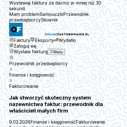
Wystawiaj faktury za darmo w mniej niż 30
sekund.
Mam problem
Samouczki
Przewodnik
przedsiębiorcy
Słownik
Faktury
Eksporty
Wydatki
Zaloguj się
Wystaw fakturę
Menu
Przewodnik przedsiębiorcy
Finanse i księgowość
Fakturowanie
Jak stworzyć skuteczny system
nazewnictwa faktur: przewodnik dla
właścicieli małych firm
9.02.2026
Finanse i księgowość
Fakturowanie