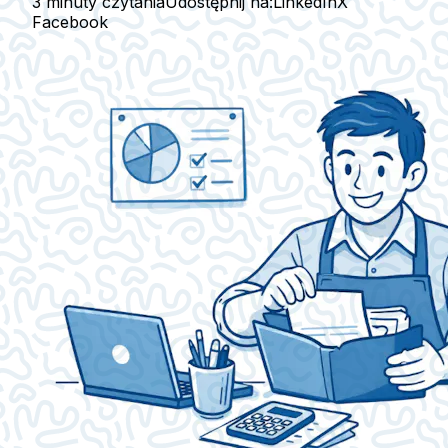
3 minuty czytania
Udostępnij na:
LinkedIn
X
Facebook