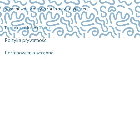
Wzór dowód wpłaty
Wzór faktury korygującej
Polityka plików cookie
Polityka prywatności
Postanowienia wstępne