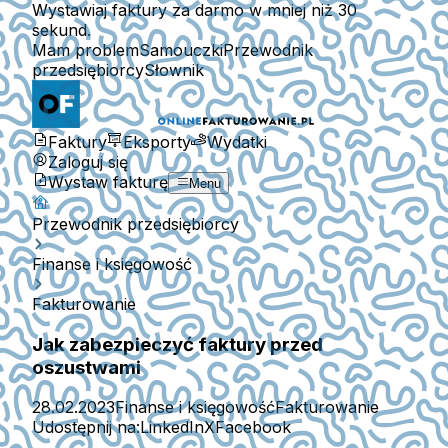
Wystawiaj faktury za darmo w mniej niż 30
sekund.
Mam problem
Samouczki
Przewodnik
przedsiębiorcy
Słownik
Faktury
Eksporty
Wydatki
Zaloguj się
Wystaw fakturę
Menu
Przewodnik przedsiębiorcy
Finanse i księgowość
Fakturowanie
Jak zabezpieczyć faktury przed
oszustwami
28.02.2023
Finanse i księgowość
Fakturowanie
Udostępnij na:
LinkedIn
X
Facebook