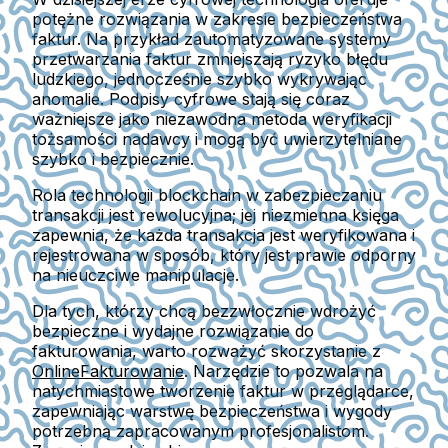
potężne rozwiązania w zakresie bezpieczeństwa
faktur. Na przykład zautomatyzowane systemy
przetwarzania faktur zmniejszają ryzyko błędu
ludzkiego, jednocześnie szybko wykrywając
anomalie. Podpisy cyfrowe stają się coraz
ważniejsze jako niezawodna metoda weryfikacji
tożsamości nadawcy i mogą być uwierzytelniane
szybko i bezpiecznie.
Rola technologii blockchain w zabezpieczaniu
transakcji jest rewolucyjna; jej niezmienna księga
zapewnia, że każda transakcja jest weryfikowana i
rejestrowana w sposób, który jest prawie odporny
na nieuczciwe manipulacje.
Dla tych, którzy chcą bezzwłocznie wdrożyć
bezpieczne i wydajne rozwiązanie do
fakturowania, warto rozważyć skorzystanie z
OnlineFakturowanie
. Narzędzie to pozwala na
natychmiastowe tworzenie faktur w przeglądarce,
zapewniając warstwę bezpieczeństwa i wygody
potrzebną zapracowanym profesjonalistom.