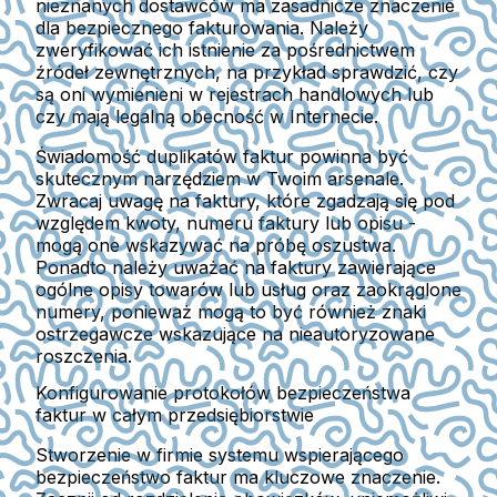
nieznanych dostawców ma zasadnicze znaczenie
dla bezpiecznego fakturowania. Należy
zweryfikować ich istnienie za pośrednictwem
źródeł zewnętrznych, na przykład sprawdzić, czy
są oni wymienieni w rejestrach handlowych lub
czy mają legalną obecność w Internecie.
Świadomość duplikatów faktur powinna być
skutecznym narzędziem w Twoim arsenale.
Zwracaj uwagę na faktury, które zgadzają się pod
względem kwoty, numeru faktury lub opisu -
mogą one wskazywać na próbę oszustwa.
Ponadto należy uważać na faktury zawierające
ogólne opisy towarów lub usług oraz zaokrąglone
numery, ponieważ mogą to być również znaki
ostrzegawcze wskazujące na nieautoryzowane
roszczenia.
Konfigurowanie protokołów bezpieczeństwa
faktur w całym przedsiębiorstwie
Stworzenie w firmie systemu wspierającego
bezpieczeństwo faktur ma kluczowe znaczenie.