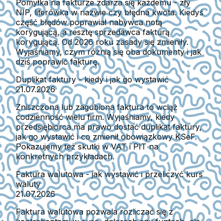
Pomyłka na fakturze zdarza się każdemu - zły
NIP, literówka w nazwie czy błędna kwota. Kiedyś
część błędów poprawiał nabywca notą
korygującą, a resztę sprzedawca fakturą
korygującą. Od 2026 roku zasady się zmieniły.
Wyjaśniamy, czym różnią się oba dokumenty i jak
dziś poprawić fakturę.
Duplikat faktury - kiedy i jak go wystawić
21.07.2026
Zniszczona lub zagubiona faktura to wciąż
codzienność wielu firm. Wyjaśniamy, kiedy
przedsiębiorca ma prawo dostać duplikat faktury,
jak go wystawić i co zmienił obowiązkowy KSeF.
Pokazujemy też skutki w VAT i PIT na
konkretnych przykładach.
Faktura walutowa - jak wystawić i przeliczyć kurs
waluty
21.07.2026
Faktura walutowa pozwala rozliczać się z