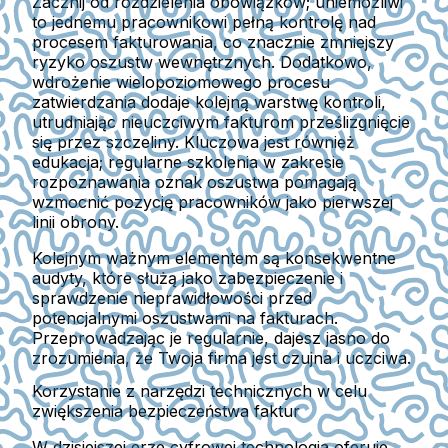
Zacznij od rozdzielenia obowiązków; uniemożliwi
to jednemu pracownikowi pełną kontrolę nad
procesem fakturowania, co znacznie zmniejszy
ryzyko oszustw wewnętrznych. Dodatkowo,
wdrożenie wielopoziomowego procesu
zatwierdzania dodaje kolejną warstwę kontroli,
utrudniając nieuczciwym fakturom prześlizgnięcie
się przez szczeliny. Kluczowa jest również
edukacja; regularne szkolenia w zakresie
rozpoznawania oznak oszustwa pomagają
wzmocnić pozycję pracowników jako pierwszej
linii obrony.
Kolejnym ważnym elementem są konsekwentne
audyty, które służą jako zabezpieczenie i
sprawdzenie nieprawidłowości przed
potencjalnymi oszustwami na fakturach.
Przeprowadzając je regularnie, dajesz jasno do
zrozumienia, że Twoja firma jest czujna i uczciwa.
Korzystanie z narzędzi technicznych w celu
zwiększenia bezpieczeństwa faktur
W dzisiejszej erze cyfrowej technologia oferuje