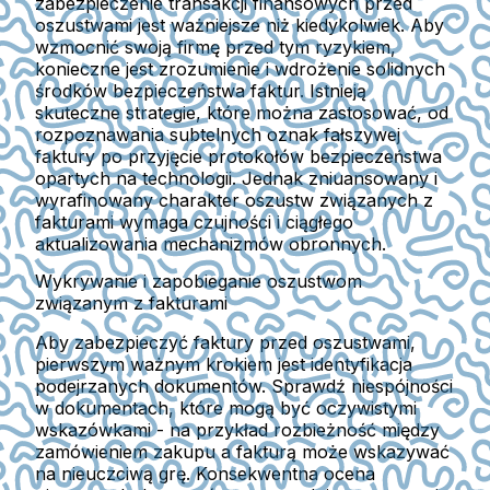
zabezpieczenie transakcji finansowych przed
oszustwami jest ważniejsze niż kiedykolwiek. Aby
wzmocnić swoją firmę przed tym ryzykiem,
konieczne jest zrozumienie i wdrożenie solidnych
środków bezpieczeństwa faktur. Istnieją
skuteczne strategie, które można zastosować, od
rozpoznawania subtelnych oznak fałszywej
faktury po przyjęcie protokołów bezpieczeństwa
opartych na technologii. Jednak zniuansowany i
wyrafinowany charakter oszustw związanych z
fakturami wymaga czujności i ciągłego
aktualizowania mechanizmów obronnych.
Wykrywanie i zapobieganie oszustwom
związanym z fakturami
Aby zabezpieczyć faktury przed oszustwami,
pierwszym ważnym krokiem jest identyfikacja
podejrzanych dokumentów. Sprawdź niespójności
w dokumentach, które mogą być oczywistymi
wskazówkami - na przykład rozbieżność między
zamówieniem zakupu a fakturą może wskazywać
na nieuczciwą grę. Konsekwentna ocena