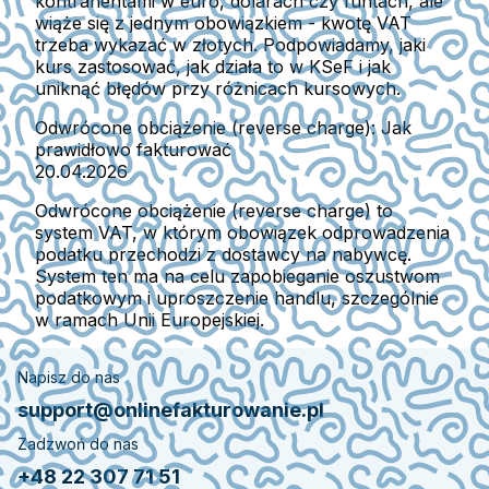
kontrahentami w euro, dolarach czy funtach, ale
wiąże się z jednym obowiązkiem - kwotę VAT
trzeba wykazać w złotych. Podpowiadamy, jaki
kurs zastosować, jak działa to w KSeF i jak
uniknąć błędów przy różnicach kursowych.
Odwrócone obciążenie (reverse charge): Jak
prawidłowo fakturować
20.04.2026
Odwrócone obciążenie (reverse charge) to
system VAT, w którym obowiązek odprowadzenia
podatku przechodzi z dostawcy na nabywcę.
System ten ma na celu zapobieganie oszustwom
podatkowym i uproszczenie handlu, szczególnie
w ramach Unii Europejskiej.
Napisz do nas
support@onlinefakturowanie.pl
Zadzwoń do nas
+48 22 307 71 51