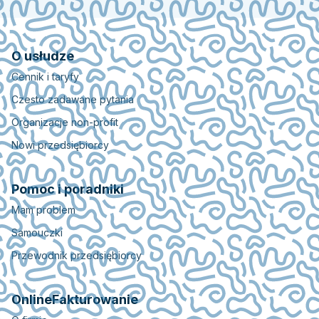
O usłudze
Cennik i taryfy
Czesto zadawane pytania
Organizacje non-profit
Nowi przedsiębiorcy
Pomoc i poradniki
Mam problem
Samouczki
Przewodnik przedsiębiorcy
OnlineFakturowanie