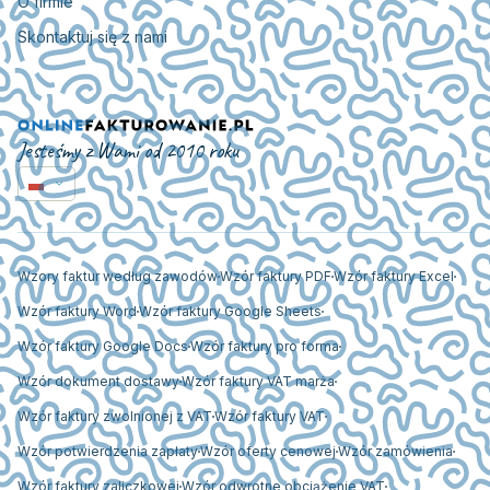
O firmie
Skontaktuj się z nami
Jesteśmy z Wami od 2010 roku
Wzory faktur według zawodów
Wzór faktury PDF
Wzór faktury Excel
Wzór faktury Word
Wzór faktury Google Sheets
Wzór faktury Google Docs
Wzór faktury pro forma
Wzór dokument dostawy
Wzór faktury VAT marża
Wzór faktury zwolnionej z VAT
Wzór faktury VAT
Wzór potwierdzenia zapłaty
Wzór oferty cenowej
Wzór zamówienia
Wzór faktury zaliczkowej
Wzór odwrotne obciążenie VAT