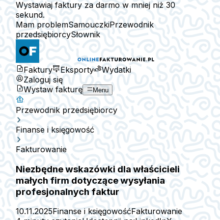
Wystawiaj faktury za darmo w mniej niż 30
sekund.
Mam problem
Samouczki
Przewodnik
przedsiębiorcy
Słownik
Faktury
Eksporty
Wydatki
Zaloguj się
Wystaw fakturę
Menu
Przewodnik przedsiębiorcy
Finanse i księgowość
Fakturowanie
Niezbędne wskazówki dla właścicieli
małych firm dotyczące wysyłania
profesjonalnych faktur
10.11.2025
Finanse i księgowość
Fakturowanie