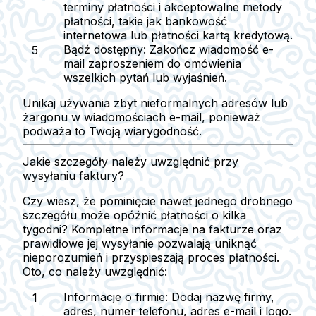
terminy płatności i akceptowalne metody
płatności, takie jak bankowość
internetowa lub płatności kartą kredytową.
Bądź dostępny
: Zakończ wiadomość e-
mail zaproszeniem do omówienia
wszelkich pytań lub wyjaśnień.
Unikaj używania zbyt nieformalnych adresów lub
żargonu w wiadomościach e-mail, ponieważ
podważa to Twoją wiarygodność.
Jakie szczegóły należy uwzględnić przy
wysyłaniu faktury?
Czy wiesz, że pominięcie nawet jednego drobnego
szczegółu może opóźnić płatności o kilka
tygodni? Kompletne informacje na fakturze oraz
prawidłowe jej wysyłanie pozwalają uniknąć
nieporozumień i przyspieszają proces płatności.
Oto, co należy uwzględnić:
Informacje o firmie
: Dodaj nazwę firmy,
adres, numer telefonu, adres e-mail i logo.