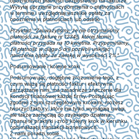
opóźnionych płatności bezpośrednio na fakturze.
Wysyłaj uprzejme przypomnienia o płatnościach
w terminie i uwzględniaj wszelkie opłaty za
opóźnienia w płatnościach lub odsetki
Przykład: "Zauważyliśmy, że nie otrzymaliśmy
płatności za fakturę nr 12345, której termin
płatności przypada na 10 kwietnia. Przypominamy,
że płatność w ciągu 5 dni pozwoli uniknąć
naliczenia opłaty za zwłokę w wysokości 2%".
Podsumowanie i kolejne kroki
Podsumowując, dogłębne zrozumienie tego, z
czym wiążą się płatności faktur i efektywne
zarządzanie nimi, ma zasadnicze znaczenie dla
kondycji finansowej każdej firmy. Postępując
zgodnie z tymi szczegółowymi krokami, możesz
tworzyć faktury, które nie tylko wymagają uwagi,
ale także zachęcają do szybkiego działania.
Opanuj te praktyki i zrób kolejny krok w kierunku
optymalizacji transakcji biznesowych.
Z nami poradzi sobie