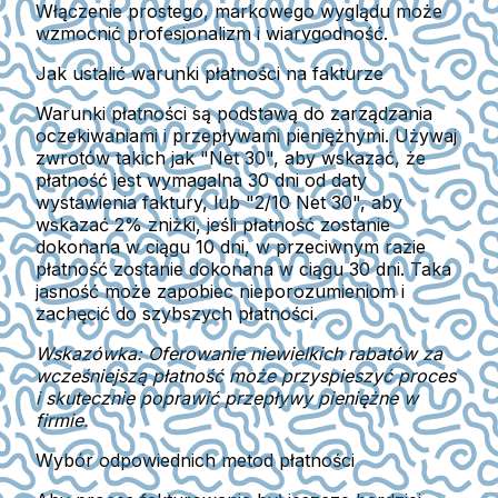
Włączenie prostego, markowego wyglądu może
wzmocnić profesjonalizm i wiarygodność.
Jak ustalić warunki płatności na fakturze
Warunki płatności są podstawą do zarządzania
oczekiwaniami i przepływami pieniężnymi. Używaj
zwrotów takich jak "Net 30", aby wskazać, że
płatność jest wymagalna 30 dni od daty
wystawienia faktury, lub "2/10 Net 30", aby
wskazać 2% zniżki, jeśli płatność zostanie
dokonana w ciągu 10 dni, w przeciwnym razie
płatność zostanie dokonana w ciągu 30 dni. Taka
jasność może zapobiec nieporozumieniom i
zachęcić do szybszych płatności.
Wskazówka: Oferowanie niewielkich rabatów za
wcześniejszą płatność może przyspieszyć proces
i skutecznie poprawić przepływy pieniężne w
firmie.
Wybór odpowiednich metod płatności