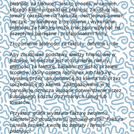
płatność za fakturę? Jest to proces, w ramach
którego klient przekazuje płatność za usługi lub
towary określone na fakturze. Jest jednak pewien
haczyk - prawidłowe zrozumienie i wykonanie
płatności za fakturę może znacząco wpłynąć na
przepływy pieniężne i profesjonalizm firmy.
Zrozumienie płatności za faktury: definicje i role
Aby zbudować podstawy wiedzy finansowej w
biznesie, konieczne jest zrozumienie natury
płatności za fakturę. Zasadniczo jest to przelew
środków, który opłaca rachunek lub fakturę
wysłaną przez usługodawcę do klienta lub przez
sprzedawcę do klienta. Zaangażowanie w tę
transakcję oznacza wiążące potwierdzenie przez
kupującego kosztu otrzymanych usług lub
towarów.
Przykład: grafik wystawia fakturę swojemu
klientowi po dostarczeniu gotowej grafiki. Faktura
określa projekt, kwotę do zapłaty i termin
płatności.