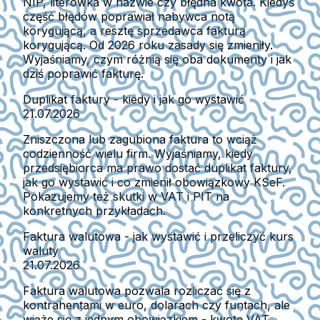
NIP, literówka w nazwie czy błędna kwota. Kiedyś
część błędów poprawiał nabywca notą
korygującą, a resztę sprzedawca fakturą
korygującą. Od 2026 roku zasady się zmieniły.
Wyjaśniamy, czym różnią się oba dokumenty i jak
dziś poprawić fakturę.
Duplikat faktury - kiedy i jak go wystawić
21.07.2026
Zniszczona lub zagubiona faktura to wciąż
codzienność wielu firm. Wyjaśniamy, kiedy
przedsiębiorca ma prawo dostać duplikat faktury,
jak go wystawić i co zmienił obowiązkowy KSeF.
Pokazujemy też skutki w VAT i PIT na
konkretnych przykładach.
Faktura walutowa - jak wystawić i przeliczyć kurs
waluty
21.07.2026
Faktura walutowa pozwala rozliczać się z
kontrahentami w euro, dolarach czy funtach, ale
wiąże się z jednym obowiązkiem - kwotę VAT