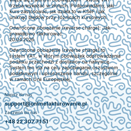
trzeba wykazać w złotych. Podpowiadamy, jaki
kurs zastosować, jak działa to w KSeF i jak
uniknąć błędów przy różnicach kursowych.
Odwrócone obciążenie (reverse charge): Jak
prawidłowo fakturować
20.04.2026
Odwrócone obciążenie (reverse charge) to
system VAT, w którym obowiązek odprowadzenia
podatku przechodzi z dostawcy na nabywcę.
System ten ma na celu zapobieganie oszustwom
podatkowym i uproszczenie handlu, szczególnie
w ramach Unii Europejskiej.
Napisz do nas
support@onlinefakturowanie.pl
Zadzwoń do nas
+48 22 307 71 51