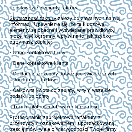
Podstawowe elementy faktury
Skuteczność faktury
zależy od zawartych na niej
informacji. Upewnienie się, że te kluczowe
elementy są obecne i wyświetlane prawidłowo,
może mieć ogromny wpływ na to, jak szybko
otrzymasz zapłatę:
- Dane kontaktowe firmy
- Dane kontaktowe klienta
- Dokładne szczegóły dotyczące świadczonych
usług lub produktów
- Całkowita kwota do zapłaty, w tym wszelkie
podatki lub opłaty
- Termin płatności lub warunki płatności
Profesjonalnie zaprojektowana faktura z
przejrzystym oznakowaniem i uporządkowaną
treścią mówi wiele o wiarygodności Twojej firmy.