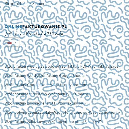
Skontaktuj się z nami
Jesteśmy z Wami od 2010 roku
Wzory faktur według zawodów
Wzór faktury PDF
Wzór faktury Excel
Wzór faktury Word
Wzór faktury Google Sheets
Wzór faktury Google Docs
Wzór faktury pro forma
Wzór dokument dostawy
Wzór faktury VAT marża
Wzór faktury zwolnionej z VAT
Wzór faktury VAT
Wzór potwierdzenia zapłaty
Wzór oferty cenowej
Wzór zamówienia
Wzór faktury zaliczkowej
Wzór odwrotne obciążenie VAT