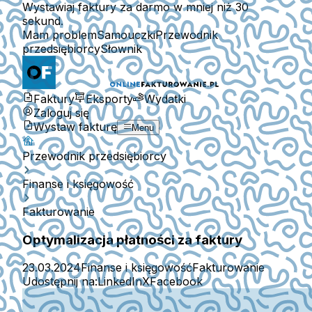
Wystawiaj faktury za darmo w mniej niż 30
sekund.
Mam problem
Samouczki
Przewodnik
przedsiębiorcy
Słownik
Faktury
Eksporty
Wydatki
Zaloguj się
Wystaw fakturę
Menu
Przewodnik przedsiębiorcy
Finanse i księgowość
Fakturowanie
Optymalizacja płatności za faktury
23.03.2024
Finanse i księgowość
Fakturowanie
Udostępnij na:
LinkedIn
X
Facebook