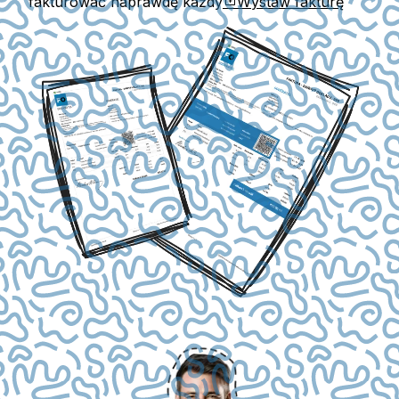
fakturować naprawdę każdy
Wystaw fakturę