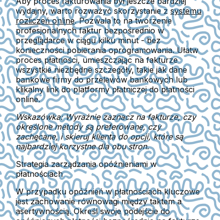
Aby proces fakturowania był jeszcze bardziej
wydajny, warto rozważyć skorzystanie z
systemu
rozliczeń online
. Pozwala to na tworzenie
profesjonalnych faktur bezpośrednio w
przeglądarce w ciągu kilku minut - bez
konieczności pobierania oprogramowania. Ułatw
proces płatności, umieszczając na fakturze
wszystkie niezbędne szczegóły, takie jak dane
bankowe firmy do przelewów bankowych lub
klikalny link do platformy płatniczej do płatności
online.
Wskazówka: Wyraźnie zaznacz na fakturze, czy
określone metody są preferowane, czy
zachęcane, i skieruj klienta do opcji, które są
najbardziej korzystne dla obu stron.
Strategia zarządzania opóźnieniami w
płatnościach
W przypadku opóźnień w płatnościach kluczowe
jest zachowanie równowagi między taktem a
asertywnością. Określ swoje podejście do