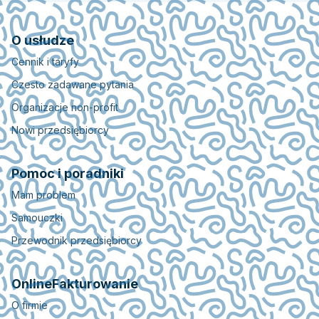
O usłudze
Cennik i taryfy
Czesto zadawane pytania
Organizacje non-profit
Nowi przedsiębiorcy
Pomoc i poradniki
Mam problem
Samouczki
Przewodnik przedsiębiorcy
OnlineFakturowanie
O firmie