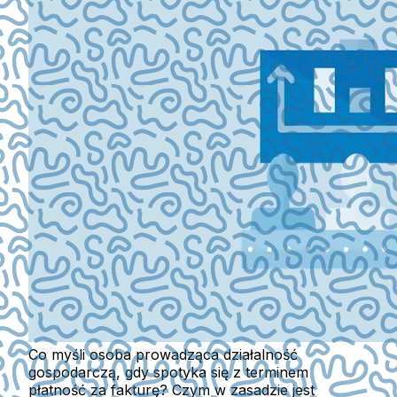
Co myśli osoba prowadząca działalność
gospodarczą, gdy spotyka się z terminem
płatność za fakturę? Czym w zasadzie jest