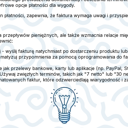
yfrowe opcje płatności dla wygody.
n płatności
, zapewnia, że faktura wymaga uwagi i przyspie
dla przepływów pieniężnych, ale także wzmacnia relacje m
ewnić:
j - wyślij fakturę natychmiast po dostarczeniu produktu lub 
omatyzuj przypomnienia za pomocą oprogramowania do fak
cje jak przelewy bankowe, karty lub aplikacje (np. PayPal, S
 Używaj zwięzłych terminów, takich jak "7 netto" lub "30 ne
atowanych faktur, które odzwierciedlają wiarygodność i z