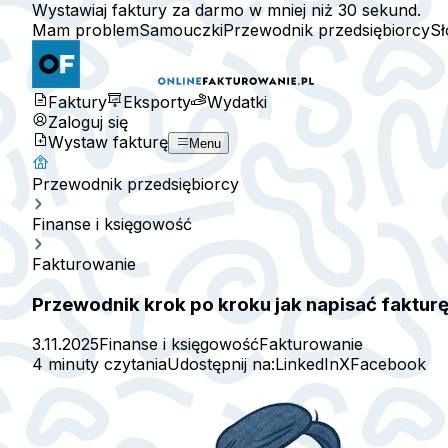
Wystawiaj faktury za darmo w mniej niż 30 sekund.
Mam problem
Samouczki
Przewodnik przedsiębiorcy
Sł
Faktury
Eksporty
Wydatki
Zaloguj się
Wystaw fakturę
Menu
Przewodnik przedsiębiorcy
Finanse i księgowość
Fakturowanie
Przewodnik krok po kroku jak napisać fakturę
3.11.2025
Finanse i księgowość
Fakturowanie
4 minuty czytania
Udostępnij na:
LinkedIn
X
Facebook