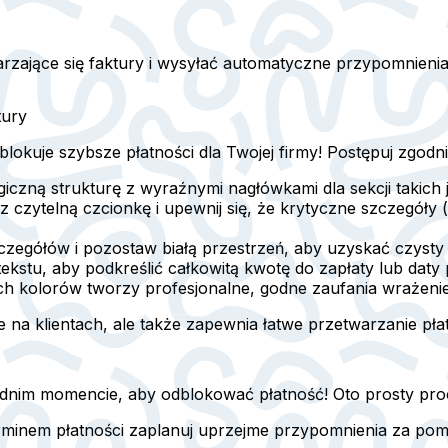
rzające się faktury i wysyłać automatyczne przypomnienia
tury
okuje szybsze płatności dla Twojej firmy! Postępuj zgodn
ogiczną strukturę z wyraźnymi nagłówkami dla sekcji takich
z czytelną czcionkę i upewnij się, że krytyczne szczegóły 
czegółów i pozostaw białą przestrzeń, aby uzyskać czysty
kstu, aby podkreślić całkowitą kwotę do zapłaty lub daty p
ch kolorów tworzy profesjonalne, godne zaufania wrażenie
 na klientach, ale także zapewnia łatwe przetwarzanie płat
nim momencie, aby odblokować płatność! Oto prosty proce
erminem płatności zaplanuj uprzejme przypomnienia za po