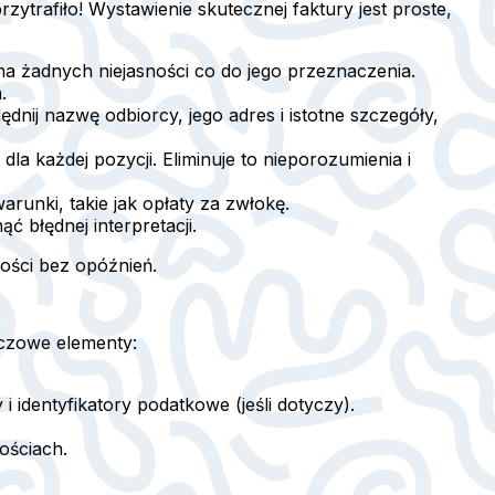
zytrafiło! Wystawienie skutecznej faktury jest proste,
ma żadnych niejasności co do jego przeznaczenia.
.
dnij nazwę odbiorcy, jego adres i istotne szczegóły,
dla każdej pozycji. Eliminuje to nieporozumienia i
arunki, takie jak opłaty za zwłokę.
ć błędnej interpretacji.
ności bez opóźnień.
luczowe elementy:
 identyfikatory podatkowe (jeśli dotyczy).
ościach.