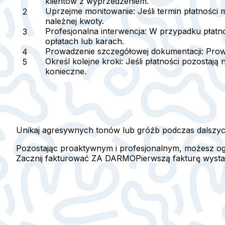
klientów z wyprzedzeniem.
Uprzejme monitowanie
: Jeśli termin płatnośc
należnej kwoty.
Profesjonalna interwencja
: W przypadku płatno
opłatach lub karach.
Prowadzenie szczegółowej dokumentacji
: Pro
Określ kolejne kroki
: Jeśli płatności pozostają 
konieczne.
Unikaj agresywnych tonów lub gróźb podczas dalszych 
Pozostając proaktywnym i profesjonalnym, możesz ogr
Zacznij fakturować ZA DARMO
Pierwszą fakturę wyst