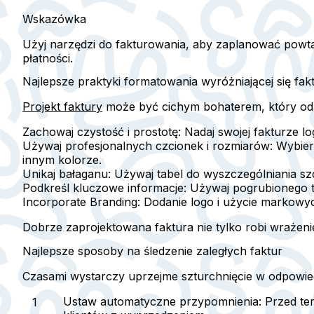
Wskazówka
Użyj narzędzi do fakturowania, aby zaplanować powta
płatności.
Najlepsze praktyki formatowania wyróżniającej się fak
Projekt faktury
może być cichym bohaterem, który odbl
Zachowaj czystość i prostotę
: Nadaj swojej fakturze l
Używaj profesjonalnych czcionek i rozmiarów
: Wybier
innym kolorze.
Unikaj bałaganu
: Używaj tabel do wyszczególniania sz
Podkreśl kluczowe informacje
: Używaj pogrubionego te
Incorporate Branding
: Dodanie logo i użycie markowy
Dobrze zaprojektowana faktura nie tylko robi wrażenie
Najlepsze sposoby na śledzenie zaległych faktur
Czasami wystarczy uprzejme szturchnięcie w odpowied
Ustaw automatyczne przypomnienia
: Przed t