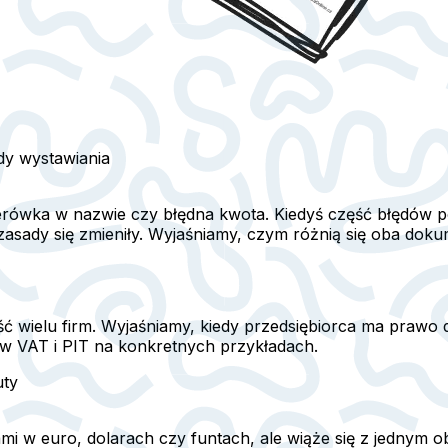
ady wystawiania
iterówka w nazwie czy błędna kwota. Kiedyś część błędów 
sady się zmieniły. Wyjaśniamy, czym różnią się oba dokume
 wielu firm. Wyjaśniamy, kiedy przedsiębiorca ma prawo do
w VAT i PIT na konkretnych przykładach.
uty
ami w euro, dolarach czy funtach, ale wiąże się z jednym