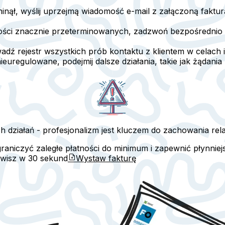
i minął, wyślij uprzejmą wiadomość e-mail z załączoną faktu
ści znacznie przeterminowanych, zadzwoń bezpośrednio lub
wadź rejestr wszystkich prób kontaktu z klientem w celach
nieuregulowane, podejmij dalsze działania, takie jak żądania
działań - profesjonalizm jest kluczem do zachowania rela
aniczyć zaległe płatności do minimum i zapewnić płynniej
awisz w
30 sekund
Wystaw fakturę