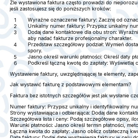
Źle wystawiona faktura często prowadzi do nieporozumie
jeśli zastosujesz się do poniższych kroków:
Wyraźne oznaczenie faktury
: Zacznij od ozna
Unikalny numer faktury
: Przypisz unikalny num
Dodaj dane kontaktowe dla obu stron
: Wyraźni
aby nadać fakturze profesjonalny charakter.
Przedstaw szczegółowy podział
: Wymień dostar
spory.
Jasno określ warunki płatności
: Określ daty p
Podkreśl łączną kwotę do zapłaty
: Wyświetlaj 
Wystawienie faktury, uwzględniającej te elementy, zap
Jak wystawić fakturę z podstawowymi elementami?
Faktura bez istotnych szczegółów jest jak wysłanie cz
Numer faktury
: Przypisz unikalny i identyfikowalny nu
Strony wystawiająca i odbierająca
: Dodaj dane kontakt
Szczegółowa lista i ceny:
Podaj szczegółowe opisy, iloś
Warunki płatności
: Jasno określ termin płatności, met
Łączna kwota do zapłaty
: Jasno oblicz ostateczną kwo
Data faktury
: Dodaj datę wystawienia faktury w celu 