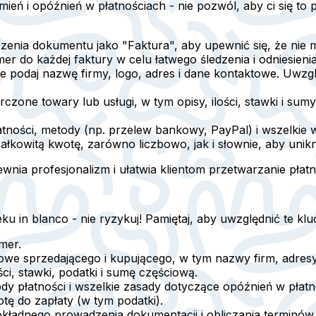
ń i opóźnień w płatnościach - nie pozwól, aby ci się to pr
czenia dokumentu jako "Faktura", aby upewnić się, że nie 
er do każdej faktury w celu łatwego śledzenia i odniesienia
e podaj nazwę firmy, logo, adres i dane kontaktowe. Uwzglę
czone towary lub usługi, w tym opisy, ilości, stawki i sumy 
łatności, metody (np. przelew bankowy, PayPal) i wszelkie w
całkowitą kwotę, zarówno liczbowo, jak i słownie, aby unikną
ewnia profesjonalizm i ułatwia klientom przetwarzanie płat
eku in blanco - nie ryzykuj! Pamiętaj, aby uwzględnić te k
mer.
owe sprzedającego i kupującego, w tym nazwy firm, adresy i
ci, stawki, podatki i sumę częściową.
ody płatności i wszelkie zasady dotyczące opóźnień w płatn
tę do zapłaty (w tym podatki).
dokładnego prowadzenia dokumentacji i obliczania terminów.