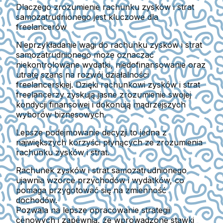
Dlaczego zrozumienie rachunku zysków i strat
samozatrudnionego jest kluczowe dla
freelancerów
Nieprzykładanie wagi do rachunku zysków i strat
samozatrudnionego może oznaczać
niekontrolowane wydatki, niedofinansowanie oraz
utratę szans na rozwój działalności
freelancerskiej. Dzięki rachunkowi zysków i strat
freelancerzy zyskują jasne zrozumienie swojej
kondycji finansowej i dokonują mądrzejszych
wyborów biznesowych.
Lepsze podejmowanie decyzji to jedna z
największych korzyści płynących ze zrozumienia
rachunku zysków i strat.
Rachunek zysków i strat samozatrudnionego
ujawnia wzorce przychodów i wydatków, co
pomaga przygotować się na zmienność
dochodów.
Pozwala na lepsze opracowanie strategii
cenowych i zapewnia, że wprowadzone stawki