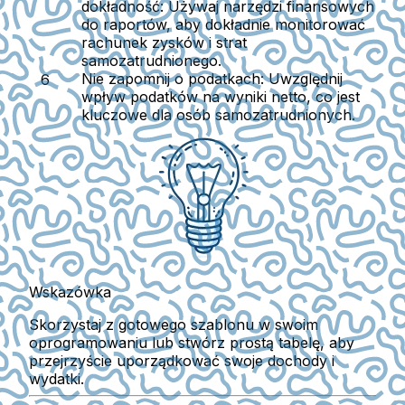
dokładność:
Używaj narzędzi finansowych
do raportów, aby dokładnie monitorować
rachunek zysków i strat
samozatrudnionego.
Nie zapomnij o podatkach:
Uwzględnij
wpływ podatków na wyniki netto, co jest
kluczowe dla osób samozatrudnionych.
Wskazówka
Skorzystaj z gotowego szablonu w swoim
oprogramowaniu lub stwórz prostą tabelę, aby
przejrzyście uporządkować swoje dochody i
wydatki.