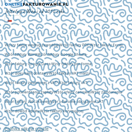
Jesteśmy z Wami od 2010 roku
Wzory faktur według zawodów
Wzór faktury PDF
Wzór faktury Excel
Wzór faktury Word
Wzór faktury Google Sheets
Wzór faktury Google Docs
Wzór faktury pro forma
Wzór dokument dostawy
Wzór faktury VAT marża
Wzór faktury zwolnionej z VAT
Wzór faktury VAT
Wzór potwierdzenia zapłaty
Wzór oferty cenowej
Wzór zamówienia
Wzór faktury zaliczkowej
Wzór odwrotne obciążenie VAT
Wzór dowód wpłaty
Wzór faktury korygującej
Polityka plików cookie