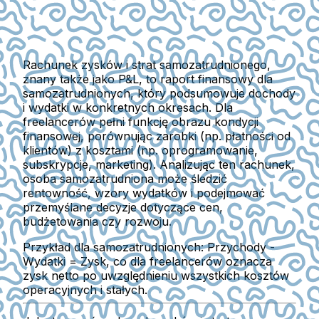
Rachunek zysków i strat samozatrudnionego,
znany także jako P&L, to raport finansowy dla
samozatrudnionych, który podsumowuje dochody
i wydatki w konkretnych okresach. Dla
freelancerów pełni funkcję obrazu kondycji
finansowej, porównując zarobki (np. płatności od
klientów) z kosztami (np. oprogramowanie,
subskrypcje, marketing). Analizując ten rachunek,
osoba samozatrudniona może śledzić
rentowność, wzory wydatków i podejmować
przemyślane decyzje dotyczące cen,
budżetowania czy rozwoju.
Przykład dla samozatrudnionych:
Przychody -
Wydatki = Zysk, co dla freelancerów oznacza
zysk netto po uwzględnieniu wszystkich kosztów
operacyjnych i stałych.