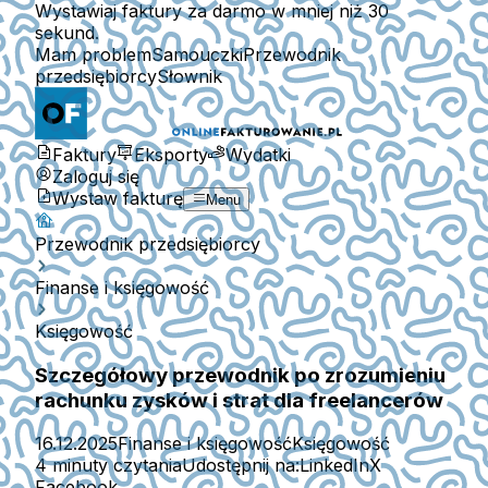
Wystawiaj faktury za darmo w mniej niż 30
sekund.
Mam problem
Samouczki
Przewodnik
przedsiębiorcy
Słownik
Faktury
Eksporty
Wydatki
Zaloguj się
Wystaw fakturę
Menu
Przewodnik przedsiębiorcy
Finanse i księgowość
Księgowość
Szczegółowy przewodnik po zrozumieniu
rachunku zysków i strat dla freelancerów
16.12.2025
Finanse i księgowość
Księgowość
4 minuty czytania
Udostępnij na:
LinkedIn
X
Facebook