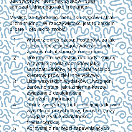
Jak stworzyć rachunek zysków i strat
samozatrudnionego jako freelancer
Myślisz, że tworzenie rachunku zysków i strat
brzmi trudno? W rzeczywistości jest to całkiem
proste - oto jak to zrobić:
Wybierz okres czasu:
Postanów, za jaki
okres chcesz przygotować rachunek
zysków i strat samozatrudnionego.
Dokumentuj wszystkie dochody:
Zbieraj
wszystkie źródła dochodów jako
samozatrudniony, w tym płatności od
klientów, prowizje i inne wpływy.
Lista wszystkich wydatków:
Uwzględnij
zarówno stałe, jak i zmienne koszty
związane z działalnością
samozatrudnionego.
Oblicz zysk/stratę netto:
Odejmij całkowite
wydatki od przychodów, by ustalić, czy
osiągasz zysk z działalności
freelancerskiej.
Korzystaj z narzędzi zapewniających