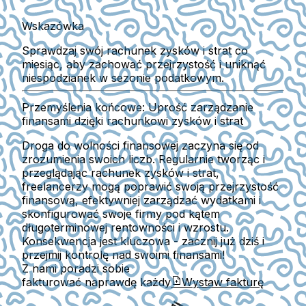
Wskazówka
Sprawdzaj swój rachunek zysków i strat co
miesiąc, aby zachować przejrzystość i uniknąć
niespodzianek w sezonie podatkowym.
Przemyślenia końcowe: Uprość zarządzanie
finansami dzięki rachunkowi zysków i strat
Droga do wolności finansowej zaczyna się od
zrozumienia swoich liczb. Regularnie tworząc i
przeglądając rachunek zysków i strat,
freelancerzy mogą poprawić swoją przejrzystość
finansową, efektywniej zarządzać wydatkami i
skonfigurować swoje firmy pod kątem
długoterminowej rentowności i wzrostu.
Konsekwencja jest kluczowa - zacznij już dziś i
przejmij kontrolę nad swoimi finansami!
Z nami poradzi sobie
fakturować naprawdę każdy
Wystaw fakturę