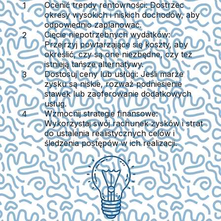
Ocenić trendy rentowności:
Dostrzec
okresy wysokich i niskich dochodów, aby
odpowiednio zaplanować.
Cięcie niepotrzebnych wydatków:
Przejrzyj powtarzające się koszty, aby
określić, czy są one niezbędne, czy też
istnieją tańsze alternatywy.
Dostosuj ceny lub usługi:
Jeśli marże
zysku są niskie, rozważ podniesienie
stawek lub zaoferowanie dodatkowych
usług.
Wzmocnij strategie finansowe:
Wykorzystaj swój rachunek zysków i strat
do ustalenia realistycznych celów i
śledzenia postępów w ich realizacji.