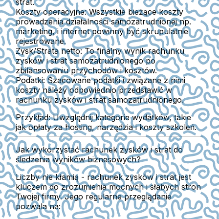
strat.
Koszty operacyjne:
Wszystkie bieżące koszty
prowadzenia działalności samozatrudnionej np.
marketing, i internet powinny być skrupulatnie
rejestrowane.
Zysk/Strata netto:
To finalny wynik rachunku
zysków i strat samozatrudnionego po
zbilansowaniu przychodów i kosztów.
Podatki:
Szacowane podatki i związane z nimi
koszty należy odpowiednio przedstawić w
rachunku zysków i strat samozatrudnionego.
Przykład:
Uwzględnij kategorie wydatków, takie
jak opłaty za hosting, narzędzia i koszty szkoleń.
Jak wykorzystać rachunek zysków i strat do
śledzenia wyników biznesowych?
Liczby nie kłamią - rachunek zysków i strat jest
kluczem do zrozumienia mocnych i słabych stron
Twojej firmy. Jego regularne przeglądanie
pozwala na: