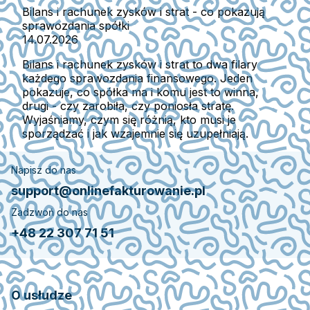
Bilans i rachunek zysków i strat - co pokazują
sprawozdania spółki
14.07.2026
Bilans i rachunek zysków i strat to dwa filary
każdego sprawozdania finansowego. Jeden
pokazuje, co spółka ma i komu jest to winna,
drugi - czy zarobiła, czy poniosła stratę.
Wyjaśniamy, czym się różnią, kto musi je
sporządzać i jak wzajemnie się uzupełniają.
Napisz do nas
support@onlinefakturowanie.pl
Zadzwoń do nas
+48 22 307 71 51
O usłudze