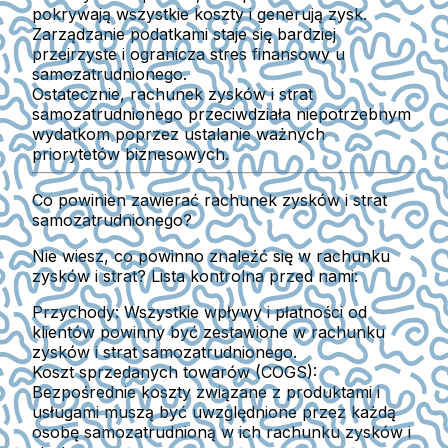
pokrywają wszystkie koszty i generują zysk.
Zarządzanie podatkami staje się bardziej
przejrzyste i ogranicza stres finansowy u
samozatrudnionego.
Ostatecznie, rachunek zysków i strat
samozatrudnionego przeciwdziała niepotrzebnym
wydatkom poprzez ustalanie ważnych
priorytetów biznesowych.
Co powinien zawierać rachunek zysków i strat
samozatrudnionego?
Nie wiesz, co powinno znaleźć się w rachunku
zysków i strat? Lista kontrolna przed nami:
Przychody:
Wszystkie wpływy i płatności od
klientów powinny być zestawione w rachunku
zysków i strat samozatrudnionego.
Koszt sprzedanych towarów (COGS):
Bezpośrednie koszty związane z produktami i
usługami muszą być uwzględnione przez każdą
osobę samozatrudnioną w ich rachunku zysków i