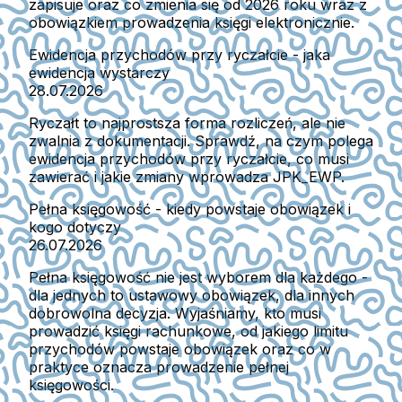
zapisuje oraz co zmienia się od 2026 roku wraz z
obowiązkiem prowadzenia księgi elektronicznie.
Ewidencja przychodów przy ryczałcie - jaka
ewidencja wystarczy
28.07.2026
Ryczałt to najprostsza forma rozliczeń, ale nie
zwalnia z dokumentacji. Sprawdź, na czym polega
ewidencja przychodów przy ryczałcie, co musi
zawierać i jakie zmiany wprowadza JPK_EWP.
Pełna księgowość - kiedy powstaje obowiązek i
kogo dotyczy
26.07.2026
Pełna księgowość nie jest wyborem dla każdego -
dla jednych to ustawowy obowiązek, dla innych
dobrowolna decyzja. Wyjaśniamy, kto musi
prowadzić księgi rachunkowe, od jakiego limitu
przychodów powstaje obowiązek oraz co w
praktyce oznacza prowadzenie pełnej
księgowości.