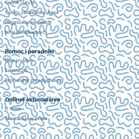
Cennik i taryfy
Czesto zadawane pytania
Organizacje non-profit
Nowi przedsiębiorcy
Pomoc i poradniki
Mam problem
Samouczki
Przewodnik przedsiębiorcy
OnlineFakturowanie
O firmie
Skontaktuj się z nami