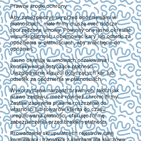
Prawne środki ochrony
Aby zabezpieczyć się przed opóźnieniami w
płatnościach, małe firmy muszą mieć dobrze
sporządzone umowy. Powinny one jasno określać
warunki płatności i obejmować kary lub odsetki za
opóźnienia w płatnościach, aby zniechęcić do
opóźnień.
Jasno określaj w umowach oczekiwania i
konsekwencje dotyczące płatności
Uwzględnienie klauzul dotyczących kar lub
odsetek za opóźnienia w płatnościach
Wykorzystanie narzędzi prawnych, takich jak
prawo zastawu, może również chronić firmy.
Zastaw zapewnia prawne roszczenie do
własności lub towarów klienta do czasu
uregulowania płatności, oferując formę
zabezpieczenia przed brakiem płatności.
Prowadzenie skrupulatnych rejestrów całej
komunikacji i transakcji z klientami ma kluczowe