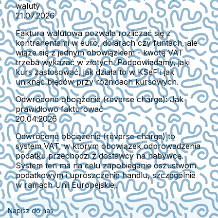
waluty
21.07.2026
Faktura walutowa pozwala rozliczać się z
kontrahentami w euro, dolarach czy funtach, ale
wiąże się z jednym obowiązkiem - kwotę VAT
trzeba wykazać w złotych. Podpowiadamy, jaki
kurs zastosować, jak działa to w KSeF i jak
uniknąć błędów przy różnicach kursowych.
Odwrócone obciążenie (reverse charge): Jak
prawidłowo fakturować
20.04.2026
Odwrócone obciążenie (reverse charge) to
system VAT, w którym obowiązek odprowadzenia
podatku przechodzi z dostawcy na nabywcę.
System ten ma na celu zapobieganie oszustwom
podatkowym i uproszczenie handlu, szczególnie
w ramach Unii Europejskiej.
Napisz do nas