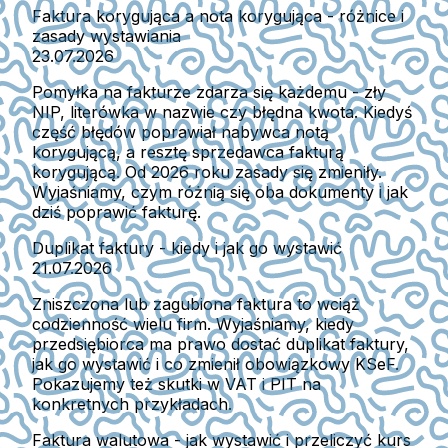
Faktura korygująca a nota korygująca - różnice i
zasady wystawiania
23.07.2026
Pomyłka na fakturze zdarza się każdemu - zły
NIP, literówka w nazwie czy błędna kwota. Kiedyś
część błędów poprawiał nabywca notą
korygującą, a resztę sprzedawca fakturą
korygującą. Od 2026 roku zasady się zmieniły.
Wyjaśniamy, czym różnią się oba dokumenty i jak
dziś poprawić fakturę.
Duplikat faktury - kiedy i jak go wystawić
21.07.2026
Zniszczona lub zagubiona faktura to wciąż
codzienność wielu firm. Wyjaśniamy, kiedy
przedsiębiorca ma prawo dostać duplikat faktury,
jak go wystawić i co zmienił obowiązkowy KSeF.
Pokazujemy też skutki w VAT i PIT na
konkretnych przykładach.
Faktura walutowa - jak wystawić i przeliczyć kurs