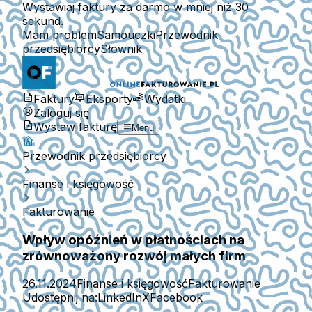
Wystawiaj faktury za darmo w mniej niż 30
sekund.
Mam problem
Samouczki
Przewodnik
przedsiębiorcy
Słownik
Faktury
Eksporty
Wydatki
Zaloguj się
Wystaw fakturę
Menu
Przewodnik przedsiębiorcy
Finanse i księgowość
Fakturowanie
Wpływ opóźnień w płatnościach na
zrównoważony rozwój małych firm
26.11.2024
Finanse i księgowość
Fakturowanie
Udostępnij na:
LinkedIn
X
Facebook