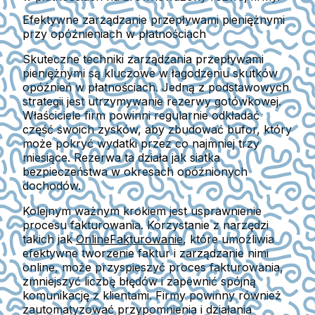
Efektywne zarządzanie przepływami pieniężnymi
przy opóźnieniach w płatnościach
Skuteczne techniki zarządzania przepływami
pieniężnymi są kluczowe w łagodzeniu skutków
opóźnień w płatnościach. Jedną z podstawowych
strategii jest utrzymywanie rezerwy gotówkowej.
Właściciele firm powinni regularnie odkładać
część swoich zysków, aby zbudować bufor, który
może pokryć wydatki przez co najmniej trzy
miesiące. Rezerwa ta działa jak siatka
bezpieczeństwa w okresach opóźnionych
dochodów.
Kolejnym ważnym krokiem jest usprawnienie
procesu fakturowania. Korzystanie z narzędzi
takich jak
OnlineFakturowanie
, które umożliwia
efektywne tworzenie faktur i zarządzanie nimi
online, może przyspieszyć proces fakturowania,
zmniejszyć liczbę błędów i zapewnić spójną
komunikację z klientami. Firmy powinny również
zautomatyzować przypomnienia i działania