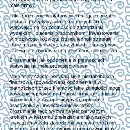
małe firmy?
Tak, opóźnienia w płatnościach mogą znacząco
zakłócić przepływy pieniężne małych firm,
wpływając na ich zdolność do zarządzania
wydatkami, płacenia pracownikom i inwestowania
w możliwości rozwoju. Istnieją jednak strategie,
które można wdrożyć, aby złagodzić ten wpływ i
zapewnić zrównoważoną działalność biznesową.
Zrozumienie, jak opóźnienia w płatnościach
wpływają na małe przedsiębiorstwa
Małe firmy często borykają się z niestabilnością
finansową spowodowaną opóźnieniami w
płatnościach przez klientów; takie zaległości mogą
poważnie wpływać na finanse firmy, utrudniając
pokrycie kosztów operacyjnych, opłacenie
pracowników i inwestowanie w rozwój.
Zrozumienie tego wyzwania jest pierwszym
krokiem w kierunku znalezienia praktycznych
rozwiązań w celu złagodzenia wpływu opóźnień
w płatnościach na zrównoważony rozwój firmy.