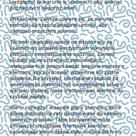
uwzględnić te warunki w umowach, aby uniknąć
późniejszych nieporozumień.
Wskazówka:
Zawsze upewnij się, że warunki
płatności są częścią wstępnej umowy, aby
zapobiec przyszłym sporom.
Techniki negocjacji oparte na współpracy są
kluczem do ustalania korzystnych warunków
płatności i minimalizowania opóźnień. Zamiast
skupiać się na sztywnych stanowiskach,
właściciele firm powinni badać wspólne interesy z
klientami, aby opracować wzajemnie korzystne
ustalenia. Na przykład, oferowanie rabatów za
wcześniejsze płatności lub uwzględnienie usług o
wartości dodanej może zmotywować klientów do
szybkiej zapłaty.
Warto rozważyć etapowe plany płatności, które
dzielą płatności na raty dostosowane do kamieni
milowych projektu. Takie rozwiązanie może
zmniejszyć obciążenie finansowe klientów,
zapewniając jednocześnie stały dochód dla firmy.