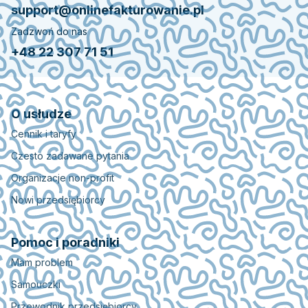
support@onlinefakturowanie.pl
Zadzwoń do nas
+48 22 307 71 51
O usłudze
Cennik i taryfy
Czesto zadawane pytania
Organizacje non-profit
Nowi przedsiębiorcy
Pomoc i poradniki
Mam problem
Samouczki
Przewodnik przedsiębiorcy