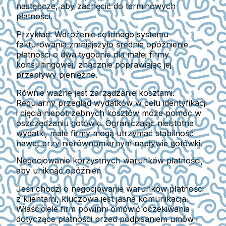
następcze, aby zachęcić do terminowych
płatności.
Przykład:
Wdrożenie solidnego systemu
fakturowania zmniejszyło średnie opóźnienie
płatności o dwa tygodnie dla małej firmy
konsultingowej, znacznie poprawiając jej
przepływy pieniężne.
Równie ważne jest zarządzanie kosztami.
Regularny przegląd wydatków w celu identyfikacji
i cięcia niepotrzebnych kosztów może pomóc w
oszczędzaniu gotówki. Ograniczając nieistotne
wydatki, małe firmy mogą utrzymać stabilność
nawet przy nierównomiernym napływie gotówki.
Negocjowanie korzystnych warunków płatności,
aby uniknąć opóźnień
Jeśli chodzi o negocjowanie warunków płatności
z klientami, kluczowa jest jasna komunikacja.
Właściciele firm powinni omówić oczekiwania
dotyczące płatności przed podpisaniem umów i