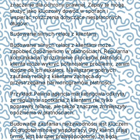
znaczenie dla ochrony prawnej. Zapisy te mogą
służyć jako kluczowy dowód w sporach i
wspierać roszczenia dotyczące niespłaconych
długów.
Budowanie silnych relacji z klientami
Budowanie silnych relacji z klientami może
zapobiec opóźnieniom w płatnościach. Regularna
komunikacja i zrozumienie procesów płatności
klienta może wykryć potencjalne problemy, zanim
dojdzie do ich eskalacji. Nawiązanie godnych
zaufania relacji z klientami zachęca do
przestrzegania harmonogramów płatności.
Przykład:
Pewna agencja marketingowa odkryła,
że regularne spotkania z klientami nie tylko
poprawiły relacje, ale także znacznie zmniejszyły
opóźnienia w płatnościach.
Budowanie zaufania i niezawodności jest kluczem
do długoterminowej współpracy. Gdy klienci ufają
firmie, jest bardziej prawdopodobne, że będą