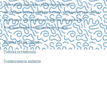
Wzór faktury zwolnionej z VAT
Wzór faktury VAT
Wzór potwierdzenia zapłaty
Wzór oferty cenowej
Wzór zamówienia
Wzór faktury zaliczkowej
Wzór odwrotne obciążenie VAT
Wzór dowód wpłaty
Wzór faktury korygującej
Polityka plików cookie
Polityka prywatności
Postanowienia wstępne