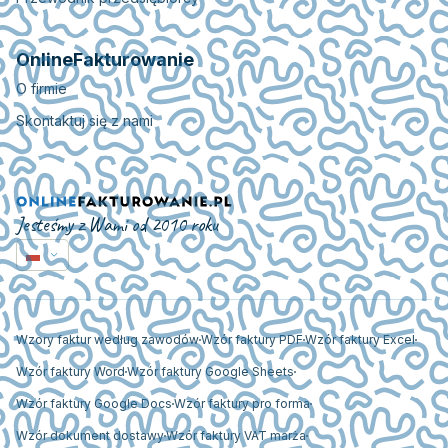
OnlineFakturowanie
O firmie
Skontaktuj się z nami
Jesteśmy z Wami od 2010 roku
Wzory faktur według zawodów
Wzór faktury PDF
Wzór faktury Excel
Wzór faktury Word
Wzór faktury Google Sheets
Wzór faktury Google Docs
Wzór faktury pro forma
Wzór dokument dostawy
Wzór faktury VAT marża