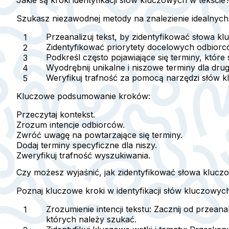
Szukasz niezawodnej metody na znalezienie idealnych
Przeanalizuj tekst, by zidentyfikować słowa kl
Zidentyfikować priorytety docelowych odbior
Podkreśl często pojawiające się terminy
, które
Wyodrębnij unikalne i niszowe terminy
dla dru
Weryfikuj trafność za pomocą narzędzi słów 
Kluczowe podsumowanie kroków:
Przeczytaj kontekst.
Zrozum intencje odbiorców.
Zwróć uwagę na powtarzające się terminy.
Dodaj terminy specyficzne dla niszy.
Zweryfikuj trafność wyszukiwania.
Czy możesz wyjaśnić, jak zidentyfikować słowa kluc
Poznaj kluczowe kroki w identyfikacji słów kluczowy
Zrozumienie intencji tekstu
: Zacznij od przean
których należy szukać.