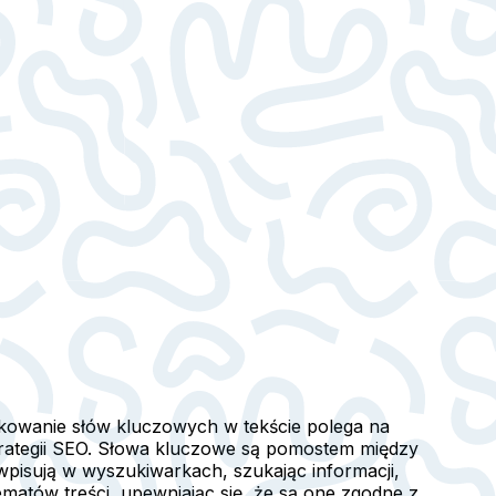
fikowanie słów kluczowych w tekście polega na
u strategii SEO. Słowa kluczowe są pomostem między
wpisują w wyszukiwarkach, szukając informacji,
atów treści, upewniając się, że są one zgodne z