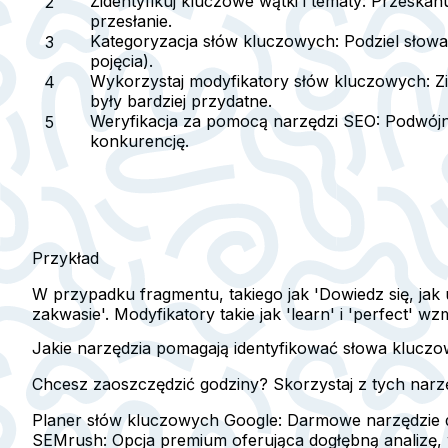
Zidentyfikuj kluczowe wątki i tematy
: Przeskan
przesłanie.
Kategoryzacja słów kluczowych
: Podziel sło
pojęcia).
Wykorzystaj modyfikatory słów kluczowych
: 
były bardziej przydatne.
Weryfikacja za pomocą narzędzi SEO
: Podwójn
konkurencję.
Przykład
W przypadku fragmentu, takiego jak 'Dowiedz się, jak 
zakwasie'. Modyfikatory takie jak 'learn' i 'perfect' 
Jakie narzędzia pomagają identyfikować słowa kluczo
Chcesz zaoszczędzić godziny? Skorzystaj z tych narzę
Planer słów kluczowych Google
: Darmowe narzędzie 
SEMrush
: Opcja premium oferująca dogłębną analizę,