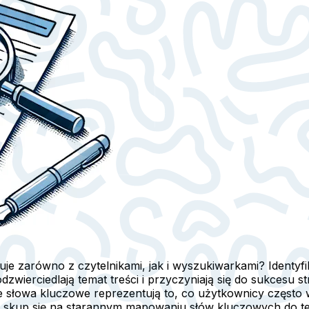
nuje zarówno z czytelnikami, jak i wyszukiwarkami? Identy
 odzwierciedlają temat treści i przyczyniają się do sukces
Te słowa kluczowe reprezentują to, co użytkownicy często 
 skup się na starannym mapowaniu słów kluczowych do tem