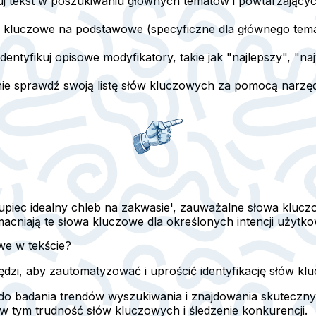
uj tekst w poszukiwaniu głównych tematów i powtarzających
wa kluczowe na podstawowe (specyficzne dla głównego tema
Zidentyfikuj opisowe modyfikatory, takie jak "najlepszy", "
ie sprawdź swoją listę słów kluczowych za pomocą narzędz
upiec idealny chleb na zakwasie', zauważalne słowa kluczowe
wzmacniają te słowa kluczowe dla określonych intencji użytko
we w tekście?
dzi, aby zautomatyzować i uprościć identyfikację słów kl
do badania trendów wyszukiwania i znajdowania skuteczn
 w tym trudność słów kluczowych i śledzenie konkurencji.