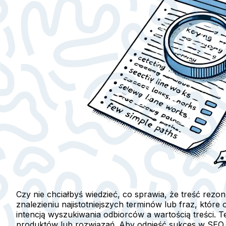
Czy nie chciałbyś wiedzieć, co sprawia, że treść rezo
znalezieniu najistotniejszych terminów lub fraz, które
intencją wyszukiwania odbiorców a wartością treści. 
produktów lub rozwiązań. Aby odnieść sukces w SEO,