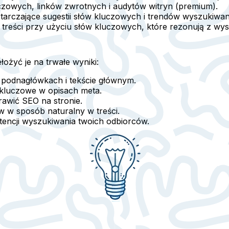
czowych, linków zwrotnych i audytów witryn (premium).
tarczające sugestii słów kluczowych i trendów wyszukiwan
ry treści przy użyciu słów kluczowych, które rezonują z w
łożyć je na trwałe wyniki:
 podnagłówkach i tekście głównym
.
a kluczowe w
opisach meta
.
rawić SEO na stronie.
 w sposób naturalny w treści.
ntencji wyszukiwania
twoich odbiorców.