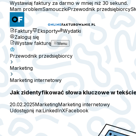
Wystawiaj faktury za darmo w mniej niż 30 sekund.
Mam problem
Samouczki
Przewodnik przedsiębiorcy
Sł
Faktury
Eksporty
Wydatki
Zaloguj się
Wystaw fakturę
Menu
Przewodnik przedsiębiorcy
Marketing
Marketing internetowy
Jak zidentyfikować słowa kluczowe w tekście 
20.02.2025
Marketing
Marketing internetowy
Udostępnij na:
LinkedIn
X
Facebook