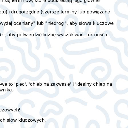
 się terminów, które podkreślają jego główne
tu) i drugorzędne (szersze terminy lub powiązane
najwyżej oceniany" lub "niedrogi", aby słowa kluczowe
i, aby potwierdzić liczbę wyszukiwań, trafność i
 to 'piec', 'chleb na zakwasie' i 'idealny chleb na
wnika.
uczowych!
ych słów kluczowych.