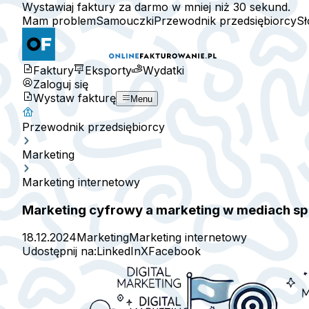
Wystawiaj faktury za darmo w mniej niż 30 sekund.
Mam problem
Samouczki
Przewodnik przedsiębiorcy
Sł
Faktury
Eksporty
Wydatki
Zaloguj się
Wystaw fakturę
Menu
Przewodnik przedsiębiorcy
Marketing
Marketing internetowy
Marketing cyfrowy a marketing w mediach spo
18.12.2024
Marketing
Marketing internetowy
Udostępnij na:
LinkedIn
X
Facebook