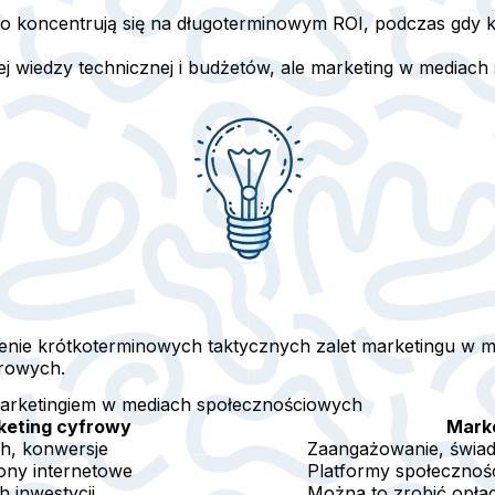
 koncentrują się na długoterminowym ROI, podczas gdy 
 wiedzy technicznej i budżetów, ale marketing w mediac
ienie krótkoterminowych taktycznych zalet marketingu w
rowych.
arketingiem w mediach społecznościowych
keting cyfrowy
Mark
h, konwersje
Zaangażowanie, świado
rony internetowe
Platformy społecznośc
 inwestycji
Można to zrobić opłac