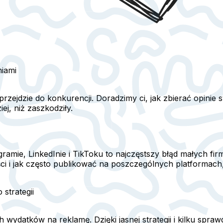
niami
 przejdzie do konkurencji. Doradzimy ci, jak zbierać opinie s
j, niż zaszkodziły.
amie, LinkedInie i TikToku to najczęstszy błąd małych fir
eści i jak często publikować na poszczególnych platformac
strategii
h wydatków na reklamę. Dzięki jasnej strategii i kilku s