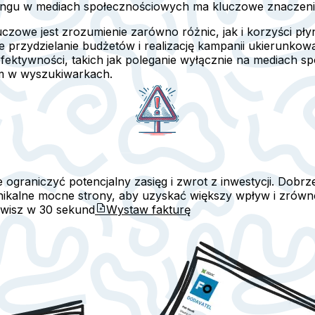
tingu w mediach społecznościowych ma kluczowe znaczeni
czowe jest zrozumienie zarówno różnic, jak i korzyści p
przydzielanie budżetów i realizację kampanii ukierunkow
fektywności, takich jak poleganie wyłącznie na mediach s
m w wyszukiwarkach.
 ograniczyć potencjalny zasięg i zwrot z inwestycji. Dobr
unikalne mocne strony, aby uzyskać większy wpływ i zrów
awisz w
30 sekund
Wystaw fakturę