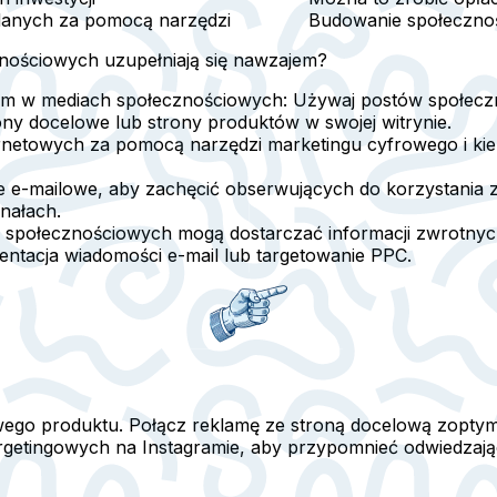
danych za pomocą narzędzi
Budowanie społecznoś
znościowych uzupełniają się nawzajem?
lam w mediach społecznościowych:
Używaj postów społeczn
ny docelowe lub strony produktów w swojej witrynie.
rnetowych za pomocą narzędzi marketingu cyfrowego i kie
e-mailowe, aby zachęcić obserwujących do korzystania z
nałach.
 społecznościowych mogą dostarczać informacji zwrotnyc
mentacja wiadomości e-mail lub targetowanie PPC.
go produktu. Połącz reklamę ze stroną docelową zoptym
targetingowych na Instagramie, aby przypomnieć odwiedzają