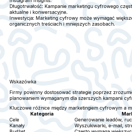
Instagram Insights.
Długotrwałość:
Kampanie marketingu cyfrowego często
aktualne i konwersacyjne.
Inwestycja:
Marketing cyfrowy może wymagać większej
organicznych treściach i mniejszych zasobach.
Wskazówka
Firmy powinny dostosować strategie poprzez zrozum
planowaniem wymaganym dla szerszych kampanii cyf
Kluczowe różnice między marketingiem cyfrowym a m
Kategoria
Mar
Cele
Generowanie leadów, ruc
Kanały
Wyszukiwarki, e-mail, st
Budżet
Często wymaga większych