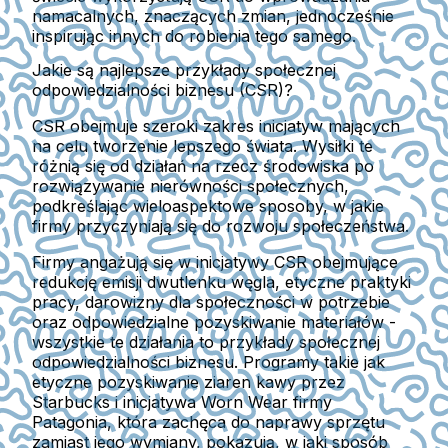
namacalnych, znaczących zmian, jednocześnie
inspirując innych do robienia tego samego.
Jakie są najlepsze przykłady społecznej
odpowiedzialności biznesu (CSR)?
CSR obejmuje szeroki zakres inicjatyw mających
na celu tworzenie lepszego świata. Wysiłki te
różnią się od działań na rzecz środowiska po
rozwiązywanie nierówności społecznych,
podkreślając wieloaspektowe sposoby, w jakie
firmy przyczyniają się do rozwoju społeczeństwa.
Firmy angażują się w inicjatywy CSR obejmujące
redukcję emisji dwutlenku węgla, etyczne praktyki
pracy, darowizny dla społeczności w potrzebie
oraz odpowiedzialne pozyskiwanie materiałów -
wszystkie te działania to przykłady społecznej
odpowiedzialności biznesu. Programy takie jak
etyczne pozyskiwanie ziaren kawy przez
Starbucks i inicjatywa Worn Wear firmy
Patagonia, która zachęca do naprawy sprzętu
zamiast jego wymiany, pokazują, w jaki sposób