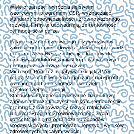
Wiele organizacji wyróżnia się swoimi
wzorcowymi programami CSR, wyznaczając
standardy odpowiedzialności i zrównoważonego
rozwoju. Firmy te udowadniają, że rentowność i
cel mogą iść w parze.
Patagonia:
Znana ze swojego przywództwa w
zakresie ochrony środowiska, Patagonia prowadzi
program
Worn Wear
, zachęcając klientów do
naprawy produktów zamiast kupowania nowych,
promując zrównoważony rozwój.
Microsoft:
Poprzez inicjatywy takie jak
AI for
Good
, Microsoft wspiera organizacje non-profit i
wzmacnia globalne społeczności dzięki
przełomowej technologii.
Starbucks:
Etyczne pozyskiwanie ziaren kawy
zapewnia lepsze korzyści rolnikom, jednocześnie
promując zrównoważony rozwój rolnictwa.
Unilever:
Program Zrównoważonego Życia
koncentruje się na ograniczaniu odpadów
środowiskowych i promowaniu lepszych wyników
zdrowotnych na całym świecie.