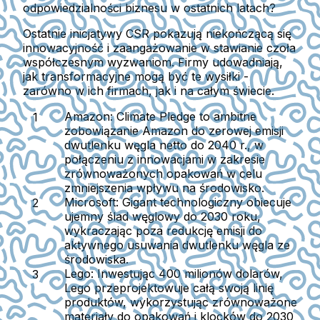
odpowiedzialności biznesu w ostatnich latach?
Ostatnie inicjatywy CSR pokazują niekończącą się
innowacyjność i zaangażowanie w stawianie czoła
współczesnym wyzwaniom. Firmy udowadniają,
jak transformacyjne mogą być te wysiłki -
zarówno w ich firmach, jak i na całym świecie.
Amazon:
Climate Pledge to ambitne
zobowiązanie Amazon do zerowej emisji
dwutlenku węgla netto do 2040 r., w
połączeniu z innowacjami w zakresie
zrównoważonych opakowań w celu
zmniejszenia wpływu na środowisko.
Microsoft:
Gigant technologiczny obiecuje
ujemny ślad węglowy do 2030 roku,
wykraczając poza redukcję emisji do
aktywnego usuwania dwutlenku węgla ze
środowiska.
Lego:
Inwestując 400 milionów dolarów,
Lego przeprojektowuje całą swoją linię
produktów, wykorzystując zrównoważone
materiały do opakowań i klocków do 2030