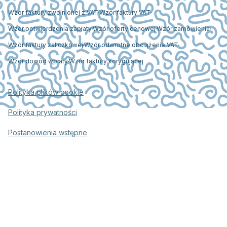
Wzór faktury zwolnionej z VAT
Wzór faktury VAT
Wzór potwierdzenia zapłaty
Wzór oferty cenowej
Wzór zamówienia
Wzór faktury zaliczkowej
Wzór odwrotne obciążenie VAT
Wzór dowód wpłaty
Wzór faktury korygującej
Polityka plików cookie
Polityka prywatności
Postanowienia wstępne