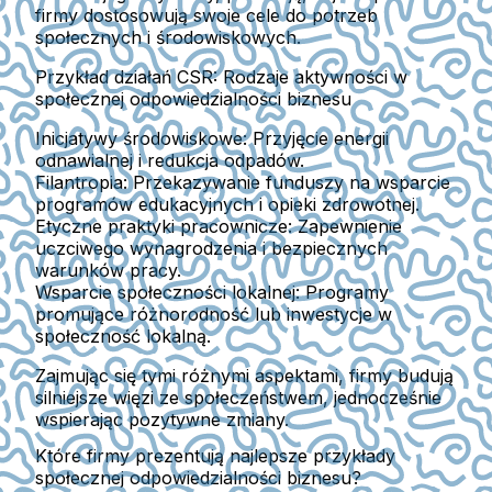
firmy dostosowują swoje cele do potrzeb
społecznych i środowiskowych.
Przykład działań CSR: Rodzaje aktywności w
społecznej odpowiedzialności biznesu
Inicjatywy środowiskowe:
Przyjęcie energii
odnawialnej i redukcja odpadów.
Filantropia:
Przekazywanie funduszy na wsparcie
programów edukacyjnych i opieki zdrowotnej.
Etyczne praktyki pracownicze:
Zapewnienie
uczciwego wynagrodzenia i bezpiecznych
warunków pracy.
Wsparcie społeczności lokalnej:
Programy
promujące różnorodność lub inwestycje w
społeczność lokalną.
Zajmując się tymi różnymi aspektami, firmy budują
silniejsze więzi ze społeczeństwem, jednocześnie
wspierając pozytywne zmiany.
Które firmy prezentują najlepsze przykłady
społecznej odpowiedzialności biznesu?