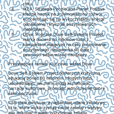
roku.
IKEA:
Strategia People and Planet Positive
kładzie nacisk na zrównoważony rozwój,
koncentrując się na wykorzystaniu energii
odnawialnej i etycznie pozyskiwanych
materiałach.
Dove:
Poprzez Dove Self-Esteem Project,
marka dociera do milionów ludzi z
kampaniami mającymi na celu promowanie
pozytywnego nastawienia do ciała i
pewności siebie wśród młodzieży.
Przykładowa ramka: Kluczowy wkład Dove
Dove Self-Esteem Project dostarczył krytyczną
edukację ponad 60 milionom młodych ludzi,
udowadniając, jak marki mogą kształtować
narracje kulturowe, promując jednocześnie dobre
samopoczucie.
CSR stale ewoluuje, a najbardziej udane inicjatywy
to te, które wykorzystują swoje zasoby i wpływy,
aby dokonać trwałej, pozytywnej zmiany.