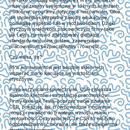
nie tylko obniżają ślad węglowy firmy, ale także
inspirują zmiany systemowe w różnych branżach.
Podobnie, programy dotyczące nierówności, takie
jak stypendia i bezpłatne zasoby edukacyjne,
pomagają wypełnić luki w możliwościach. Dzięki
etycznym praktykom pracowniczym firmy takie
jak Levi's na nowo zdefiniowały globalne
standardy łańcucha dostaw, zapewniając
pracownikom bezpieczeństwo i równość.
Czy wiesz, że?
85% konsumentów jest bardziej skłonnych
wspierać marki kierujące się wartościami
etycznymi.
Poza korzyściami społecznymi, CSR zwiększa
lojalność klientów i satysfakcję pracowników.
Firmy takie jak Tesla, poprzez swoje działania
CSR, pokazują, jak zrównoważone innowacje
mogą prowadzić do trwałego wzrostu marki i
rentowności. Oczywiste jest, że CSR to nie tylko
odpowiedzialność moralna, ale także inteligentna