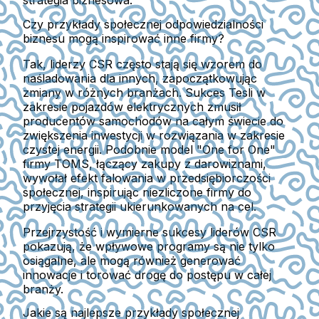
strategia biznesowa.
Czy przykłady społecznej odpowiedzialności
biznesu mogą inspirować inne firmy?
Tak, liderzy CSR często stają się wzorem do
naśladowania dla innych, zapoczątkowując
zmiany w różnych branżach. Sukces Tesli w
zakresie pojazdów elektrycznych zmusił
producentów samochodów na całym świecie do
zwiększenia inwestycji w rozwiązania w zakresie
czystej energii. Podobnie model "One for One"
firmy TOMS, łączący zakupy z darowiznami,
wywołał efekt falowania w przedsiębiorczości
społecznej, inspirując niezliczone firmy do
przyjęcia strategii ukierunkowanych na cel.
Przejrzystość i wymierne sukcesy liderów CSR
pokazują, że wpływowe programy są nie tylko
osiągalne, ale mogą również generować
innowacje i torować drogę do postępu w całej
branży.
Jakie są najlepsze przykłady społecznej