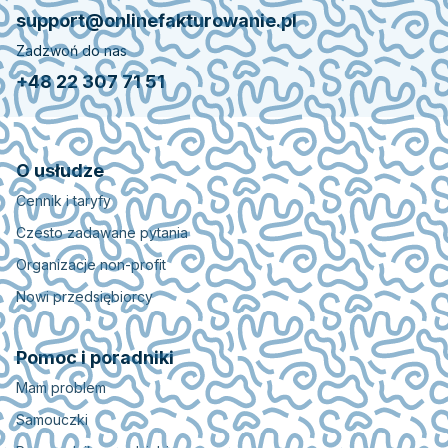
support@onlinefakturowanie.pl
Zadzwoń do nas
+48 22 307 71 51
O usłudze
Cennik i taryfy
Czesto zadawane pytania
Organizacje non-profit
Nowi przedsiębiorcy
Pomoc i poradniki
Mam problem
Samouczki