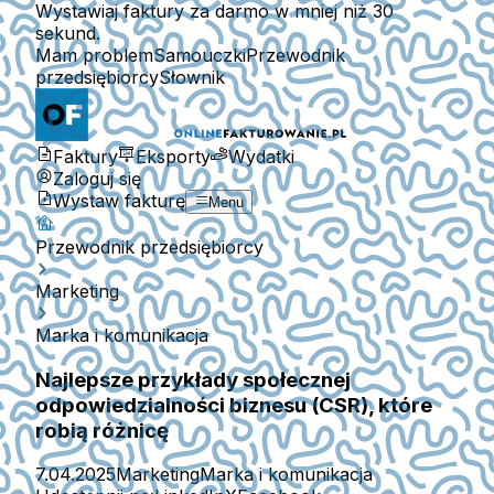
Wystawiaj faktury za darmo w mniej niż 30
sekund.
Mam problem
Samouczki
Przewodnik
przedsiębiorcy
Słownik
Faktury
Eksporty
Wydatki
Zaloguj się
Wystaw fakturę
Menu
Przewodnik przedsiębiorcy
Marketing
Marka i komunikacja
Najlepsze przykłady społecznej
odpowiedzialności biznesu (CSR), które
robią różnicę
7.04.2025
Marketing
Marka i komunikacja