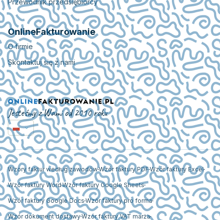
Przewodnik przedsiębiorcy
OnlineFakturowanie
O firmie
Skontaktuj się z nami
Jesteśmy z Wami od 2010 roku
Wzory faktur według zawodów
Wzór faktury PDF
Wzór faktury Excel
Wzór faktury Word
Wzór faktury Google Sheets
Wzór faktury Google Docs
Wzór faktury pro forma
Wzór dokument dostawy
Wzór faktury VAT marża