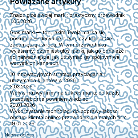
Powiązane artykuły
Znajdź głos swojej marki: praktyczny przewodnik
1.06.2026
Głos marki — ton, jakim Twoja marka się
posługuje — decyduje o tym, czy klienci Cię
zapamiętają i wrócą. W tym przewodniku
wyjaśnimy, czym jest głos marki, jak go odnaleźć i
co najważniejsze, jak utrzymać go spójnym we
wszystkich kanałach.
10 innowacyjnych strategii przyciągania i
utrzymania klientów w 2026 r.
3.03.2026
Wpływ nazwy firmy na sukces marki: co każdy
przedsiębiorca powinien wiedzieć
29.01.2026
Wykorzystanie technologii do poprawy jakości
obsługi klienta online: przewodnik dla małych firm
19.01.2026
Napisz do nas