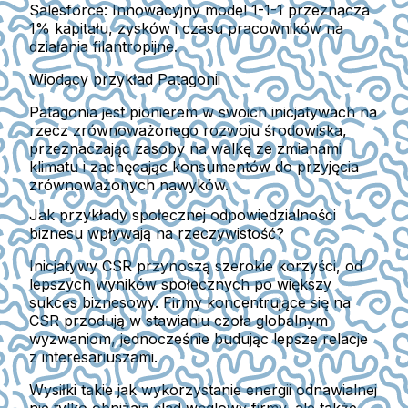
Salesforce:
Innowacyjny model 1-1-1 przeznacza
1% kapitału, zysków i czasu pracowników na
działania filantropijne.
Wiodący przykład Patagonii
Patagonia jest pionierem w swoich inicjatywach na
rzecz zrównoważonego rozwoju środowiska,
przeznaczając zasoby na walkę ze zmianami
klimatu i zachęcając konsumentów do przyjęcia
zrównoważonych nawyków.
Jak przykłady społecznej odpowiedzialności
biznesu wpływają na rzeczywistość?
Inicjatywy CSR przynoszą szerokie korzyści, od
lepszych wyników społecznych po większy
sukces biznesowy. Firmy koncentrujące się na
CSR przodują w stawianiu czoła globalnym
wyzwaniom, jednocześnie budując lepsze relacje
z interesariuszami.
Wysiłki takie jak wykorzystanie energii odnawialnej