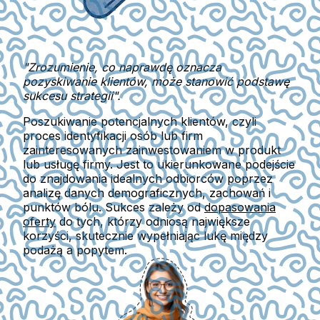
"Zrozumienie, co naprawdę oznacza
pozyskiwanie klientów, może stanowić podstawę
sukcesu strategii".
Poszukiwanie potencjalnych klientów, czyli
proces identyfikacji osób lub firm
zainteresowanych zainwestowaniem w produkt
lub usługę firmy. Jest to ukierunkowane podejście
do znajdowania idealnych odbiorców poprzez
analizę danych demograficznych, zachowań i
punktów bólu. Sukces zależy od
dopasowania
oferty
do tych, którzy odniosą największe
korzyści, skutecznie wypełniając lukę między
podażą a popytem.