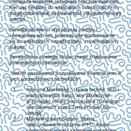
zmniejsza wskaźnik rezygnacji i sprzyja lojalności.
Kierując reklamy do właściwych odbiorców, firmy
mogą odblokować skalowalność i długoterminowy
sukces.
Niewłaściwi klienci wyczerpują zasoby i
spowalniają wzrost, podczas gdy dostosowanie
się do właściwych napędza stały, zrównoważony
sukces.
Sprawdzone strategie skutecznego znajdowania
potencjalnych nabywców
"Sekret opanowania pozyskiwania klientów tkwi w
tych sprawdzonych technikach".
Inbound Marketing:
Używaj technik SEO i
wartościowych treści, aby skutecznie
przyciągać osoby poszukujące rozwiązań
oferowanych przez Twój produkt lub
usługę.
Marketing wychodzący:
Stosuj
ukierunkowane reklamy (PPC, media
społecznościowe) i kampanie e-mailowe,