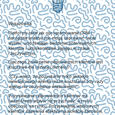
Wskazówka
Platformy takie jak oprogramowanie CRM i
narzędzia analityczne mogą usprawnić twoje
wysiłki, umożliwiając śledzenie potencjalnych
klientów i udoskonalanie zasięgu w czasie
rzeczywistym.
Dlaczego znalezienie odpowiednich klientów jest
kluczowe dla rozwoju biznesu?
"Czy wiesz, że pozyskanie tylko jednego
niewłaściwego klienta może kosztować trzy razy
więcej niż utrzymanie właściwego?”
Pozyskiwanie odpowiednich klientów ma
bezpośredni wpływ na przychody, wzrost i
obecność na rynku. Pozyskiwanie właściwych
klientów zapewnia efektywną alokację zasobów,