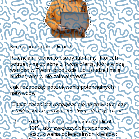
Kim są potencjalni klienci?
Potencjalni klienci to osoby lub firmy, których
potrzeby są zbieżne z Twoją ofertą, które widzą
wartość w Twoim produkcie lub usłudze i mają
budżet, aby w nie zainwestować.
Jak rozpocząć poszukiwania potencjalnych
nabywców
"Zanim zaczniesz rozglądać się na zewnątrz, czy
ustaliłeś, kim naprawdę jest twój 'idealny' klient?"
Zdefiniuj swój profil idealnego klienta
(ICP), aby zwiększyć skuteczność
poszukiwania potencjalnych klientów: