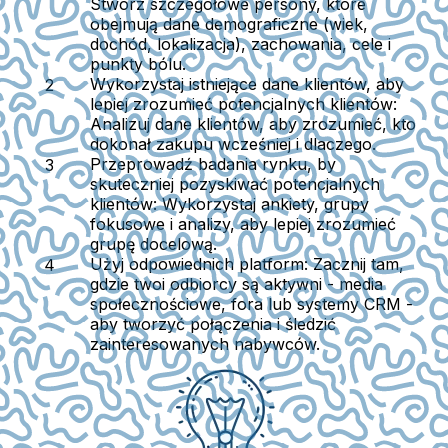
Stwórz szczegółowe persony, które
obejmują dane demograficzne (wiek,
dochód, lokalizacja), zachowania, cele i
punkty bólu.
Wykorzystaj istniejące dane klientów, aby
lepiej zrozumieć potencjalnych klientów:
Analizuj dane klientów, aby zrozumieć, kto
dokonał zakupu wcześniej i dlaczego.
Przeprowadź badania rynku, by
skuteczniej pozyskiwać potencjalnych
klientów:
Wykorzystaj ankiety, grupy
fokusowe i analizy, aby lepiej zrozumieć
grupę docelową.
Użyj odpowiednich platform:
Zacznij tam,
gdzie twoi odbiorcy są aktywni - media
społecznościowe, fora lub systemy CRM -
aby tworzyć połączenia i śledzić
zainteresowanych nabywców.