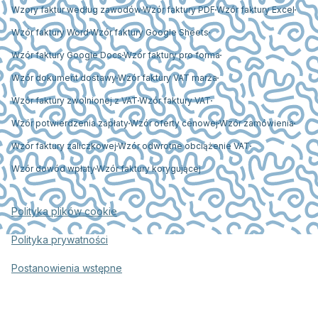
Wzory faktur według zawodów
Wzór faktury PDF
Wzór faktury Excel
Wzór faktury Word
Wzór faktury Google Sheets
Wzór faktury Google Docs
Wzór faktury pro forma
Wzór dokument dostawy
Wzór faktury VAT marża
Wzór faktury zwolnionej z VAT
Wzór faktury VAT
Wzór potwierdzenia zapłaty
Wzór oferty cenowej
Wzór zamówienia
Wzór faktury zaliczkowej
Wzór odwrotne obciążenie VAT
Wzór dowód wpłaty
Wzór faktury korygującej
Polityka plików cookie
Polityka prywatności
Postanowienia wstępne