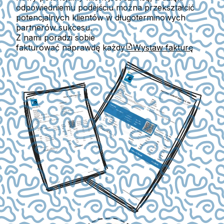
odpowiedniemu podejściu można przekształcić
potencjalnych klientów w długoterminowych
partnerów sukcesu.
Z nami poradzi sobie
fakturować naprawdę każdy
Wystaw fakturę