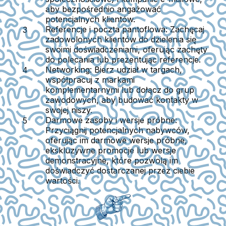
aby bezpośrednio angażować
potencjalnych klientów.
Referencje i poczta pantoflowa:
Zachęcaj
zadowolonych klientów do dzielenia się
swoimi doświadczeniami, oferując zachęty
do polecania lub prezentując referencje.
Networking:
Bierz udział w targach,
współpracuj z markami
komplementarnymi lub dołącz do grup
zawodowych, aby budować kontakty w
swojej niszy.
Darmowe zasoby i wersje próbne:
Przyciągnij potencjalnych nabywców,
oferując im darmowe wersje próbne,
ekskluzywne promocje lub wersje
demonstracyjne, które pozwolą im
doświadczyć dostarczanej przez ciebie
wartości.