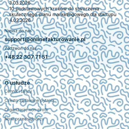
3.03.2026
10 podstawowych kroków do stworzenia
skutecznego planu marketingowego dla startupu
4.02.2026
Napisz do nas
support@onlinefakturowanie.pl
Zadzwoń do nas
+48 22 307 71 51
O usłudze
Cennik i taryfy
Czesto zadawane pytania
Organizacje non-profit
Nowi przedsiębiorcy