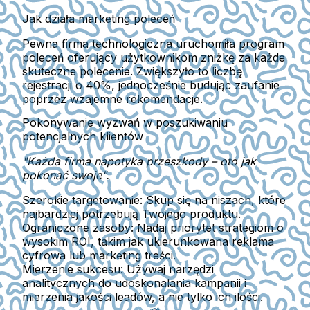
Jak działa marketing poleceń
Pewna firma technologiczna uruchomiła program
poleceń oferujący użytkownikom zniżkę za każde
skuteczne polecenie. Zwiększyło to liczbę
rejestracji o 40%, jednocześnie budując zaufanie
poprzez wzajemne rekomendacje.
Pokonywanie wyzwań w poszukiwaniu
potencjalnych klientów
"Każda firma napotyka przeszkody – oto jak
pokonać swoje".
Szerokie targetowanie:
Skup się na niszach, które
najbardziej potrzebują Twojego produktu.
Ograniczone zasoby:
Nadaj priorytet strategiom o
wysokim ROI, takim jak ukierunkowana reklama
cyfrowa lub marketing treści.
Mierzenie sukcesu:
Używaj narzędzi
analitycznych do udoskonalania kampanii i
mierzenia jakości leadów, a nie tylko ich ilości.