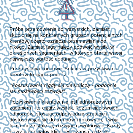
Próba przemówienia do wszystkich, zamiast
skupić się na konkretnych grupach potencjalnych
klientów, często oznacza przemawianie do
nikogo. Zamiast tego należy podwoić wysiłki w
określonych segmentach, w których oferta wnosi
największą wartość dodaną.
Przemyślenia końcowe: Sukces w pozyskiwaniu
klientów to ciągła podróż
"Poszukiwania nigdy się nie kończą - podobnie
jak możliwości rozwoju".
Pozyskiwanie klientów nie jest jednorazowym
zadaniem – to ciągły wysiłek. Rozumiejąc swoich
odbiorców, stosując odpowiednie strategie i
dostosowując się do trendów rynkowych, Twoja
firma może stale się rozwijać i ewoluować. Każdy
nowy potencjalny klient jest szansą, a dzięki