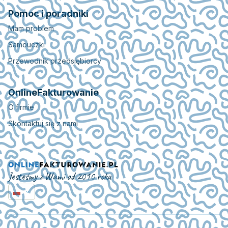
Pomoc i poradniki
Mam problem
Samouczki
Przewodnik przedsiębiorcy
OnlineFakturowanie
O firmie
Skontaktuj się z nami
Jesteśmy z Wami od 2010 roku