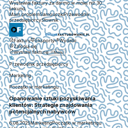
Wystawiaj faktury za darmo w mniej niż 30
sekund.
Mam problem
Samouczki
Przewodnik
przedsiębiorcy
Słownik
Faktury
Eksporty
Wydatki
Zaloguj się
Wystaw fakturę
Menu
Przewodnik przedsiębiorcy
Marketing
Początki w marketingu
Opanowanie sztuki pozyskiwania
klientów: Strategie znajdowania
potencjalnych nabywców
6.08.2025
Marketing
Początki w marketingu