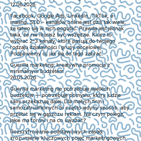
12.06.2026
Facebook, Google Ads, LinkedIn, TikTok, e-
mailing, SEO – kanałów online jest dziś tak wiele,
że łatwo się w nich pogubić. Prawda jest jednak
taka, że nie musisz być wszędzie. Klucz to
wybrać 2–3 kanały, które pasują do twojego
rodzaju działalności i grupy docelowej.
Podpowiemy ci, jak się do tego zabrać.
Guerilla marketing: kreatywna promocja z
minimalnym budżetem
26.05.2026
Guerilla marketing nie potrzebuje wielkich
budżetów — potrzebuje pomysłu, który ludzie
sami przekazują dalej. Dla małych firm i
samozatrudnionych to często jedyny sposób, aby
przebić się w gąszczu reklam. Na czym polega,
jakie ma formy i na co uważać?
Rozszyfrowanie podstawowych zasad:
zrozumienie kluczowych pojęć marketingowych