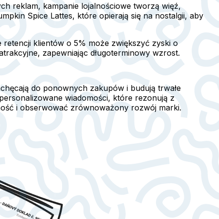
ch reklam, kampanie lojalnościowe tworzą więź,
kin Spice Lattes, które opierają się na nostalgii, aby
 retencji klientów o 5% może zwiększyć zyski o
j atrakcyjne, zapewniając długoterminowy wzrost.
zachęcają do ponownych zakupów i budują trwałe
 spersonalizowane wiadomości, które rezonują z
alność i obserwować zrównoważony rozwój marki.