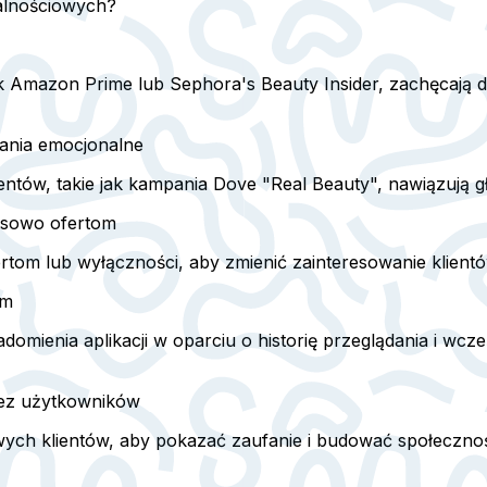
jalnościowych?
ak Amazon Prime lub Sephora's Beauty Insider, zachęcają
ania emocjonalne
ientów, takie jak kampania Dove "Real Beauty", nawiązują 
asowo ofertom
tom lub wyłączności, aby zmienić zainteresowanie klientó
am
mienia aplikacji w oparciu o historię przeglądania i wcz
zez użytkowników
wych klientów, aby pokazać zaufanie i budować społeczno