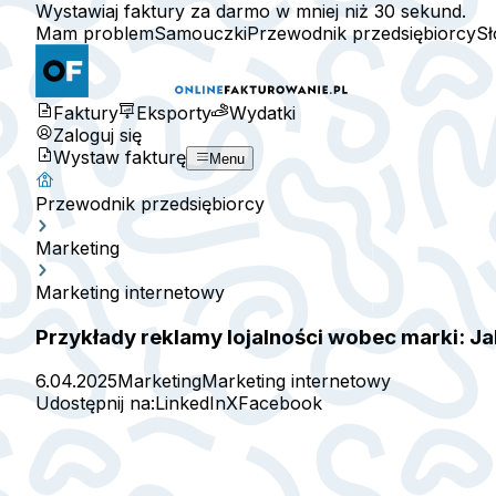
Wystawiaj faktury za darmo w mniej niż 30 sekund.
Mam problem
Samouczki
Przewodnik przedsiębiorcy
Sł
Faktury
Eksporty
Wydatki
Zaloguj się
Wystaw fakturę
Menu
Przewodnik przedsiębiorcy
Marketing
Marketing internetowy
Przykłady reklamy lojalności wobec marki: J
6.04.2025
Marketing
Marketing internetowy
Udostępnij na:
LinkedIn
X
Facebook