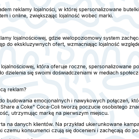
em reklamy lojalności, w której spersonalizowane butelki 
ntem i online, zwiększając lojalność wobec marki.
eklamy lojalnościowej, gdzie wielopoziomowy system zach
tęp do ekskluzywnych ofert, wzmacniając lojalność względ
ojalnościowej, która oferuje roczne, spersonalizowane po
 do dzielenia się swoimi doświadczeniami w mediach społe
ocą reklam?
 do budowania emocjonalnych i nawykowych połączeń, któr
k "Share a Coke" Coca-Coli tworzą poczucie osobistego zn
ość, utrzymując markę na pierwszym miejscu.
rta na danych klientów. Na przykład ukierunkowane kampa
ięki czemu konsumenci czują się docenieni i zachęcają do