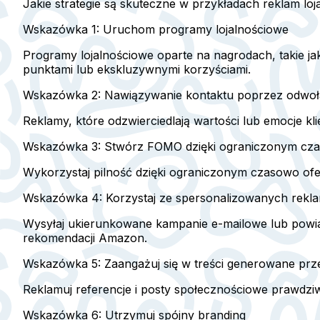
Jakie strategie są skuteczne w przykładach reklam lo
Wskazówka 1: Uruchom programy lojalnościowe
Programy lojalnościowe oparte na nagrodach, takie j
punktami lub ekskluzywnymi korzyściami.
Wskazówka 2: Nawiązywanie kontaktu poprzez odwoł
Reklamy, które odzwierciedlają wartości lub emocje kl
Wskazówka 3: Stwórz FOMO dzięki ograniczonym cz
Wykorzystaj pilność dzięki ograniczonym czasowo ofer
Wskazówka 4: Korzystaj ze spersonalizowanych rekl
Wysyłaj ukierunkowane kampanie e-mailowe lub powiado
rekomendacji Amazon.
Wskazówka 5: Zaangażuj się w treści generowane pr
Reklamuj referencje i posty społecznościowe prawdzi
Wskazówka 6: Utrzymuj spójny branding