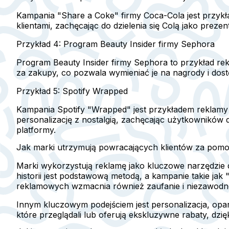
Kampania "Share a Coke" firmy Coca-Cola jest przykład
klientami, zachęcając do dzielenia się Colą jako preze
Przykład 4: Program Beauty Insider firmy Sephora
Program Beauty Insider firmy Sephora to przykład r
za zakupy, co pozwala wymieniać je na nagrody i dos
Przykład 5: Spotify Wrapped
Kampania Spotify "Wrapped" jest przykładem reklamy l
personalizację z nostalgią, zachęcając użytkowników
platformy.
Jak marki utrzymują powracających klientów za pom
Marki wykorzystują reklamę jako kluczowe narzędzie
historii jest podstawową metodą, a kampanie takie ja
reklamowych wzmacnia również zaufanie i niezawodn
Innym kluczowym podejściem jest personalizacja, opa
które przeglądali lub oferują ekskluzywne rabaty, dz