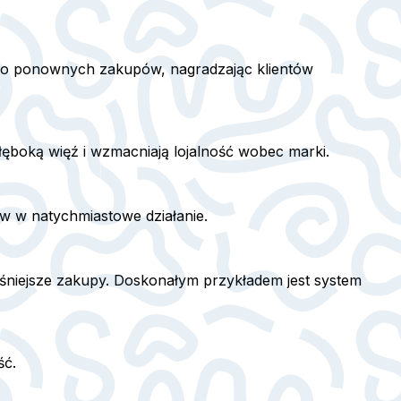
 do ponownych zakupów, nagradzając klientów
głęboką więź i wzmacniają lojalność wobec marki.
w w natychmiastowe działanie.
eśniejsze zakupy. Doskonałym przykładem jest system
ść.