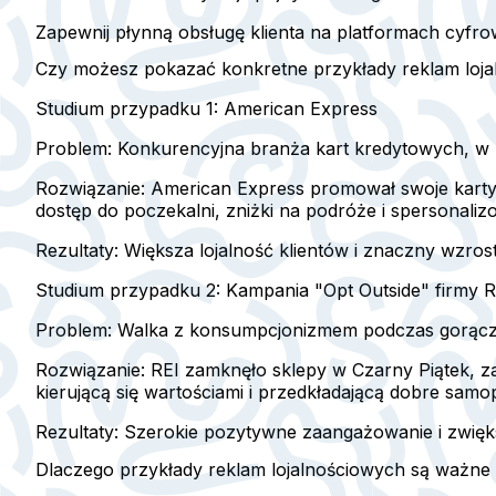
Zapewnij płynną obsługę klienta na platformach cyfro
Czy możesz pokazać konkretne przykłady reklam loja
Studium przypadku 1: American Express
Problem:
Konkurencyjna branża kart kredytowych, w któ
Rozwiązanie:
American Express promował swoje karty 
dostęp do poczekalni, zniżki na podróże i spersonaliz
Rezultaty:
Większa lojalność klientów i znaczny wzrost
Studium przypadku 2: Kampania "Opt Outside" firmy R
Problem:
Walka z konsumpcjonizmem podczas gorączki
Rozwiązanie:
REI zamknęło sklepy w Czarny Piątek, zac
kierującą się wartościami i przedkładającą dobre samo
Rezultaty:
Szerokie pozytywne zaangażowanie i zwięks
Dlaczego przykłady reklam lojalnościowych są ważne 