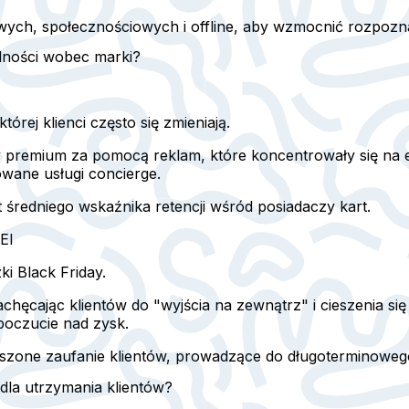
wych, społecznościowych i offline, aby wzmocnić rozpozna
lności wobec marki?
rej klienci często się zmieniają.
premium za pomocą reklam, które koncentrowały się na ek
owane usługi concierge.
 średniego wskaźnika retencji wśród posiadaczy kart.
EI
 Black Friday.
hęcając klientów do "wyjścia na zewnątrz" i cieszenia się 
poczucie nad zysk.
zone zaufanie klientów, prowadzące do długoterminowego
dla utrzymania klientów?