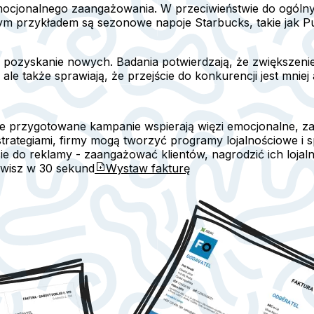
mocjonalnego zaangażowania. W przeciwieństwie do ogólny
m przykładem są sezonowe napoje Starbucks, takie jak Pump
ż pozyskanie nowych. Badania potwierdzają, że zwiększenie
le także sprawiają, że przejście do konkurencji jest mnie
rze przygotowane kampanie wspierają więzi emocjonalne, 
 strategiami, firmy mogą tworzyć programy lojalnościowe i
cie do reklamy - zaangażować klientów, nagrodzić ich loj
awisz w
30 sekund
Wystaw fakturę