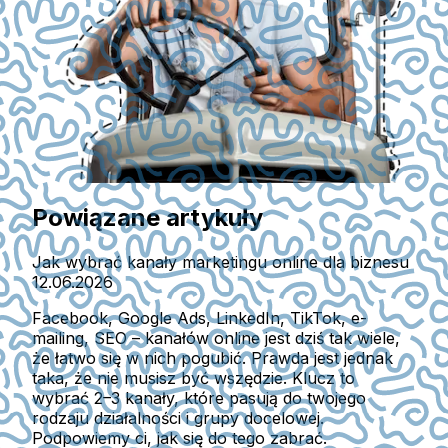
Powiązane artykuły
Jak wybrać kanały marketingu online dla biznesu
12.06.2026
Facebook, Google Ads, LinkedIn, TikTok, e-
mailing, SEO – kanałów online jest dziś tak wiele,
że łatwo się w nich pogubić. Prawda jest jednak
taka, że nie musisz być wszędzie. Klucz to
wybrać 2–3 kanały, które pasują do twojego
rodzaju działalności i grupy docelowej.
Podpowiemy ci, jak się do tego zabrać.