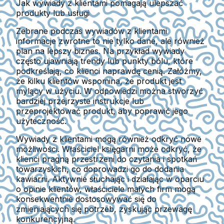
Jak wywiady z klientami pomagają ulepszać
produkty lub usługi
Zebrane podczas wywiadów z klientami
informacje zwrotne to nie tylko dane, ale również
plan na lepszy biznes. Na przykład wywiady
często ujawniają trendy lub punkty bólu, które
podkreślają, co klienci naprawdę cenią. Załóżmy,
że kilku klientów wspomina, że produkt jest
mylący w użyciu. W odpowiedzi można stworzyć
bardziej przejrzyste instrukcje lub
przeprojektować produkt, aby poprawić jego
użyteczność.
Wywiady z klientami mogą również odkryć nowe
możliwości. Właściciel księgarni może odkryć, że
klienci pragną przestrzeni do czytania i spotkań
towarzyskich, co doprowadzi go do dodania
kawiarni. Aktywnie słuchając i działając w oparciu
o opinie klientów, właściciele małych firm mogą
konsekwentnie dostosowywać się do
zmieniających się potrzeb, zyskując przewagę
konkurencyjną.