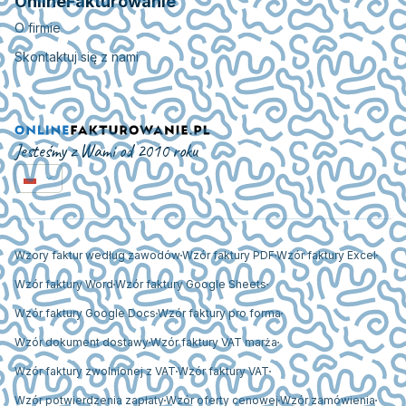
OnlineFakturowanie
O firmie
Skontaktuj się z nami
Jesteśmy z Wami od 2010 roku
Wzory faktur według zawodów
Wzór faktury PDF
Wzór faktury Excel
Wzór faktury Word
Wzór faktury Google Sheets
Wzór faktury Google Docs
Wzór faktury pro forma
Wzór dokument dostawy
Wzór faktury VAT marża
Wzór faktury zwolnionej z VAT
Wzór faktury VAT
Wzór potwierdzenia zapłaty
Wzór oferty cenowej
Wzór zamówienia