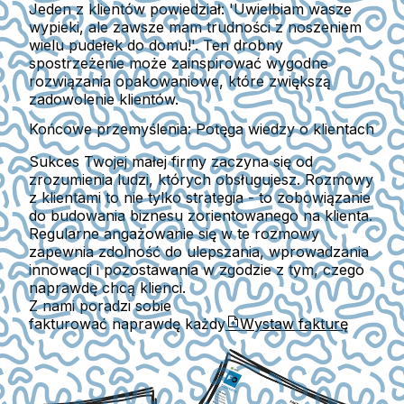
Jeden z klientów powiedział: 'Uwielbiam wasze
wypieki, ale zawsze mam trudności z noszeniem
wielu pudełek do domu!'. Ten drobny
spostrzeżenie może zainspirować wygodne
rozwiązania opakowaniowe, które zwiększą
zadowolenie klientów.
Końcowe przemyślenia: Potęga wiedzy o klientach
Sukces Twojej małej firmy zaczyna się od
zrozumienia ludzi, których obsługujesz. Rozmowy
z klientami to nie tylko strategia - to zobowiązanie
do budowania biznesu zorientowanego na klienta.
Regularne angażowanie się w te rozmowy
zapewnia zdolność do ulepszania, wprowadzania
innowacji i pozostawania w zgodzie z tym, czego
naprawdę chcą klienci.
Z nami poradzi sobie
fakturować naprawdę każdy
Wystaw fakturę