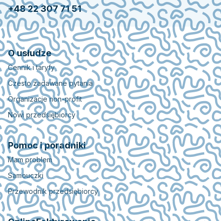
+48 22 307 71 51
O usłudze
Cennik i taryfy
Czesto zadawane pytania
Organizacje non-profit
Nowi przedsiębiorcy
Pomoc i poradniki
Mam problem
Samouczki
Przewodnik przedsiębiorcy