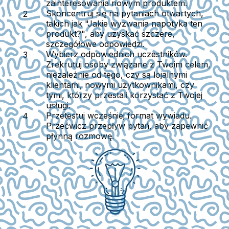
zainteresowania nowym produktem.
Skoncentruj się na pytaniach otwartych
,
takich jak "Jakie wyzwania napotyka ten
produkt?", aby uzyskać szczere,
szczegółowe odpowiedzi.
Wybierz odpowiednich uczestników.
Zrekrutuj osoby związane z Twoim celem,
niezależnie od tego, czy są lojalnymi
klientami, nowymi użytkownikami, czy
tymi, którzy przestali korzystać z Twojej
usługi.
Przetestuj wcześniej format wywiadu.
Przećwicz przepływ pytań, aby zapewnić
płynną rozmowę.