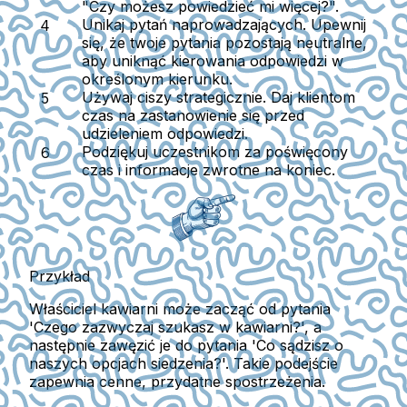
"Czy możesz powiedzieć mi więcej?".
Unikaj pytań naprowadzających.
Upewnij
się, że twoje pytania pozostają neutralne,
aby uniknąć kierowania odpowiedzi w
określonym kierunku.
Używaj ciszy strategicznie.
Daj klientom
czas na zastanowienie się przed
udzieleniem odpowiedzi.
Podziękuj uczestnikom za poświęcony
czas i informacje zwrotne
na koniec.
Przykład
Właściciel kawiarni może zacząć od pytania
'Czego zazwyczaj szukasz w kawiarni?', a
następnie zawęzić je do pytania 'Co sądzisz o
naszych opcjach siedzenia?'. Takie podejście
zapewnia cenne, przydatne spostrzeżenia.