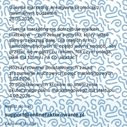
Guerilla marketing: kreatywna promocja z
minimalnym budżetem
26.05.2026
Guerilla marketing nie potrzebuje wielkich
budżetów — potrzebuje pomysłu, który ludzie
sami przekazują dalej. Dla małych firm i
samozatrudnionych to często jedyny sposób, aby
przebić się w gąszczu reklam. Na czym polega,
jakie ma formy i na co uważać?
Rozszyfrowanie podstawowych zasad:
zrozumienie kluczowych pojęć marketingowych
3.03.2026
10 podstawowych kroków do stworzenia
skutecznego planu marketingowego dla startupu
4.02.2026
Napisz do nas
support@onlinefakturowanie.pl
Zadzwoń do nas