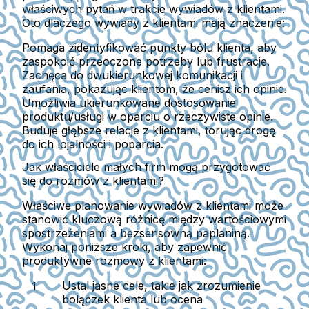
właściwych pytań w trakcie wywiadów z klientami.
Oto dlaczego wywiady z klientami mają znaczenie:
Pomaga zidentyfikować punkty bólu klienta
, aby
zaspokoić przeoczone potrzeby lub frustracje.
Zachęca do dwukierunkowej komunikacji i
zaufania
, pokazując klientom, że cenisz ich opinie.
Umożliwia ukierunkowane dostosowanie
produktu/usługi
w oparciu o rzeczywiste opinie.
Buduje głębsze relacje z klientami
, torując drogę
do ich lojalności i poparcia.
Jak właściciele małych firm mogą przygotować
się do rozmów z klientami?
Właściwe planowanie wywiadów z klientami może
stanowić kluczową różnicę między wartościowymi
spostrzeżeniami a bezsensowną paplaniną.
Wykonaj poniższe kroki, aby zapewnić
produktywne rozmowy z klientami:
Ustal jasne cele
, takie jak zrozumienie
bolączek klienta lub ocena