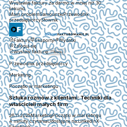
Wystawiaj faktury za darmo w mniej niż 30
sekund.
Mam problem
Samouczki
Przewodnik
przedsiębiorcy
Słownik
Faktury
Eksporty
Wydatki
Zaloguj się
Wystaw fakturę
Menu
Przewodnik przedsiębiorcy
Marketing
Początki w marketingu
Sztuka rozmów z klientami: Techniki dla
właścicieli małych firm
26.11.2025
Marketing
Początki w marketingu
4 minuty czytania
Udostępnij na:
LinkedIn
X
Facebook