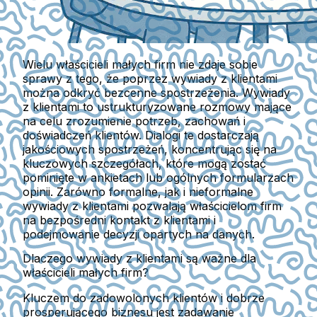
Wielu właścicieli małych firm nie zdaje sobie
sprawy z tego, że poprzez wywiady z klientami
można odkryć bezcenne spostrzeżenia. Wywiady
z klientami to ustrukturyzowane rozmowy mające
na celu zrozumienie potrzeb, zachowań i
doświadczeń klientów. Dialogi te dostarczają
jakościowych spostrzeżeń, koncentrując się na
kluczowych szczegółach, które mogą zostać
pominięte w ankietach lub ogólnych formularzach
opinii. Zarówno formalne, jak i nieformalne
wywiady z klientami pozwalają właścicielom firm
na bezpośredni kontakt z klientami i
podejmowanie decyzji opartych na danych.
Dlaczego wywiady z klientami są ważne dla
właścicieli małych firm?
Kluczem do zadowolonych klientów i dobrze
prosperującego biznesu jest zadawanie