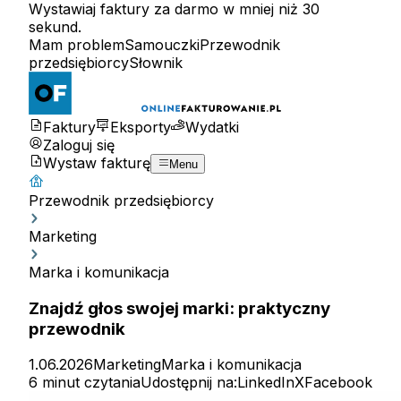
Wystawiaj faktury za darmo w mniej niż 30
sekund.
Mam problem
Samouczki
Przewodnik
przedsiębiorcy
Słownik
Faktury
Eksporty
Wydatki
Zaloguj się
Wystaw fakturę
Menu
Przewodnik przedsiębiorcy
Marketing
Marka i komunikacja
Znajdź głos swojej marki: praktyczny
przewodnik
1.06.2026
Marketing
Marka i komunikacja
6 minut czytania
Udostępnij na:
LinkedIn
X
Facebook