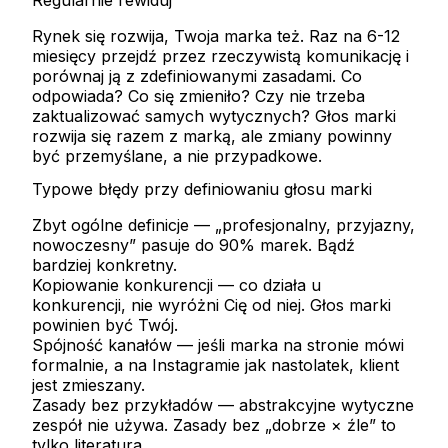
Rynek się rozwija, Twoja marka też. Raz na 6-12
miesięcy przejdź przez rzeczywistą komunikację i
porównaj ją z zdefiniowanymi zasadami. Co
odpowiada? Co się zmieniło? Czy nie trzeba
zaktualizować samych wytycznych? Głos marki
rozwija się razem z marką, ale zmiany powinny
być przemyślane, a nie przypadkowe.
Typowe błędy przy definiowaniu głosu marki
Zbyt ogólne definicje
— „profesjonalny, przyjazny,
nowoczesny” pasuje do 90% marek. Bądź
bardziej konkretny.
Kopiowanie konkurencji
— co działa u
konkurencji, nie wyróżni Cię od niej. Głos marki
powinien być Twój.
Spójność kanałów
— jeśli marka na stronie mówi
formalnie, a na Instagramie jak nastolatek, klient
jest zmieszany.
Zasady bez przykładów
— abstrakcyjne wytyczne
zespół nie używa. Zasady bez „dobrze × źle” to
tylko literatura.