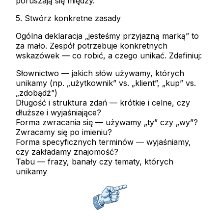
poruszają się między.
5. Stwórz konkretne zasady
Ogólna deklaracja „jesteśmy przyjazną marką” to
za mało. Zespół potrzebuje konkretnych
wskazówek — co robić, a czego unikać. Zdefiniuj:
Słownictwo
— jakich słów używamy, których
unikamy (np. „użytkownik” vs. „klient”, „kup” vs.
„zdobądź”)
Długość i struktura zdań
— krótkie i celne, czy
dłuższe i wyjaśniające?
Forma zwracania się
— używamy „ty” czy „wy”?
Zwracamy się po imieniu?
Forma specyficznych terminów
— wyjaśniamy,
czy zakładamy znajomość?
Tabu
— frazy, banały czy tematy, których
unikamy