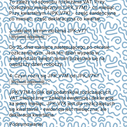
To zależy od sposobu rozliczania VAT. Przy
rozliczeniu miesięcznym (JPK_V7M) - co miesiąc.
Przy kwartalnym (JPK_V7K) - część ewidencyjna
co miesiąc, część deklaracyjna co kwartał.
3. Jaki jest termin złożenia JPK_V7?
Wyświetl odpowiedź
Do 25. dnia miesiąca następującego po okresie
rozliczeniowym. Jeśli ten dzień wypada w
weekend lub święto, termin przesuwa się na
najbliższy dzień roboczy.
4. Czym różni się JPK_V7M od JPK_V7K?
Wyświetl odpowiedź
JPK_V7M to plik dla podatników rozliczających
VAT miesięcznie - zawiera ewidencję i deklarację
za jeden miesiąc. JPK_V7K jest dla rozliczających
się kwartalnie - ewidencja jest miesięczna, ale
deklaracja kwartalna.
Podsumowanie: