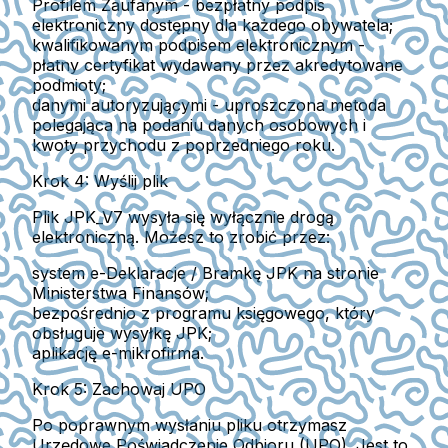
Profilem Zaufanym
- bezpłatny podpis
elektroniczny dostępny dla każdego obywatela;
kwalifikowanym podpisem elektronicznym
-
płatny certyfikat wydawany przez akredytowane
podmioty;
danymi autoryzującymi
- uproszczona metoda
polegająca na podaniu danych osobowych i
kwoty przychodu z poprzedniego roku.
Krok 4: Wyślij plik
Plik JPK_V7 wysyła się wyłącznie drogą
elektroniczną
. Możesz to zrobić przez:
system e-Deklaracje / Bramkę JPK na stronie
Ministerstwa Finansów;
bezpośrednio z programu księgowego
, który
obsługuje wysyłkę JPK;
aplikację e-mikrofirma
.
Krok 5: Zachowaj UPO
Po poprawnym wysłaniu pliku otrzymasz
Urzędowe Poświadczenie Odbioru (UPO).
Jest to