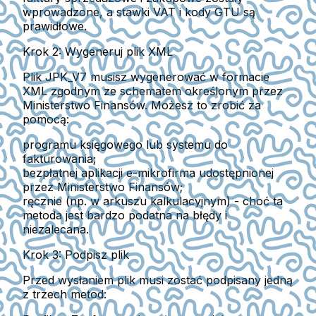
wprowadzone, a stawki VAT i kody GTU są
prawidłowe.
Krok 2: Wygeneruj plik XML
Plik JPK_V7 musisz wygenerować w formacie
XML zgodnym ze schematem określonym przez
Ministerstwo Finansów.
Możesz to zrobić za
pomocą:
programu księgowego
lub systemu do
fakturowania
;
bezpłatnej aplikacji e-mikrofirma
udostępnionej
przez Ministerstwo Finansów;
ręcznie (np. w arkuszu kalkulacyjnym)
- choć ta
metoda jest bardzo podatna na błędy i
niezalecana.
Krok 3: Podpisz plik
Przed wysłaniem plik musi zostać podpisany jedną
z trzech metod: