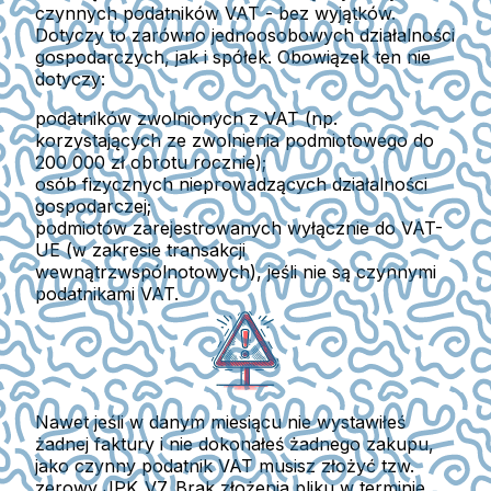
czynnych podatników VAT - bez wyjątków.
Dotyczy to zarówno jednoosobowych działalności
gospodarczych, jak i spółek. Obowiązek ten
nie
dotyczy
:
podatników zwolnionych z VAT
(np.
korzystających ze zwolnienia podmiotowego do
200 000 zł obrotu rocznie);
osób fizycznych nieprowadzących działalności
gospodarczej;
podmiotów zarejestrowanych wyłącznie do VAT-
UE
(w zakresie transakcji
wewnątrzwspólnotowych), jeśli nie są czynnymi
podatnikami VAT.
Nawet jeśli w danym miesiącu nie wystawiłeś
żadnej faktury i nie dokonałeś żadnego zakupu
,
jako czynny podatnik VAT musisz złożyć tzw.
zerowy JPK_V7. Brak złożenia pliku w terminie