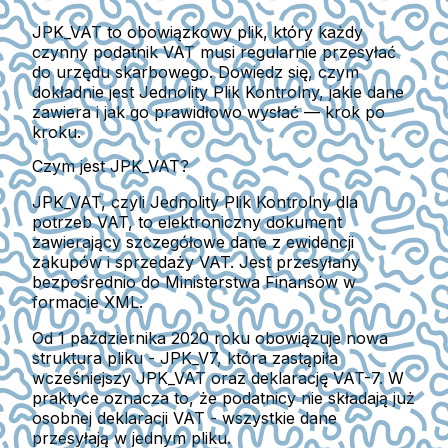
JPK_VAT to obowiązkowy plik, który każdy
czynny podatnik VAT musi regularnie przesyłać
do urzędu skarbowego. Dowiedz się, czym
dokładnie jest Jednolity Plik Kontrolny, jakie dane
zawiera i jak go prawidłowo wysłać — krok po
kroku.
Czym jest JPK_VAT?
JPK_VAT, czyli Jednolity Plik Kontrolny dla
potrzeb VAT, to elektroniczny dokument
zawierający szczegółowe dane z ewidencji
zakupów i sprzedaży VAT.
Jest przesyłany
bezpośrednio do Ministerstwa Finansów w
formacie XML.
Od 1 października 2020 roku obowiązuje nowa
struktura pliku - JPK_V7, która zastąpiła
wcześniejszy JPK_VAT oraz deklarację VAT-7. W
praktyce oznacza to, że podatnicy nie składają już
osobnej deklaracji VAT -
wszystkie dane
przesyłają w jednym pliku.