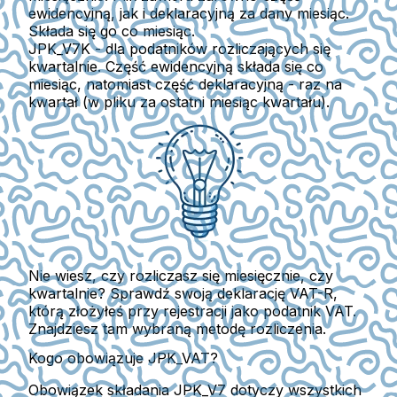
ewidencyjną, jak i deklaracyjną za dany miesiąc.
Składa się go co miesiąc.
JPK_V7K
- dla podatników rozliczających się
kwartalnie. Część ewidencyjną składa się co
miesiąc, natomiast część deklaracyjną - raz na
kwartał (w pliku za ostatni miesiąc kwartału).
Nie wiesz, czy rozliczasz się miesięcznie, czy
kwartalnie?
Sprawdź swoją deklarację VAT-R,
którą złożyłeś przy rejestracji jako podatnik VAT.
Znajdziesz tam wybraną metodę rozliczenia.
Kogo obowiązuje JPK_VAT?
Obowiązek składania JPK_V7 dotyczy wszystkich