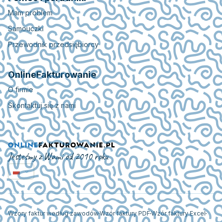
Mam problem
Samouczki
Przewodnik przedsiębiorcy
OnlineFakturowanie
O firmie
Skontaktuj się z nami
Jesteśmy z Wami od 2010 roku
Wzory faktur według zawodów
Wzór faktury PDF
Wzór faktury Excel