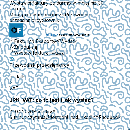
Wystawiaj faktury za darmo w mniej niż 30
sekund.
Mam problem
Samouczki
Przewodnik
przedsiębiorcy
Słownik
Faktury
Eksporty
Wydatki
Zaloguj się
Wystaw fakturę
Menu
Przewodnik przedsiębiorcy
Podatki
VAT
JPK_VAT: co to jest i jak wysłać?
21.04.2026
Podatki
VAT
6 minut czytania
Udostępnij na:
LinkedIn
X
Facebook