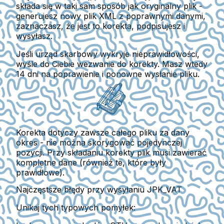
składa się w taki sam sposób jak oryginalny plik -
generujesz nowy plik XML z poprawnymi danymi,
zaznaczasz, że jest to korekta, podpisujesz i
wysyłasz.
Jeśli urząd skarbowy wykryje nieprawidłowości,
wyśle do Ciebie wezwanie do korekty.
Masz wtedy
14 dni na poprawienie i ponowne wysłanie pliku.
Korekta dotyczy zawsze całego pliku za dany
okres - nie można skorygować pojedynczej
pozycji.
Przy składaniu korekty plik musi zawierać
kompletne dane
(również te, które były
prawidłowe).
Najczęstsze błędy przy wysyłaniu JPK_VAT
Unikaj tych typowych pomyłek: