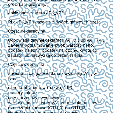
grozi karą grzywny.
Jakie dane zawiera JPK_V7?
Plik JPK_V7 składa się z dwóch głównych części:
Część deklaracyjna
Odpowiada dawnej deklaracji VAT-7
(lub VAT-7K).
Zawiera podsumowanie kwot: wartość netto,
podatek należny, podatek naliczony, kwotę do
zapłaty lub nadwyżkę do przeniesienia.
Część ewidencyjna
Zawiera szczegółowe dane z ewidencji VAT, w
tym:
dane kontrahentów
(nazwa, NIP);
numery faktur
;
daty sprzedaży i wystawienia
;
wartości netto i kwoty VAT w podziale na stawki
;
oznaczenia kodowe
(GTU_01 do GTU_13)
identyfikujące typ towaru lub usługi;