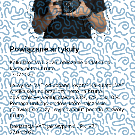
Powiązane artykuły
Kalkulator VAT 2026: obliczanie podatku od
kwoty netto i brutto
17.07.2026
Ile wynosi VAT od podanej kwoty? Kalkulator VAT
w kilka sekund przeliczy netto na brutto i
odwrotnie — według stawek 23%, 8%, 5% i 0%.
Pomaga uniknąć błędów, które najczęściej
pojawiają się przy „wyjmowaniu" podatku z kwoty
brutto.
Deklaracja VAT: jak wypełnić JPK_V7?
27.04.2026