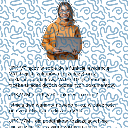
JPK_V7 łączy w sobie dwie funkcje: ewidencję
VAT
(rejestr zakupów i sprzedaży) oraz
deklarację podatkową VAT-7. Dzięki temu nie
trzeba składać dwóch oddzielnych dokumentów.
JPK_V7M a JPK_V7K - jaka jest różnica?
Istnieją dwa warianty nowego pliku, w zależności
od częstotliwości rozliczania VAT:
JPK_V7M
- dla podatników rozliczających się
miesięcznie. Plik zawiera zarówno część