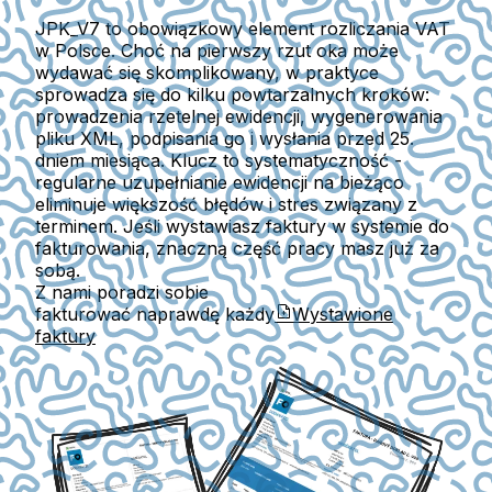
JPK_V7 to obowiązkowy element rozliczania VAT
w Polsce. Choć na pierwszy rzut oka może
wydawać się skomplikowany, w praktyce
sprowadza się do kilku powtarzalnych kroków:
prowadzenia rzetelnej ewidencji, wygenerowania
pliku XML, podpisania go i wysłania przed 25.
dniem miesiąca. Klucz to systematyczność -
regularne uzupełnianie ewidencji na bieżąco
eliminuje większość błędów i stres związany z
terminem. Jeśli wystawiasz faktury w systemie do
fakturowania, znaczną część pracy masz już za
sobą.
Z nami poradzi sobie
fakturować naprawdę każdy
Wystawione
faktury