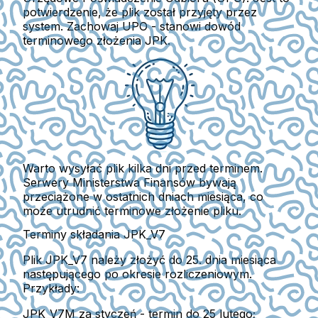
potwierdzenie, że plik został przyjęty przez
system. Zachowaj UPO - stanowi dowód
terminowego złożenia JPK.
Warto wysyłać plik kilka dni przed terminem.
Serwery Ministerstwa Finansów bywają
przeciążone w ostatnich dniach miesiąca, co
może utrudnić terminowe złożenie pliku.
Terminy składania JPK_V7
Plik JPK_V7 należy złożyć do
25. dnia miesiąca
następującego po okresie rozliczeniowym.
Przykłady:
JPK_V7M za styczeń
- termin do 25 lutego;