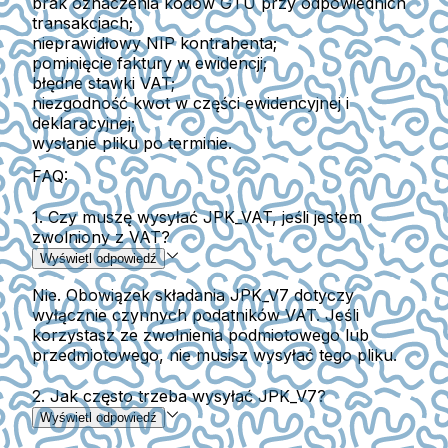
brak oznaczenia kodów
GTU przy odpowiednich
transakcjach;
nieprawidłowy NIP kontrahenta
;
pominięcie faktury w ewidencji
;
błędne stawki VAT;
niezgodność kwot w części ewidencyjnej i
deklaracyjnej;
wysłanie pliku po terminie.
FAQ:
1. Czy muszę wysyłać JPK_VAT, jeśli jestem
zwolniony z VAT?
Wyświetl odpowiedź
Nie. Obowiązek składania JPK_V7 dotyczy
wyłącznie czynnych podatników VAT. Jeśli
korzystasz ze zwolnienia podmiotowego lub
przedmiotowego, nie musisz wysyłać tego pliku.
2. Jak często trzeba wysyłać JPK_V7?
Wyświetl odpowiedź