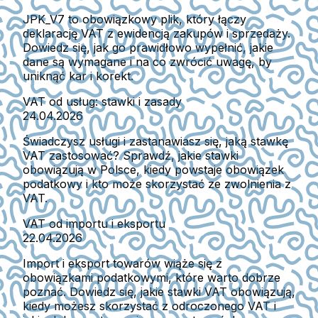
JPK_V7 to obowiązkowy plik, który łączy
deklarację VAT z ewidencją zakupów i sprzedaży.
Dowiedz się, jak go prawidłowo wypełnić, jakie
dane są wymagane i na co zwrócić uwagę, by
uniknąć kar i korekt.
VAT od usług: stawki i zasady
24.04.2026
Świadczysz usługi i zastanawiasz się, jaką stawkę
VAT zastosować? Sprawdź, jakie stawki
obowiązują w Polsce, kiedy powstaje obowiązek
podatkowy i kto może skorzystać ze zwolnienia z
VAT.
VAT od importu i eksportu
22.04.2026
Import i eksport towarów wiąże się z
obowiązkami podatkowymi, które warto dobrze
poznać. Dowiedz się, jakie stawki VAT obowiązują,
kiedy możesz skorzystać z odroczonego VAT i