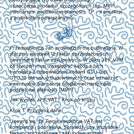
oznaczenia procedur szczególnych
(np. MPP -
mechanizm podzielonej płatności, TP - transakcje
z podmiotami powiązanymi).
Przedsiębiorca Jan prowadzi firmę budowlaną. W
styczniu wystawił 12 faktur sprzedażowych i
otrzymał 8 faktur zakupowych. W pliku JPK_V7M
za styczeń musi uwzględnić każdą z tych
transakcji z odpowiednimi kodami GTU (np.
GTU_10 dla usług budowlanych) oraz oznaczyć
ewentualne transakcje objęte mechanizmem
podzielonej płatności (MPP).
Jak wysłać JPK_VAT? Krok po kroku
Krok 1: Przygotuj dane
Upewnij się, że Twoja ewidencja VAT jest
kompletna i poprawna.
Sprawdź, czy wszystkie
faktury sprzedażowe i zakupowe zostały