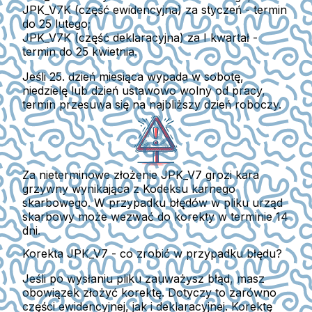
JPK_V7K (część ewidencyjna) za styczeń
- termin
do 25 lutego;
JPK_V7K (część deklaracyjna) za I kwartał
-
termin do 25 kwietnia.
Jeśli 25. dzień miesiąca wypada w sobotę,
niedzielę lub dzień ustawowo wolny od pracy
,
termin przesuwa się na najbliższy dzień roboczy.
Za nieterminowe złożenie JPK_V7 grozi kara
grzywny wynikająca z Kodeksu karnego
skarbowego. W przypadku błędów w pliku urząd
skarbowy może wezwać do korekty w terminie 14
dni.
Korekta JPK_V7 - co zrobić w przypadku błędu?
Jeśli po wysłaniu pliku zauważysz błąd, masz
obowiązek złożyć korektę.
Dotyczy to zarówno
części ewidencyjnej, jak i deklaracyjnej. Korektę