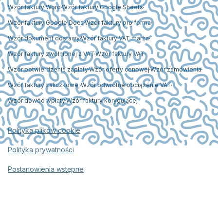
Wzór faktury Word
Wzór faktury Google Sheets
Wzór faktury Google Docs
Wzór faktury pro forma
Wzór dokument dostawy
Wzór faktury VAT marża
Wzór faktury zwolnionej z VAT
Wzór faktury VAT
Wzór potwierdzenia zapłaty
Wzór oferty cenowej
Wzór zamówienia
Wzór faktury zaliczkowej
Wzór odwrotne obciążenie VAT
Wzór dowód wpłaty
Wzór faktury korygującej
Polityka plików cookie
Polityka prywatności
Postanowienia wstępne