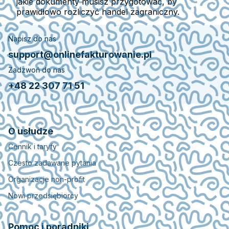
jakie dokumenty musisz przygotować, by
prawidłowo rozliczyć handel zagraniczny.
Napisz do nas
support@onlinefakturowanie.pl
Zadzwoń do nas
+48 22 307 71 51
O usłudze
Cennik i taryfy
Czesto zadawane pytania
Organizacje non-profit
Nowi przedsiębiorcy
Pomoc i poradniki