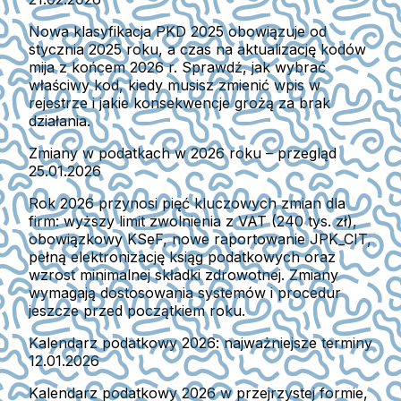
Nowa klasyfikacja PKD 2025 obowiązuje od
stycznia 2025 roku, a czas na aktualizację kodów
mija z końcem 2026 r. Sprawdź, jak wybrać
właściwy kod, kiedy musisz zmienić wpis w
rejestrze i jakie konsekwencje grożą za brak
działania.
Zmiany w podatkach w 2026 roku – przegląd
25.01.2026
Rok 2026 przynosi pięć kluczowych zmian dla
firm: wyższy limit zwolnienia z VAT (240 tys. zł),
obowiązkowy KSeF, nowe raportowanie JPK_CIT,
pełną elektronizację ksiąg podatkowych oraz
wzrost minimalnej składki zdrowotnej. Zmiany
wymagają dostosowania systemów i procedur
jeszcze przed początkiem roku.
Kalendarz podatkowy 2026: najważniejsze terminy
12.01.2026
Kalendarz podatkowy 2026 w przejrzystej formie,