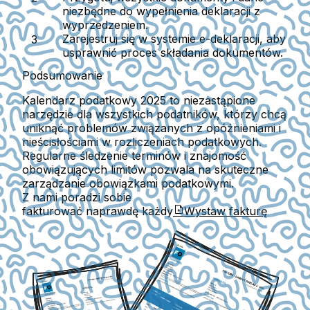
niezbędne do wypełnienia deklaracji z
wyprzedzeniem.
Zarejestruj się w systemie e-deklaracji, aby
usprawnić proces składania dokumentów.
Podsumowanie
Kalendarz podatkowy 2025 to niezastąpione
narzędzie dla wszystkich podatników, którzy chcą
uniknąć problemów związanych z opóźnieniami i
nieścisłościami w rozliczeniach podatkowych.
Regularne śledzenie terminów i znajomość
obowiązujących limitów pozwala na skuteczne
zarządzanie obowiązkami podatkowymi.
Z nami poradzi sobie
fakturować naprawdę każdy
Wystaw fakturę