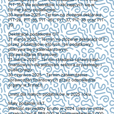
PIT-16A dla podatników rozliczających się w
formie karty podatkowej.
30 kwietnia 2025
– Termin na złożenie deklaracji
PIT-28, PIT-36, PIT-36L, PIT-37, PIT-38 oraz PIT-
39.
Deklaracje podatkowe CIT
31 marca 2025
– Termin na złożenie deklaracji CIT
przez podatników, których rok podatkowy
pokrywa się z kalendarzowym.
Sprawozdania finansowe
31 marca 2025
– Termin składania sprawozdań
finansowych dla jednostek sektora prywatnego i
publicznego.
30 czerwca 2025
– Termin zatwierdzenia
sprawozdań finansowych przez odpowiednie
organy w firmach.
Limity dla małych podatników w 2025 roku
Mały podatnik VAT
Wartość sprzedaży brutto w 2024 roku nie może
przekroczyć 8 569 000 zł (odpowiadającej 2 000