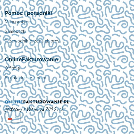
Pomoc i poradniki
Mam problem
Samouczki
Przewodnik przedsiębiorcy
OnlineFakturowanie
O firmie
Skontaktuj się z nami
Jesteśmy z Wami od 2010 roku