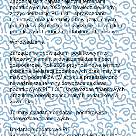
Zapoznaj się z najważniejszymi terminami
podatkowymi na 2025 rok. Dowiedz się, kiedy
złożyć deklaracje PIT i CIT, sprawozdania
finansowe oraz jakie limity obowiązują małych
podatników. Skuteczne zarządzanie obowiązkami
podatkowymi to klucz do stabilności finansowej.
Wprowadzenie
Zarządzanie obowiązkami podatkowymi to
kluczowy element prowadzenia działalności
gospodarczej. Rok 2025 przynosi nowe terminy
składania deklaracji podatkowych oraz limity dla
małych podatników. W artykule przedstawiono
najważniejsze terminy dotyczące deklaracji
podatkowych PIT i CIT, sprawozdań finansowych
oraz limity obowiązujące małych podatników w
2025 roku.
Terminy składania deklaracji podatkowych i
sprawozdań finansowych
Deklaracje podatkowe PIT
28 lutego 2025
– Termin składania PIT-16 oraz