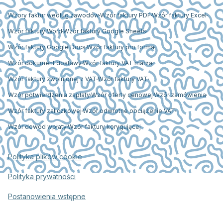
Wzory faktur według zawodów
Wzór faktury PDF
Wzór faktury Excel
Wzór faktury Word
Wzór faktury Google Sheets
Wzór faktury Google Docs
Wzór faktury pro forma
Wzór dokument dostawy
Wzór faktury VAT marża
Wzór faktury zwolnionej z VAT
Wzór faktury VAT
Wzór potwierdzenia zapłaty
Wzór oferty cenowej
Wzór zamówienia
Wzór faktury zaliczkowej
Wzór odwrotne obciążenie VAT
Wzór dowód wpłaty
Wzór faktury korygującej
Polityka plików cookie
Polityka prywatności
Postanowienia wstępne