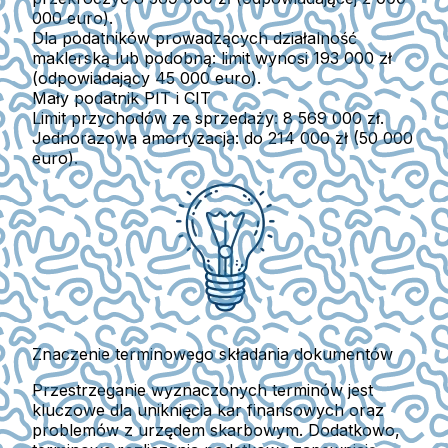
000 euro).
Dla podatników prowadzących działalność
maklerską lub podobną: limit wynosi 193 000 zł
(odpowiadający 45 000 euro).
Mały podatnik PIT i CIT
Limit przychodów ze sprzedaży: 8 569 000 zł.
Jednorazowa amortyzacja: do 214 000 zł (50 000
euro).
Znaczenie terminowego składania dokumentów
Przestrzeganie wyznaczonych terminów jest
kluczowe dla uniknięcia kar finansowych oraz
problemów z urzędem skarbowym. Dodatkowo,