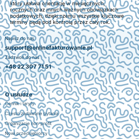
który ułatwia orientację w miesięcznych,
rocznych oraz innych ważnych obowiązkach
podatkowych, dzięki czemu wszystkie kluczowe
terminy będą pod kontrolą przez cały rok.
Napisz do nas
support@onlinefakturowanie.pl
Zadzwoń do nas
+48 22 307 71 51
O usłudze
Cennik i taryfy
Czesto zadawane pytania
Organizacje non-profit
Nowi przedsiębiorcy