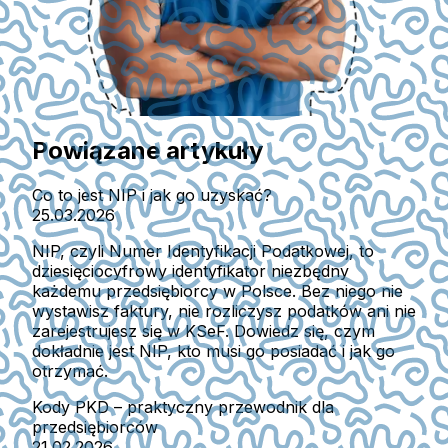
Powiązane artykuły
Co to jest NIP i jak go uzyskać?
25.03.2026
NIP, czyli Numer Identyfikacji Podatkowej, to
dziesięciocyfrowy identyfikator niezbędny
każdemu przedsiębiorcy w Polsce. Bez niego nie
wystawisz faktury, nie rozliczysz podatków ani nie
zarejestrujesz się w KSeF. Dowiedz się, czym
dokładnie jest NIP, kto musi go posiadać i jak go
otrzymać.
Kody PKD – praktyczny przewodnik dla
przedsiębiorców
21.02.2026