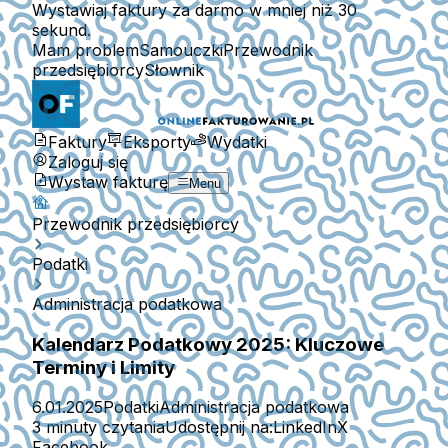
Wystawiaj faktury za darmo w mniej niż 30
sekund.
Mam problem
Samouczki
Przewodnik
przedsiębiorcy
Słownik
Faktury
Eksporty
Wydatki
Zaloguj się
Wystaw fakturę
Menu
Przewodnik przedsiębiorcy
Podatki
Administracja podatkowa
Kalendarz Podatkowy 2025: Kluczowe
Terminy i Limity
6.01.2025
Podatki
Administracja podatkowa
3 minuty czytania
Udostępnij na:
LinkedIn
X
Facebook