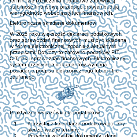
terminowe rozliczenia podatkowe zapewniają
stabilność finansową przedsiębiorstwa i budują
wiarygodność wobec instytucji finansowych.
Elektroniczne składanie dokumentów
W 2025 roku większość deklaracji podatkowych
oraz sprawozdań finansowych musi być składana
w formie elektronicznej, zgodnie z aktualnymi
przepisami.
Dotyczy to zarówno podatków PIT,
CIT, jak i sprawozdań finansowych. Elektroniczny
system przesyłania dokumentów wymaga
posiadania podpisu elektronicznego lub profilu
zaufanego.
Praktyczne wskazówki dla podatników
Korzystaj z kalendarza podatkowego, aby
śledzić ważne terminy.
Przygotuj wszystkie dokumenty i dane