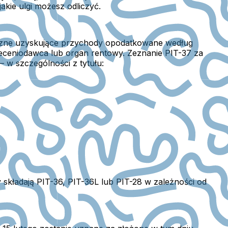
akie ulgi możesz odliczyć.
izyczne uzyskujące przychody opodatkowane według
zleceniodawca lub organ rentowy.
Zeznanie PIT-37 za
 w szczególności z tytułu:
y składają PIT-36, PIT-36L lub PIT-28 w zależności od