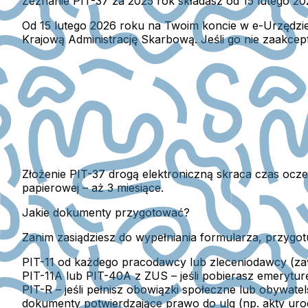
Zeznanie PIT-37 za 2025 rok składasz od 15 lutego 20
Od 15 lutego 2026 roku na Twoim koncie w e-Urzędz
Krajową Administrację Skarbową. Jeśli go nie zaakcept
Złożenie PIT-37 drogą elektroniczną skraca czas ocze
papierowej – aż 3 miesiące.
Jakie dokumenty przygotować?
Zanim zasiądziesz do wypełniania formularza, przygotu
PIT-11
od każdego pracodawcy lub zleceniodawcy (zaw
PIT-11A lub PIT-40A z ZUS
– jeśli pobierasz emeryturę
PIT-R
– jeśli pełnisz obowiązki społeczne lub obywatel
dokumenty potwierdzające prawo do ulg (np. akty urod