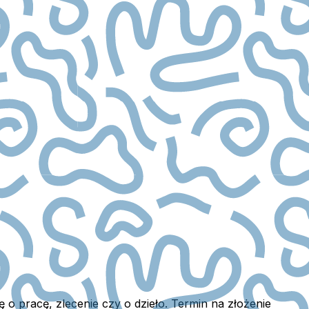
o pracę, zlecenie czy o dzieło. Termin na złożenie