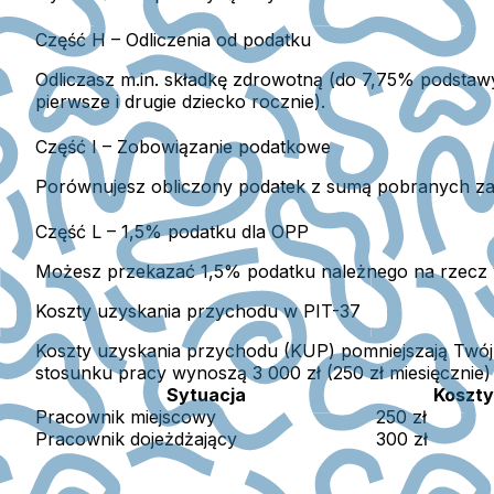
Część H – Odliczenia od podatku
Odliczasz m.in. składkę zdrowotną (do 7,75% podstaw
pierwsze i drugie dziecko rocznie).
Część I – Zobowiązanie podatkowe
Porównujesz obliczony podatek z sumą pobranych zal
Część L – 1,5% podatku dla OPP
Możesz przekazać 1,5% podatku należnego na rzecz w
Koszty uzyskania przychodu w PIT-37
Koszty uzyskania przychodu (KUP) pomniejszają Twój
stosunku pracy wynoszą 3 000 zł (250 zł miesięcznie)
Sytuacja
Koszty
Pracownik miejscowy
250 zł
Pracownik dojeżdżający
300 zł