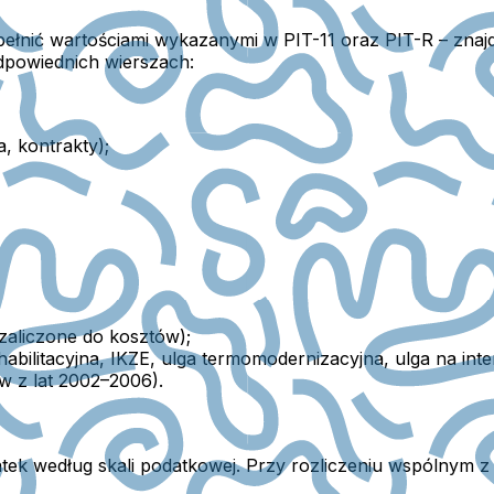
pełnić wartościami wykazanymi w PIT-11 oraz PIT-R – znaj
dpowiednich wierszach:
, kontrakty);
 zaliczone do kosztów);
abilitacyjna, IKZE, ulga termomodernizacyjna, ulga na inte
w z lat 2002–2006).
tek według skali podatkowej.
Przy rozliczeniu wspólnym z