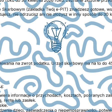
26 roku do 30 kwietnia 2026 roku.
Zeznanie złożone przed 
ie Skarbowym
(zakładka Twój e-PIT) znajdziesz gotowe, w
ujesz, nie odrzucisz ani nie złożysz w inny sposób do 30 
kiwania na zwrot podatku.
Urząd skarbowy ma na to do 45 d
j:
iera informacje o przychodach, kosztach, pobranych zalic
, rentę lub zasiłek.
skie.
zenia dzieci, zaświadczenia o niepełnosprawności, potwie