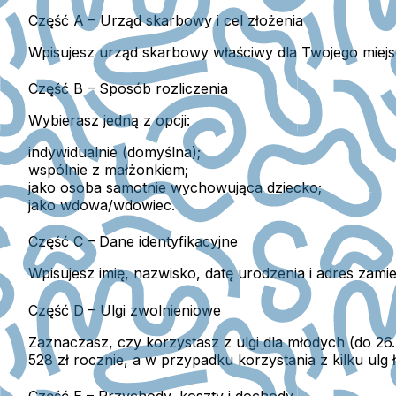
Część A – Urząd skarbowy i cel złożenia
Wpisujesz urząd skarbowy właściwy dla Twojego miejs
Część B – Sposób rozliczenia
Wybierasz jedną z opcji:
indywidualnie
(domyślna);
wspólnie z małżonkiem
;
jako osoba samotnie wychowująca dziecko
;
jako wdowa/wdowiec.
Część C – Dane identyfikacyjne
Wpisujesz imię, nazwisko, datę urodzenia i adres zami
Część D – Ulgi zwolnieniowe
Zaznaczasz, czy korzystasz z ulgi dla młodych (do 26. 
528 zł rocznie, a w przypadku korzystania z kilku ul
Część E – Przychody, koszty i dochody