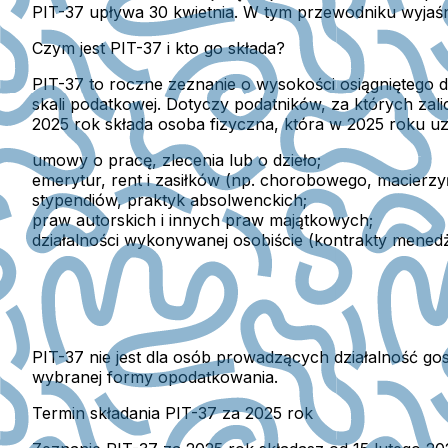
PIT-37 upływa 30 kwietnia. W tym przewodniku wyjaśnia
Czym jest PIT-37 i kto go składa?
PIT-37 to roczne zeznanie o wysokości osiągniętego 
skali podatkowej. Dotyczy podatników, za których zal
2025 rok składa osoba fizyczna, która w 2025 roku u
umowy o pracę, zlecenia lub o dzieło
;
emerytur, rent i zasiłków
(np. chorobowego, macierzyń
stypendiów, praktyk absolwenckich
;
praw autorskich i innych praw majątkowych;
działalności wykonywanej osobiście
(kontrakty menedż
PIT-37 nie jest dla osób prowadzących działalność g
wybranej formy opodatkowania.
Termin składania PIT-37 za 2025 rok