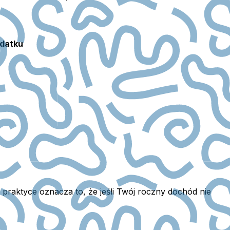
datku
praktyce oznacza to, że jeśli Twój roczny dochód nie