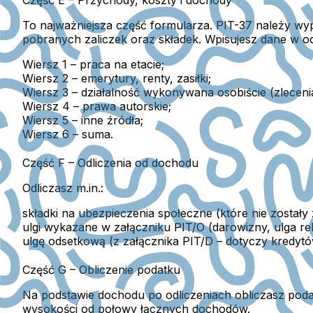
To najważniejsza część formularza. PIT-37 należy wy
pobranych zaliczek oraz składek.
Wpisujesz dane w o
Wiersz 1
– praca na etacie;
Wiersz 2
– emerytury, renty, zasiłki;
Wiersz 3
– działalność wykonywana osobiście (zlecenia
Wiersz 4
– prawa autorskie;
Wiersz 5
– inne źródła;
Wiersz 6
– suma.
Część F – Odliczenia od dochodu
Odliczasz m.in.:
składki na ubezpieczenia społeczne
(które nie zostały
ulgi wykazane w załączniku PIT/O
(darowizny, ulga reh
ulgę odsetkową
(z załącznika PIT/D – dotyczy kredytó
Część G – Obliczenie podatku
Na podstawie dochodu po odliczeniach obliczasz poda
wysokości od połowy łącznych dochodów.