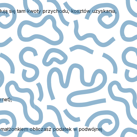
dują się tam kwoty przychodu, kosztów uzyskania,
rnet);
 małżonkiem obliczasz podatek w podwójnej