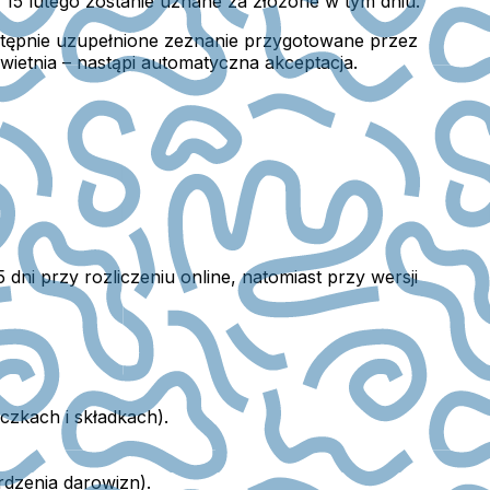
15 lutego zostanie uznane za złożone w tym dniu.
stępnie uzupełnione zeznanie przygotowane przez
kwietnia – nastąpi automatyczna akceptacja.
ni przy rozliczeniu online, natomiast przy wersji
zkach i składkach).
rdzenia darowizn).