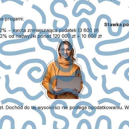
ma progami:
Stawka po
12%
− kwota zmniejszająca podatek (3 600 zł)
32%
od nadwyżki ponad 120 000 zł + 10 800 zł
ł. Dochód do tej wysokości nie podlega opodatkowaniu.
W 