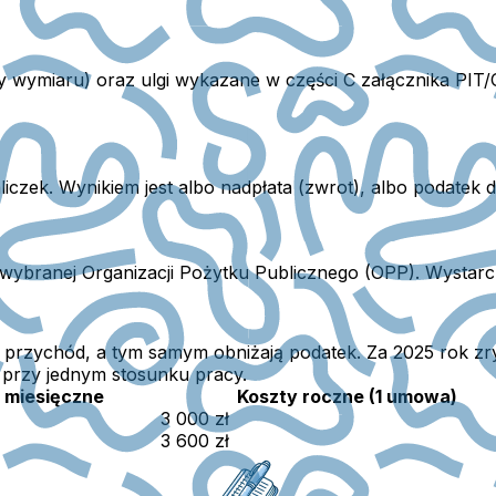
y wymiaru) oraz ulgi wykazane w części C załącznika PIT
iczek.
Wynikiem jest albo nadpłata (zwrot), albo podatek d
ybranej Organizacji Pożytku Publicznego (OPP).
Wystarcz
 przychód, a tym samym obniżają podatek.
Za 2025 rok z
 przy jednym stosunku pracy.
 miesięczne
Koszty roczne (1 umowa)
3 000 zł
3 600 zł