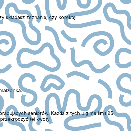
y składasz zeznanie, czy korektę.
 małżonka.
a pracujących seniorów.
Każda z tych ulg ma limit 85
przekroczyć tej kwoty.