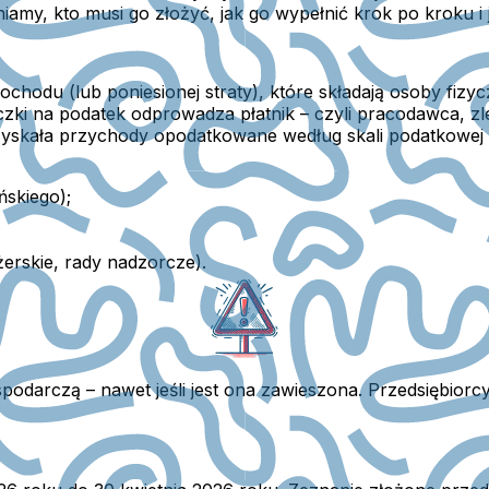
my, kto musi go złożyć, jak go wypełnić krok po kroku i j
dochodu (lub poniesionej straty), które składają osoby f
iczki na podatek odprowadza płatnik – czyli pracodawca, 
zyskała przychody opodatkowane według skali podatkowej –
skiego);
erskie, rady nadzorcze).
ospodarczą
– nawet jeśli jest ona zawieszona. Przedsiębiorc