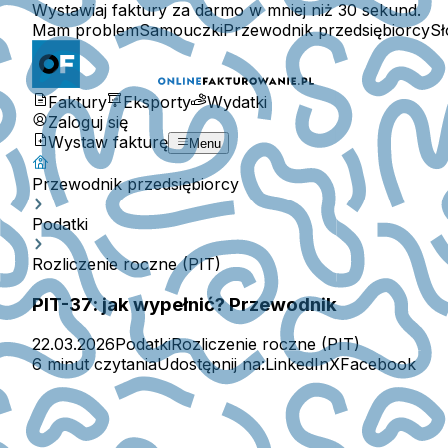
Wystawiaj faktury za darmo w mniej niż 30 sekund.
Mam problem
Samouczki
Przewodnik przedsiębiorcy
Sł
Faktury
Eksporty
Wydatki
Zaloguj się
Wystaw fakturę
Menu
Przewodnik przedsiębiorcy
Podatki
Rozliczenie roczne (PIT)
PIT-37: jak wypełnić? Przewodnik
22.03.2026
Podatki
Rozliczenie roczne (PIT)
6 minut czytania
Udostępnij na:
LinkedIn
X
Facebook