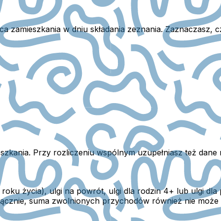
ca zamieszkania w dniu składania zeznania.
Zaznaczasz, cz
eszkania.
Przy rozliczeniu wspólnym uzupełniasz też dane
roku życia), ulgi na powrót, ulgi dla rodzin 4+ lub ulgi dl
g łącznie, suma zwolnionych przychodów również nie może 