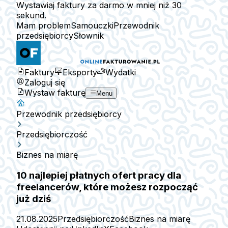
Wystawiaj faktury za darmo w mniej niż 30
sekund.
Mam problem
Samouczki
Przewodnik
przedsiębiorcy
Słownik
Faktury
Eksporty
Wydatki
Zaloguj się
Wystaw fakturę
Menu
Przewodnik przedsiębiorcy
Przedsiębiorczość
Biznes na miarę
10 najlepiej płatnych ofert pracy dla
freelancerów, które możesz rozpocząć
już dziś
21.08.2025
Przedsiębiorczość
Biznes na miarę