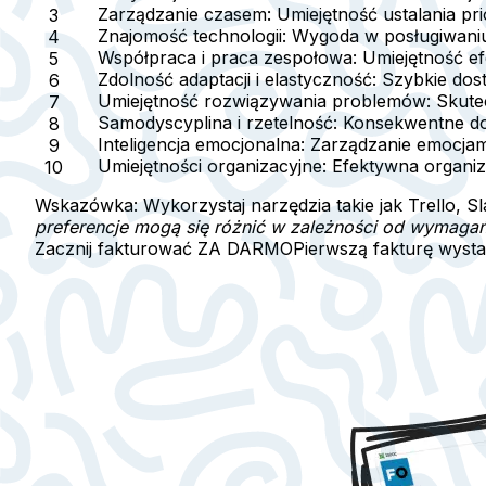
Zarządzanie czasem
: Umiejętność ustalania p
Znajomość technologii
: Wygoda w posługiwaniu
Współpraca i praca zespołowa
: Umiejętność e
Zdolność adaptacji i elastyczność
: Szybkie dos
Umiejętność rozwiązywania problemów
: Skute
Samodyscyplina i rzetelność
: Konsekwentne dos
Inteligencja emocjonalna
: Zarządzanie emocjam
Umiejętności organizacyjne
: Efektywna organi
Wskazówka:
Wykorzystaj narzędzia takie jak Trello, 
preferencje mogą się różnić w zależności od wymaga
Zacznij fakturować ZA DARMO
Pierwszą fakturę wyst