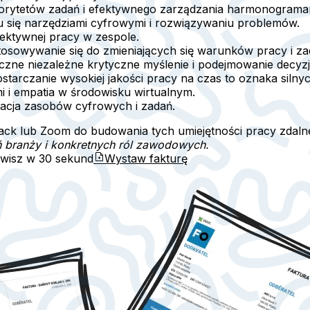
riorytetów zadań i efektywnego zarządzania harmonograma
 się narzędziami cyfrowymi i rozwiązywaniu problemów.
fektywnej pracy w zespole.
tosowywanie się do zmieniających się warunków pracy i za
czne niezależne krytyczne myślenie i podejmowanie decyzji
tarczanie wysokiej jakości pracy na czas to oznaka silnyc
i i empatia w środowisku wirtualnym.
zacja zasobów cyfrowych i zadań.
Slack lub Zoom do budowania tych umiejętności pracy zdaln
ń branży i konkretnych ról zawodowych.
awisz w
30 sekund
Wystaw fakturę