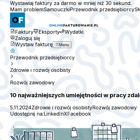
Wystawiaj faktury za darmo w mniej niż 30 sekund.
Mam problem
Samouczki
Przewodnik przedsiębiorcy
Sł
Faktury
Eksporty
Wydatki
Zaloguj się
Wystaw fakturę
Menu
Przewodnik przedsiębiorcy
Zdrowie i rozwój osobisty
Rozwój zawodowy
10 najważniejszych umiejętności w pracy zd
5.11.2024
Zdrowie i rozwój osobisty
Rozwój zawodowy
Udostępnij na:
LinkedIn
X
Facebook