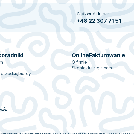
Zadzwoń do nas
+48 22 307 71 51
poradniki
OnlineFakturowanie
em
O firmie
Skontaktuj się z nami
 przedsiębiorcy
roku