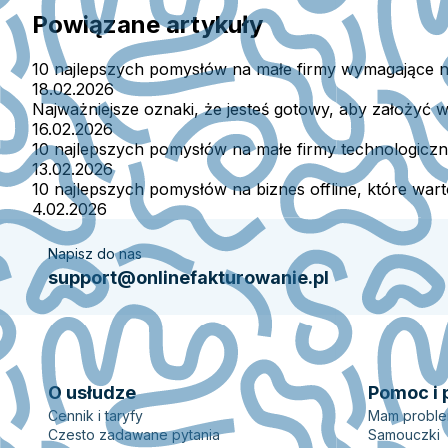
Powiązane artykuły
10 najlepszych pomysłów na małe firmy wymagające n
18.02.2026
Najważniejsze oznaki, że jesteś gotowy, aby założyć 
16.02.2026
10 najlepszych pomysłów na małe firmy technologiczn
13.02.2026
10 najlepszych pomysłów na biznes offline, które wa
4.02.2026
Napisz do nas
support@onlinefakturowanie.pl
O usłudze
Pomoc i 
Cennik i taryfy
Mam probl
Czesto zadawane pytania
Samouczki