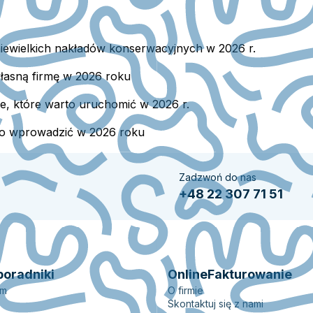
iewielkich nakładów konserwacyjnych w 2026 r.
własną firmę w 2026 roku
e, które warto uruchomić w 2026 r.
rto wprowadzić w 2026 roku
Zadzwoń do nas
+48 22 307 71 51
poradniki
OnlineFakturowanie
em
O firmie
Skontaktuj się z nami