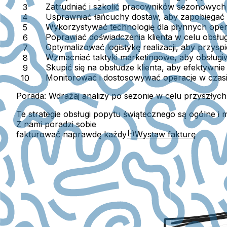
Zatrudniać i szkolić pracowników sezonowych
Usprawniać łańcuchy dostaw
, aby zapobiegać
Wykorzystywać technologię
dla płynnych oper
Poprawiać doświadczenia klienta
w celu obsług
Optymalizować logistykę realizacji
, aby przysp
Wzmacniać taktyki marketingowe
, aby obsług
Skupić się na obsłudze klienta
, aby efektywnie
Monitorować i dostosowywać
operacje w czasi
Porada:
Wdrażaj analizy po sezonie w celu przyszłych
Te strategie obsługi popytu świątecznego są ogólne
Z nami poradzi sobie
fakturować naprawdę każdy
Wystaw fakturę