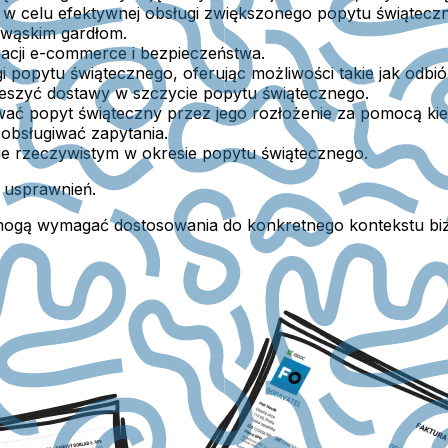
w celu efektywnej obsługi zwiększonego popytu świątecz
 wąskim gardłom.
acji e-commerce i bezpieczeństwa.
i popytu świątecznego, oferując możliwości takie jak odbiór
ieszyć dostawy w szczycie popytu świątecznego.
iwać popyt świąteczny przez jego rozłożenie za pomocą ki
 obsługiwać zapytania.
e rzeczywistym w okresie popytu świątecznego.
 usprawnień.
 i mogą wymagać dostosowania do konkretnego kontekstu b