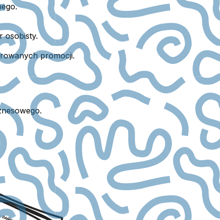
nego.
 osobisty.
erowanych promocji.
iznesowego.