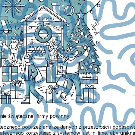
ie świąteczne, firmy powinny:
tecznego poprzez analizę danych z przeszłości i dopasow
ątecznego korzystając z systemów just-in-time, aby unikn