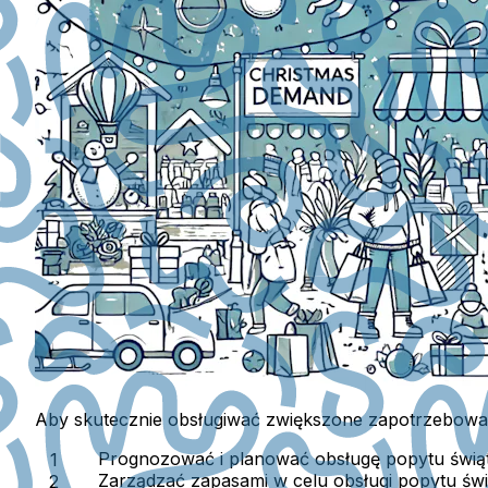
Aby skutecznie obsługiwać zwiększone zapotrzebowan
Prognozować i planować
obsługę popytu świą
Zarządzać zapasami
w celu obsługi popytu świ