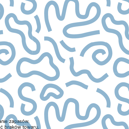
anie zapasów.
ąć braków towaru.