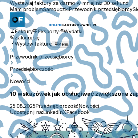
Wystawiaj faktury za darmo w mniej niż 30 sekund.
Mam problem
Samouczki
Przewodnik przedsiębiorcy
Sł
Faktury
Eksporty
Wydatki
Zaloguj się
Wystaw fakturę
Menu
Przewodnik przedsiębiorcy
Przedsiębiorczość
Nowości
10 wskazówek jak obsługiwać zwiększone za
25.08.2025
Przedsiębiorczość
Nowości
Udostępnij na:
LinkedIn
X
Facebook