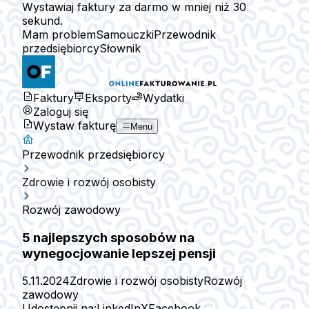
Wystawiaj faktury za darmo w mniej niż 30
sekund.
Mam problem
Samouczki
Przewodnik
przedsiębiorcy
Słownik
Faktury
Eksporty
Wydatki
Zaloguj się
Wystaw fakturę
Menu
Przewodnik przedsiębiorcy
Zdrowie i rozwój osobisty
Rozwój zawodowy
5 najlepszych sposobów na
wynegocjowanie lepszej pensji
5.11.2024
Zdrowie i rozwój osobisty
Rozwój
zawodowy
Udostępnij na:
LinkedIn
X
Facebook