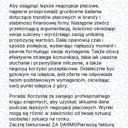
Aby osiągnąć lepsze negocjacje płacowe,
najpierw
przeprowadź gruntowne badania
dotyczące trendów płacowych w branży i
stabilności finansowej firmy. Następnie
stwórz
przekonującą argumentację
, ilościowo określając
swoje sukcesy i wyróżniając swoją unikalną
propozycję wartości. Dalej
opanowuj czas i
sposób podejścia
, wybierając najlepszy moment i
pewnie formułując swoje wymagania. Także
stosuj
efektywne strategie komunikacji
, takie jak uważne
słuchanie i przemyślane milczenie, a także
negocjuj korzyści pozapłacowe. Ostatecznie
być
gotowym na odejście
, jeśli oferta nie odpowiada
twoim podstawowym wymaganiom, określając
swój punkt odejścia z góry.
Porada:
Korzystaj ze swojego profesjonalnego
kręgu znajomych, aby uzyskać aktualne dane
podczas lepszych negocjacji płacowych. Wyniki
mogą się różnić w zależności od twojej sytuacji
osobistej i sytuacji na rynku.
Zacznij fakturować ZA DARMO
Pierwszą fakturę