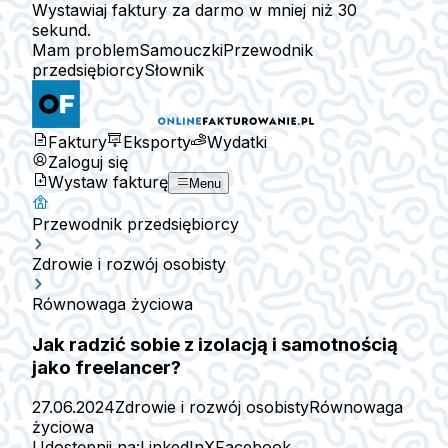
Wystawiaj faktury za darmo w mniej niż 30
sekund.
Mam problem
Samouczki
Przewodnik
przedsiębiorcy
Słownik
Faktury
Eksporty
Wydatki
Zaloguj się
Wystaw fakturę
Menu
Przewodnik przedsiębiorcy
Zdrowie i rozwój osobisty
Równowaga życiowa
Jak radzić sobie z izolacją i samotnością
jako freelancer?
27.06.2024
Zdrowie i rozwój osobisty
Równowaga
życiowa
Udostępnij na:
LinkedIn
X
Facebook