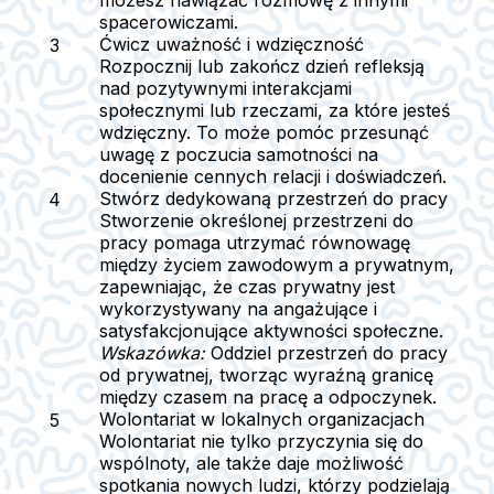
możesz nawiązać rozmowę z innymi
spacerowiczami.
Ćwicz uważność i wdzięczność
Rozpocznij lub zakończ dzień refleksją
nad pozytywnymi interakcjami
społecznymi lub rzeczami, za które jesteś
wdzięczny. To może pomóc przesunąć
uwagę z poczucia samotności na
docenienie cennych relacji i doświadczeń.
Stwórz dedykowaną przestrzeń do pracy
Stworzenie określonej przestrzeni do
pracy pomaga utrzymać równowagę
między życiem zawodowym a prywatnym,
zapewniając, że czas prywatny jest
wykorzystywany na angażujące i
satysfakcjonujące aktywności społeczne.
Wskazówka:
Oddziel przestrzeń do pracy
od prywatnej, tworząc wyraźną granicę
między czasem na pracę a odpoczynek.
Wolontariat w lokalnych organizacjach
Wolontariat nie tylko przyczynia się do
wspólnoty, ale także daje możliwość
spotkania nowych ludzi, którzy podzielają