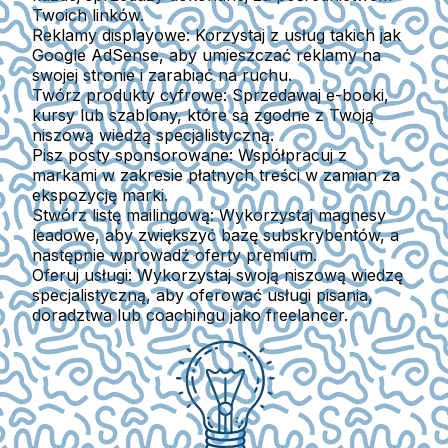
Twoich linków.
Reklamy displayowe
: Korzystaj z usług takich jak
Google AdSense, aby umieszczać reklamy na
swojej stronie i zarabiać na ruchu.
Twórz produkty cyfrowe
: Sprzedawaj e-booki,
kursy lub szablony, które są zgodne z Twoją
niszową wiedzą specjalistyczną.
Pisz posty sponsorowane
: Współpracuj z
markami w zakresie płatnych treści w zamian za
ekspozycję marki.
Stwórz listę mailingową
: Wykorzystaj magnesy
leadowe, aby zwiększyć bazę subskrybentów, a
następnie wprowadź oferty premium.
Oferuj usługi
: Wykorzystaj swoją niszową wiedzę
specjalistyczną, aby oferować usługi pisania,
doradztwa lub coachingu jako freelancer.