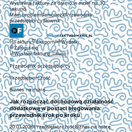
Wystawiaj faktury za darmo w mniej niż 30
sekund.
Mam problem
Samouczki
Przewodnik
przedsiębiorcy
Słownik
Faktury
Eksporty
Wydatki
Zaloguj się
Wystaw fakturę
Menu
Przewodnik przedsiębiorcy
Przedsiębiorczość
Biznes na miarę
Jak rozpocząć dochodową działalność
dodatkową w postaci blogowania:
przewodnik krok po kroku
20.01.2026
Przedsiębiorczość
Biznes na miarę