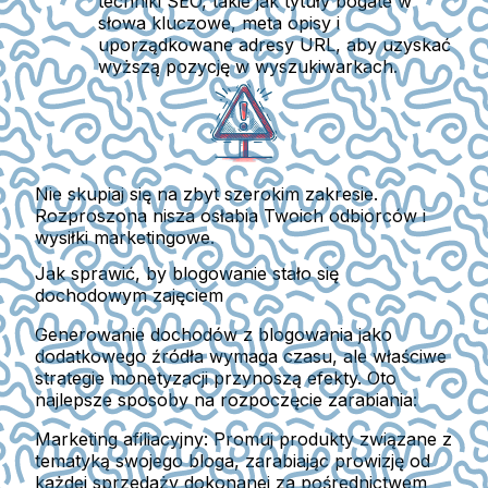
techniki SEO, takie jak tytuły bogate w
słowa kluczowe, meta opisy i
uporządkowane adresy URL, aby uzyskać
wyższą pozycję w wyszukiwarkach.
Nie skupiaj się na zbyt szerokim zakresie.
Rozproszona nisza osłabia Twoich odbiorców i
wysiłki marketingowe.
Jak sprawić, by blogowanie stało się
dochodowym zajęciem
Generowanie dochodów z blogowania jako
dodatkowego źródła wymaga czasu, ale właściwe
strategie monetyzacji przynoszą efekty. Oto
najlepsze sposoby na rozpoczęcie zarabiania:
Marketing afiliacyjny
: Promuj produkty związane z
tematyką swojego bloga, zarabiając prowizję od
każdej sprzedaży dokonanej za pośrednictwem