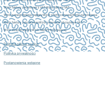
Wzór faktury zwolnionej z VAT
Wzór faktury VAT
Wzór potwierdzenia zapłaty
Wzór oferty cenowej
Wzór zamówienia
Wzór faktury zaliczkowej
Wzór odwrotne obciążenie VAT
Wzór dowód wpłaty
Wzór faktury korygującej
Polityka plików cookie
Polityka prywatności
Postanowienia wstępne