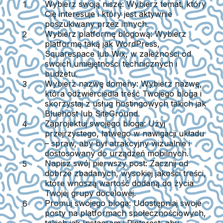
Wybierz swoją niszę
: Wybierz temat, który
Cię interesuje i który jest aktywnie
poszukiwany przez innych.
Wybierz platformę blogową
: Wybierz
platformę taką jak WordPress,
Squarespace lub Wix, w zależności od
swoich umiejętności technicznych i
budżetu.
Wybierz nazwę domeny
: Wybierz nazwę,
która odzwierciedla treść Twojego bloga i
skorzystaj z usług hostingowych takich jak
Bluehost lub SiteGround.
Zaprojektuj swojego bloga
: Użyj
przejrzystego, łatwego w nawigacji układu
– spraw, aby był atrakcyjny wizualnie i
dostosowany do urządzeń mobilnych.
Napisz swój pierwszy post
: Zacznij od
dobrze zbadanych, wysokiej jakości treści,
które wnoszą wartość dodaną do życia
Twojej grupy docelowej.
Promuj swojego bloga
: Udostępniaj swoje
posty na platformach społecznościowych,
takich jak Instagram i Pinterest, aby