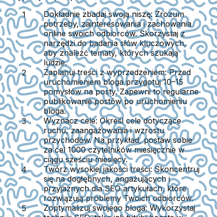
Dokładnie zbadaj swoją niszę
: Zrozum
potrzeby, zainteresowania i zachowania
online swoich odbiorców. Skorzystaj z
narzędzi do badania słów kluczowych,
aby znaleźć tematy, których szukają
ludzie.
Zaplanuj treści z wyprzedzeniem
: Przed
uruchomieniem bloga przygotuj 10–15
pomysłów na posty. Zapewni to regularne
publikowanie postów po uruchomieniu
bloga.
Wyznacz cele
: Określ cele dotyczące
ruchu, zaangażowania i wzrostu
przychodów. Na przykład, postaw sobie
za cel 1000 czytelników miesięcznie w
ciągu sześciu miesięcy.
Twórz wysokiej jakości treści
: Skoncentruj
się na dogłębnych, angażujących i
przyjaznych dla SEO artykułach, które
rozwiązują problemy Twoich odbiorców.
Zoptymalizuj swojego bloga
: Wykorzystaj