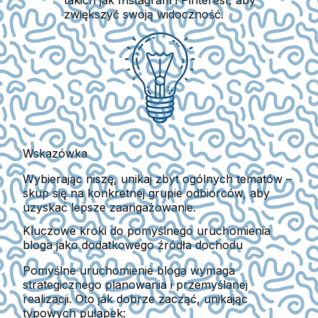
zwiększyć swoją widoczność.
Wskazówka
Wybierając niszę, unikaj zbyt ogólnych tematów –
skup się na konkretnej grupie odbiorców, aby
uzyskać lepsze zaangażowanie.
Kluczowe kroki do pomyślnego uruchomienia
bloga jako dodatkowego źródła dochodu
Pomyślne uruchomienie bloga wymaga
strategicznego planowania i przemyślanej
realizacji. Oto jak dobrze zacząć, unikając
typowych pułapek: