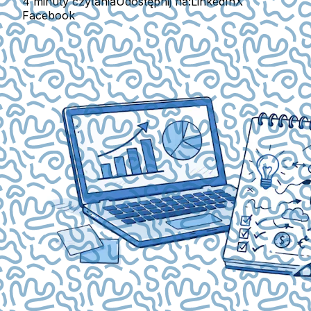
4 minuty czytania
Udostępnij na:
LinkedIn
X
Facebook