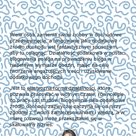
Wiele osób zamienia swoje hobby w dochodowe
przedsięwzięcia, a blogowanie jako dodatkowe
źródło dochodu jest fantastycznym sposobem,
aby to osiągnąć. Działalność dodatkowa w postaci
blogowania polega na prowadzeniu bloga w
niepełnym wymiarze godzin, mając na celu
tworzenie angażujących treści i uzyskiwanie
dodatkowego dochodu.
Jest to
elastyczna forma działalności
, która
pozwala pracować w wolnym czasie, równolegle
do pracy lub studiów. Blogowanie jako dodatkowe
źródło dochodu zazwyczaj zaczyna się od niszy
zgodnej z Twoimi zainteresowaniami i wiedzą, a w
miarę rozwoju może przekształcić się w
skalowalny biznes.