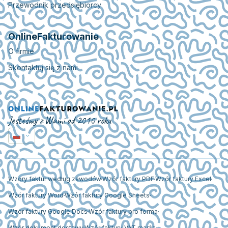
Przewodnik przedsiębiorcy
OnlineFakturowanie
O firmie
Skontaktuj się z nami
Jesteśmy z Wami od 2010 roku
Wzory faktur według zawodów
Wzór faktury PDF
Wzór faktury Excel
Wzór faktury Word
Wzór faktury Google Sheets
Wzór faktury Google Docs
Wzór faktury pro forma
Wzór dokument dostawy
Wzór faktury VAT marża