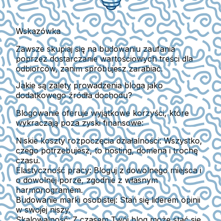
Wskazówka
Zawsze skupiaj się na budowaniu zaufania
poprzez dostarczanie wartościowych treści dla
odbiorców, zanim spróbujesz zarabiać.
Jakie są zalety prowadzenia bloga jako
dodatkowego źródła dochodu?
Blogowanie oferuje wyjątkowe korzyści, które
wykraczają poza zyski finansowe:
Niskie koszty rozpoczęcia działalności
: Wszystko,
czego potrzebujesz, to hosting, domena i trochę
czasu.
Elastyczność pracy
: Bloguj z dowolnego miejsca i
o dowolnej porze, zgodnie z własnym
harmonogramem.
Budowanie marki osobistej
: Stań się liderem opinii
w swojej niszy.
Skalowalność
: Z czasem Twój blog może stać się