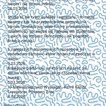
biznes i nie stracić indeksu
28.03.2026
Studia to nie tylko wykłady i egzaminy – to także
idealny czas na przetestowanie pomysłu na
biznes. Dowiedz się, jakie formy prowadzenia
działalności sprawdzą się najlepiej dla studentów,
z jakich ulg możesz skorzystać i jak pogodzić
firmę z nauką.
5 najlepszych anonimowych sposobów na
dodatkowy zarobek, które możesz rozpocząć w
domu
9.03.2026
Najlepsze platformy, na których możesz za
darmo oferować swoje usługi i rozwijać swoją
markę
6.03.2026
10 Najważniejszych Wymagań, Które Każdy
Freelancer Powinien Znać
4.03.2026
Napisz do nas