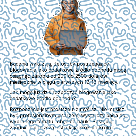
Badania wykazują, że osoby postrzegające
blogowanie jako dodatkowe źródło dochodu mogą
osiągnąć zarobki od 200 do 2500 dolarów
miesięcznie w ciągu pierwszych 12-18 miesięcy.
Jak mogę już dziś rozpocząć blogowanie jako
dodatkowe źródło dochodu?
Rozpoczęcie jest prostsze niż myślisz. Nie musisz
być profesjonalnym pisarzem; wystarczy pasja do
wybranego tematu i chęć do nauki. Postępuj
zgodnie z poniższą instrukcją krok po kroku: