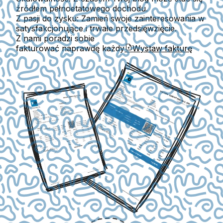
źródłem pełnoetatowego dochodu.
Z pasji do zysku
: Zamień swoje zainteresowania w
satysfakcjonujące i trwałe przedsięwzięcie.
Z nami poradzi sobie
fakturować naprawdę każdy
Wystaw fakturę