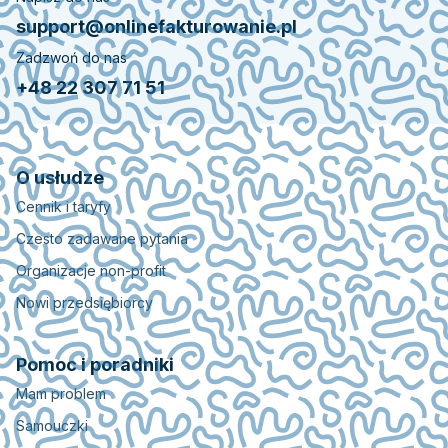
support@onlinefakturowanie.pl
Zadzwoń do nas
+48 22 307 71 51
O usłudze
Cennik i taryfy
Czesto zadawane pytania
Organizacje non-profit
Nowi przedsiębiorcy
Pomoc i poradniki
Mam problem
Samouczki