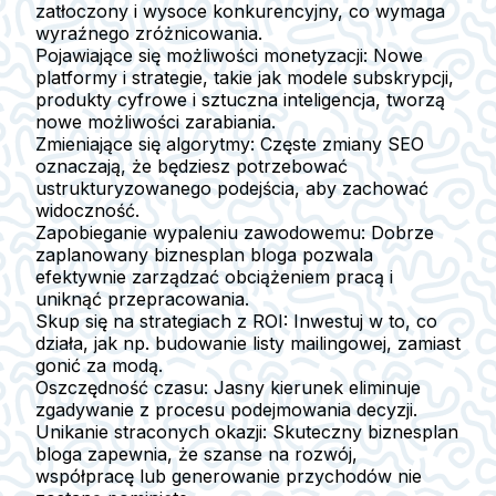
zatłoczony i wysoce konkurencyjny, co wymaga
wyraźnego zróżnicowania.
Pojawiające się możliwości monetyzacji:
Nowe
platformy i strategie, takie jak modele subskrypcji,
produkty cyfrowe i sztuczna inteligencja, tworzą
nowe możliwości zarabiania.
Zmieniające się algorytmy:
Częste zmiany SEO
oznaczają, że będziesz potrzebować
ustrukturyzowanego podejścia, aby zachować
widoczność.
Zapobieganie wypaleniu zawodowemu:
Dobrze
zaplanowany biznesplan bloga pozwala
efektywnie zarządzać obciążeniem pracą i
uniknąć przepracowania.
Skup się na strategiach z ROI:
Inwestuj w to, co
działa, jak np. budowanie listy mailingowej, zamiast
gonić za modą.
Oszczędność czasu:
Jasny kierunek eliminuje
zgadywanie z procesu podejmowania decyzji.
Unikanie straconych okazji:
Skuteczny biznesplan
bloga zapewnia, że szanse na rozwój,
współpracę lub generowanie przychodów nie