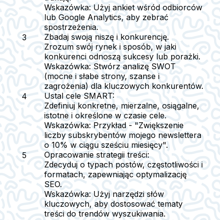
Wskazówka: Użyj ankiet wśród odbiorców
lub Google Analytics, aby zebrać
spostrzeżenia.
Zbadaj swoją niszę i konkurencję.
Zrozum swój rynek i sposób, w jaki
konkurenci odnoszą sukcesy lub porażki.
Wskazówka: Stwórz analizę SWOT
(mocne i słabe strony, szanse i
zagrożenia) dla kluczowych konkurentów.
Ustal cele SMART:
Zdefiniuj konkretne, mierzalne, osiągalne,
istotne i określone w czasie cele.
Wskazówka: Przykład - "Zwiększenie
liczby subskrybentów mojego newslettera
o 10% w ciągu sześciu miesięcy".
Opracowanie strategii treści:
Zdecyduj o typach postów, częstotliwości i
formatach, zapewniając optymalizację
SEO.
Wskazówka: Użyj narzędzi słów
kluczowych, aby dostosować tematy
treści do trendów wyszukiwania.