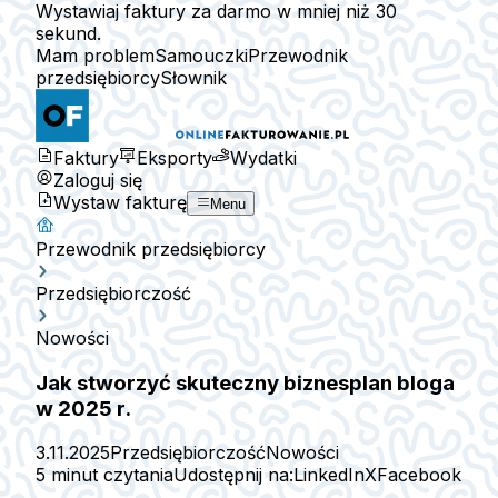
Wystawiaj faktury za darmo w mniej niż 30
sekund.
Mam problem
Samouczki
Przewodnik
przedsiębiorcy
Słownik
Faktury
Eksporty
Wydatki
Zaloguj się
Wystaw fakturę
Menu
Przewodnik przedsiębiorcy
Przedsiębiorczość
Nowości
Jak stworzyć skuteczny biznesplan bloga
w 2025 r.
3.11.2025
Przedsiębiorczość
Nowości
5 minut czytania
Udostępnij na:
LinkedIn
X
Facebook