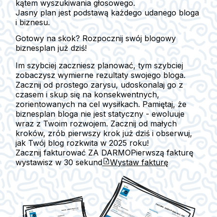
kątem wyszukiwania głosowego.
Jasny plan jest podstawą każdego udanego bloga
i biznesu.
Gotowy na skok? Rozpocznij swój blogowy
biznesplan już dziś!
Im szybciej zaczniesz planować, tym szybciej
zobaczysz wymierne rezultaty swojego bloga.
Zacznij od prostego zarysu, udoskonalaj go z
czasem i skup się na konsekwentnych,
zorientowanych na cel wysiłkach. Pamiętaj, że
biznesplan bloga nie jest statyczny - ewoluuje
wraz z Twoim rozwojem. Zacznij od małych
kroków, zrób pierwszy krok już dziś i obserwuj,
jak Twój blog rozkwita w 2025 roku!
Zacznij fakturować ZA DARMO
Pierwszą fakturę
wystawisz w
30 sekund
Wystaw fakturę