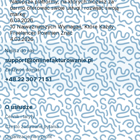
Najlepsze platformy, na których możesz za
darmo oferować swoje usługi i rozwijać swoją
markę
6.03.2026
10 Najważniejszych Wymagań, Które Każdy
Freelancer Powinien Znać
4.03.2026
Napisz do nas
support@onlinefakturowanie.pl
Zadzwoń do nas
+48 22 307 71 51
O usłudze
Cennik i taryfy
Czesto zadawane pytania
Organizacje non-profit