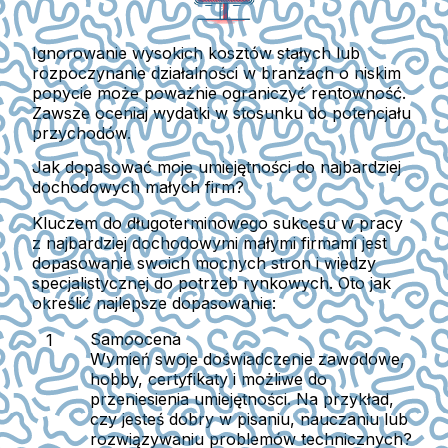
Ignorowanie wysokich kosztów stałych lub
rozpoczynanie działalności w branżach o niskim
popycie może poważnie ograniczyć rentowność.
Zawsze oceniaj wydatki w stosunku do potencjału
przychodów.
Jak dopasować moje umiejętności do najbardziej
dochodowych małych firm?
Kluczem do długoterminowego sukcesu w pracy
z najbardziej dochodowymi małymi firmami jest
dopasowanie swoich mocnych stron i wiedzy
specjalistycznej do potrzeb rynkowych. Oto jak
określić najlepsze dopasowanie:
Samoocena
Wymień swoje doświadczenie zawodowe,
hobby, certyfikaty i możliwe do
przeniesienia umiejętności. Na przykład,
czy jesteś dobry w pisaniu, nauczaniu lub
rozwiązywaniu problemów technicznych?