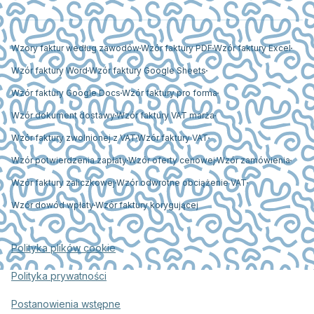
Wzory faktur według zawodów
Wzór faktury PDF
Wzór faktury Excel
Wzór faktury Word
Wzór faktury Google Sheets
Wzór faktury Google Docs
Wzór faktury pro forma
Wzór dokument dostawy
Wzór faktury VAT marża
Wzór faktury zwolnionej z VAT
Wzór faktury VAT
Wzór potwierdzenia zapłaty
Wzór oferty cenowej
Wzór zamówienia
Wzór faktury zaliczkowej
Wzór odwrotne obciążenie VAT
Wzór dowód wpłaty
Wzór faktury korygującej
Polityka plików cookie
Polityka prywatności
Postanowienia wstępne