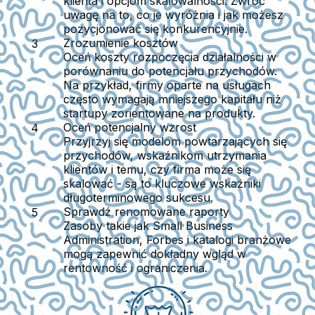
klienta i opcjom skalowalności. Zwróć
uwagę na to, co je wyróżnia i jak możesz
pozycjonować się konkurencyjnie.
Zrozumienie kosztów
Oceń koszty rozpoczęcia działalności w
porównaniu do potencjału przychodów.
Na przykład, firmy oparte na usługach
często wymagają mniejszego kapitału niż
startupy zorientowane na produkty.
Oceń potencjalny wzrost
Przyjrzyj się modelom powtarzających się
przychodów, wskaźnikom utrzymania
klientów i temu, czy firma może się
skalować - są to kluczowe wskaźniki
długoterminowego sukcesu.
Sprawdź renomowane raporty
Zasoby takie jak Small Business
Administration, Forbes i katalogi branżowe
mogą zapewnić dokładny wgląd w
rentowność i ograniczenia.