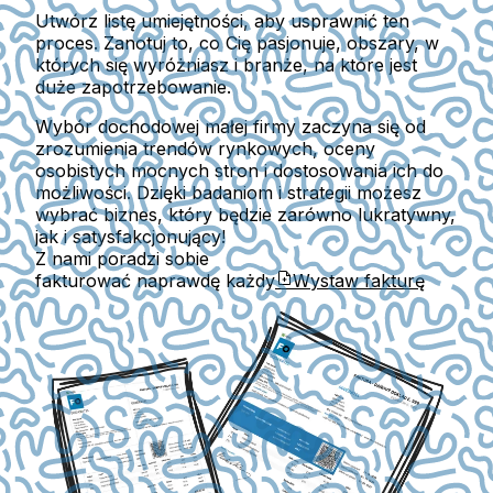
Utwórz listę umiejętności, aby usprawnić ten
proces. Zanotuj to, co Cię pasjonuje, obszary, w
których się wyróżniasz i branże, na które jest
duże zapotrzebowanie.
Wybór dochodowej małej firmy zaczyna się od
zrozumienia trendów rynkowych, oceny
osobistych mocnych stron i dostosowania ich do
możliwości. Dzięki badaniom i strategii możesz
wybrać biznes, który będzie zarówno lukratywny,
jak i satysfakcjonujący!
Z nami poradzi sobie
fakturować naprawdę każdy
Wystaw fakturę