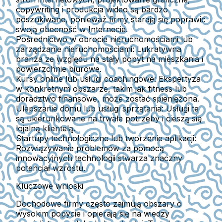
copywriting i produkcja wideo są bardzo
poszukiwane, ponieważ firmy starają się poprawić
swoją obecność w Internecie.
Pośrednictwo w obrocie nieruchomościami lub
zarządzanie nieruchomościami:
Lukratywna
branża ze względu na stały popyt na mieszkania i
powierzchnie biurowe.
Kursy online lub usługi coachingowe:
Ekspertyza
w konkretnym obszarze, takim jak fitness lub
doradztwo finansowe, może zostać spieniężona.
Ulepszanie domu lub usługi sprzątania:
Usługi te
są ukierunkowane na trwałe potrzeby i cieszą się
lojalną klientelą.
Startupy technologiczne lub tworzenie aplikacji:
Rozwiązywanie problemów za pomocą
innowacyjnych technologii stwarza znaczny
potencjał wzrostu.
Kluczowe wnioski
Dochodowe firmy często zajmują obszary o
wysokim popycie i opierają się na wiedzy