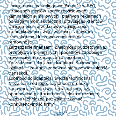
Umiejętności marketingowe:
Biegłość w SEO,
strategiach mediów społecznościowych,
kampaniach e-mailowych i płatnych reklamach
pomaga firmom skuteczniej przyciągać klientów.
Umiejętności sprzedażowe:
Umiejętność
komunikowania swojej wartości i zamykania
transakcji ma kluczowe znaczenie dla
rentowności.
Zarządzanie finansami:
Znajomość budżetowania,
przepływów pieniężnych i podatków zapobiega
niewłaściwemu zarządzaniu zasobami.
Zarządzanie relacjami z klientami:
Budowanie
lojalności i zaufania zapewnia stałą powtarzalność
transakcji.
Zdolność do adaptacji i wiedza techniczna:
Niezależnie od tego, czy chodzi o naukę
kodowania w celu tworzenia aplikacji, czy
opanowanie platform handlu elektronicznego,
wiedza techniczna pozwala utrzymać
konkurencyjność firmy.