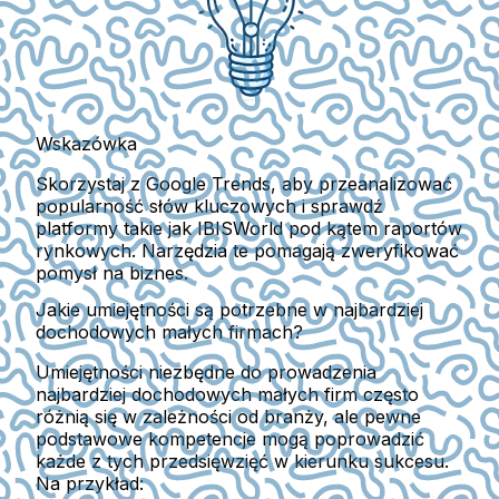
Wskazówka
Skorzystaj z Google Trends, aby przeanalizować
popularność słów kluczowych i sprawdź
platformy takie jak IBISWorld pod kątem raportów
rynkowych. Narzędzia te pomagają zweryfikować
pomysł na biznes.
Jakie umiejętności są potrzebne w najbardziej
dochodowych małych firmach?
Umiejętności niezbędne do prowadzenia
najbardziej dochodowych małych firm często
różnią się w zależności od branży, ale pewne
podstawowe kompetencje mogą poprowadzić
każde z tych przedsięwzięć w kierunku sukcesu.
Na przykład: