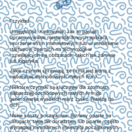
Przykład
Umiejętność: Kodowanie. Jak to pasuje:
Opracowywanie niestandardowych aplikacji,
tworzenie stron internetowych lub uruchamianie
startupów opartych na technologii w
rozwijających się obszarach, takich jak zdrowie
lub logistyka.
Jakie czynniki sprawiają, że firma jest jedną z
najbardziej dochodowych małych firm?
Niektóre czynniki są kluczowe dla zdolności
najbardziej dochodowych małych firm do
generowania wysokich marż zysku. Należą do
nich:
Niskie koszty początkowe:
Biznesy oparte na
usługach, takie jak doradztwo lub pisanie, często
wymagają minimalnych inwestycji początkowych.