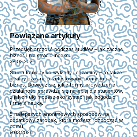
Powiązane artykuły
Przedsiębiorczość podczas studiów – jak zacząć
biznes i nie stracić indeksu
28.03.2026
Studia to nie tylko wykłady i egzaminy – to także
idealny czas na przetestowanie pomysłu na
biznes. Dowiedz się, jakie formy prowadzenia
działalności sprawdzą się najlepiej dla studentów,
z jakich ulg możesz skorzystać i jak pogodzić
firmę z nauką.
5 najlepszych anonimowych sposobów na
dodatkowy zarobek, które możesz rozpocząć w
domu
9.03.2026