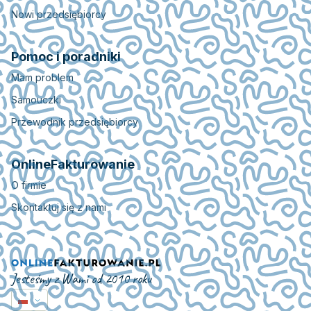
Nowi przedsiębiorcy
Pomoc i poradniki
Mam problem
Samouczki
Przewodnik przedsiębiorcy
OnlineFakturowanie
O firmie
Skontaktuj się z nami
Jesteśmy z Wami od 2010 roku