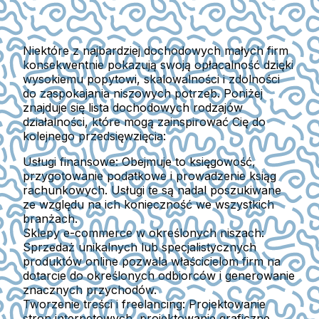
Niektóre z najbardziej dochodowych małych firm
konsekwentnie pokazują swoją opłacalność dzięki
wysokiemu popytowi, skalowalności i zdolności
do zaspokajania niszowych potrzeb. Poniżej
znajduje się lista dochodowych rodzajów
działalności, które mogą zainspirować Cię do
kolejnego przedsięwzięcia:
Usługi finansowe:
Obejmuje to księgowość,
przygotowanie podatkowe i prowadzenie ksiąg
rachunkowych. Usługi te są nadal poszukiwane
ze względu na ich konieczność we wszystkich
branżach.
Sklepy e-commerce w określonych niszach:
Sprzedaż unikalnych lub specjalistycznych
produktów online pozwala właścicielom firm na
dotarcie do określonych odbiorców i generowanie
znacznych przychodów.
Tworzenie treści i freelancing:
Projektowanie
stron internetowych, projektowanie graficzne,