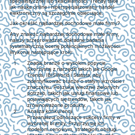
specjalistycznej lub skalowalności. Trendy takie
jak nauka online i hiperspecjalizowany handel
elektroniczny są szczególnie obiecujące.
Jak określić najbardziej dochodowe małe firmy?
Aby znaleźć najbardziej dochodowe małe firmy,
należy przeprowadzać dokładne badania i
systematyczną ocenę potencjalnych możliwości.
Wykonaj następujące kroki:
Zbadaj branże o wysokim popycie.
Skorzystaj z narzędzi takich jak Google
Trends, IBISWorld i Statista, aby
zidentyfikować branże o stałym wzroście i
znaczeniu. Poszukaj wiecznie zielonych
potrzeb, takich jak usługi finansowe lub
pojawiających się trendów, takich jak
zrównoważone produkty.
Analiza konkurencji
Przeanalizuj odnoszące sukcesy firmy w
wybranej branży. Przyjrzyj się ich
modelom cenowym, strategiom obsługi