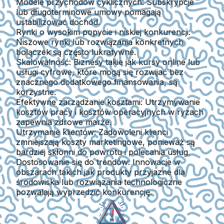
Modele przychodów cyklicznych:
Subskrypcje
lub długoterminowe umowy pomagają
ustabilizować dochód.
Rynki o wysokim popycie i niskiej konkurencji:
Niszowe rynki lub rozwiązania konkretnych
bolączek są często lukratywne.
Skalowalność:
Biznesy takie jak kursy online lub
usługi cyfrowe, które mogą się rozwijać bez
znacznego dodatkowego finansowania, są
korzystne.
Efektywne zarządzanie kosztami:
Utrzymywanie
kosztów pracy i kosztów operacyjnych w ryzach
zapewnia zdrowe marże.
Utrzymanie klientów:
Zadowoleni klienci
zmniejszają koszty marketingowe, ponieważ są
bardziej skłonni do powrotu i polecania usług.
Dostosowanie się do trendów:
Innowacje w
obszarach takich jak produkty przyjazne dla
środowiska lub rozwiązania technologiczne
pozwalają wyprzedzić konkurencję.