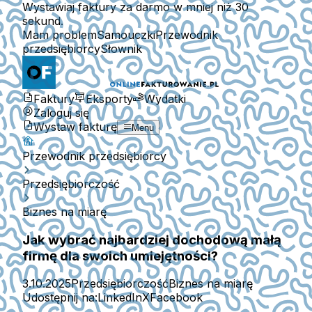
Wystawiaj faktury za darmo w mniej niż 30
sekund.
Mam problem
Samouczki
Przewodnik
przedsiębiorcy
Słownik
Faktury
Eksporty
Wydatki
Zaloguj się
Wystaw fakturę
Menu
Przewodnik przedsiębiorcy
Przedsiębiorczość
Biznes na miarę
Jak wybrać najbardziej dochodową małą
firmę dla swoich umiejętności?
3.10.2025
Przedsiębiorczość
Biznes na miarę
Udostępnij na:
LinkedIn
X
Facebook