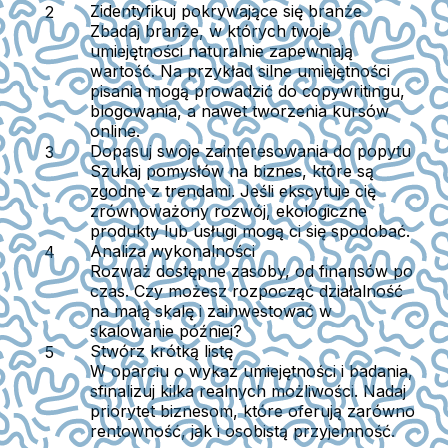
Zidentyfikuj pokrywające się branże
Zbadaj branże, w których twoje
umiejętności naturalnie zapewniają
wartość. Na przykład silne umiejętności
pisania mogą prowadzić do copywritingu,
blogowania, a nawet tworzenia kursów
online.
Dopasuj swoje zainteresowania do popytu
Szukaj pomysłów na biznes, które są
zgodne z trendami. Jeśli ekscytuje cię
zrównoważony rozwój, ekologiczne
produkty lub usługi mogą ci się spodobać.
Analiza wykonalności
Rozważ dostępne zasoby, od finansów po
czas. Czy możesz rozpocząć działalność
na małą skalę i zainwestować w
skalowanie później?
Stwórz krótką listę
W oparciu o wykaz umiejętności i badania,
sfinalizuj kilka realnych możliwości. Nadaj
priorytet biznesom, które oferują zarówno
rentowność, jak i osobistą przyjemność.