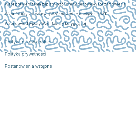
Wzór potwierdzenia zapłaty
Wzór oferty cenowej
Wzór zamówienia
Wzór faktury zaliczkowej
Wzór odwrotne obciążenie VAT
Wzór dowód wpłaty
Wzór faktury korygującej
Polityka plików cookie
Polityka prywatności
Postanowienia wstępne