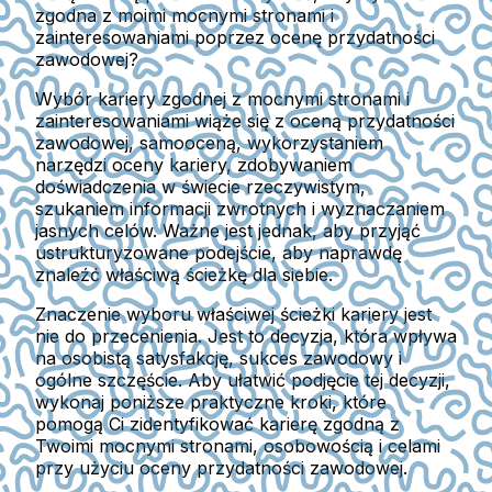
zgodna z moimi mocnymi stronami i
zainteresowaniami poprzez ocenę przydatności
zawodowej?
Wybór kariery zgodnej z mocnymi stronami i
zainteresowaniami wiąże się z oceną przydatności
zawodowej, samooceną, wykorzystaniem
narzędzi oceny kariery, zdobywaniem
doświadczenia w świecie rzeczywistym,
szukaniem informacji zwrotnych i wyznaczaniem
jasnych celów. Ważne jest jednak, aby przyjąć
ustrukturyzowane podejście, aby naprawdę
znaleźć właściwą ścieżkę dla siebie.
Znaczenie wyboru właściwej ścieżki kariery jest
nie do przecenienia. Jest to decyzja, która wpływa
na osobistą satysfakcję, sukces zawodowy i
ogólne szczęście. Aby ułatwić podjęcie tej decyzji,
wykonaj poniższe praktyczne kroki, które
pomogą Ci zidentyfikować karierę zgodną z
Twoimi mocnymi stronami, osobowością i celami
przy użyciu oceny przydatności zawodowej.