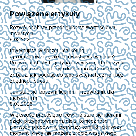
Powiązane artykuły
Rozwój osobisty przedsiębiorcy: Wartościowa
inwestycja
8.03.2026
Inwestujesz w sprzęt, marketing i
oprogramowanie, ale ile inwestujesz w siebie?
Rozwój osobisty to jedyna inwestycja, której zyski
rosną w czasie i której nikt nie może Ci odebrać.
Zobacz, jak podejść do tego systematycznie i bez
zbędnego stresu.
Jak stać się lepszym liderem: Przewodnik dla
małych firm
8.03.2026
Większość przedsiębiorców nie staje się liderami
dzięki przygotowaniom, ale z konieczności—
pierwszy pracownik, pierwszy konflikt, pierwszy
moment, kiedy nie możesz zrobić wszystkiego