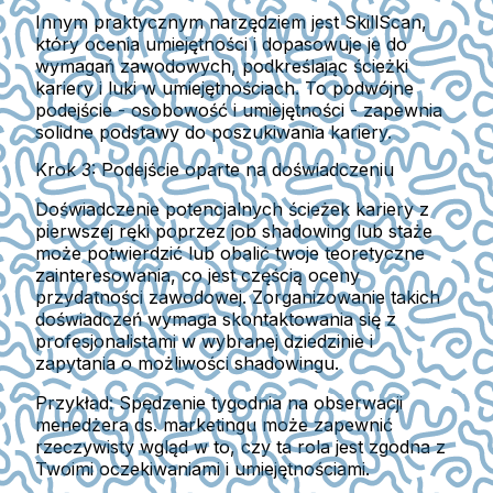
Innym praktycznym narzędziem jest SkillScan,
który ocenia umiejętności i dopasowuje je do
wymagań zawodowych, podkreślając ścieżki
kariery i luki w umiejętnościach. To podwójne
podejście - osobowość i umiejętności - zapewnia
solidne podstawy do poszukiwania kariery.
Krok 3: Podejście oparte na doświadczeniu
Doświadczenie potencjalnych ścieżek kariery z
pierwszej ręki poprzez job shadowing lub staże
może potwierdzić lub obalić twoje teoretyczne
zainteresowania, co jest częścią oceny
przydatności zawodowej. Zorganizowanie takich
doświadczeń wymaga skontaktowania się z
profesjonalistami w wybranej dziedzinie i
zapytania o możliwości shadowingu.
Przykład:
Spędzenie tygodnia na obserwacji
menedżera ds. marketingu może zapewnić
rzeczywisty wgląd w to, czy ta rola jest zgodna z
Twoimi oczekiwaniami i umiejętnościami.