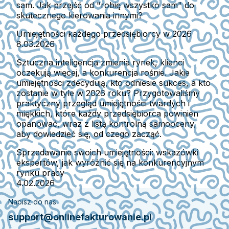
sam. Jak przejść od "robię wszystko sam" do
skutecznego kierowania innymi?
Umiejętności każdego przedsiębiorcy w 2026
8.03.2026
Sztuczna inteligencja zmienia rynek, klienci
oczekują więcej, a konkurencja rośnie. Jakie
umiejętności zdecydują, kto odniesie sukces, a kto
zostanie w tyle w 2026 roku? Przygotowaliśmy
praktyczny przegląd umiejętności twardych i
miękkich, które każdy przedsiębiorca powinien
opanować, wraz z listą kontrolną samooceny,
aby dowiedzieć się, od czego zacząć.
Sprzedawanie swoich umiejętności: wskazówki
ekspertów, jak wyróżnić się na konkurencyjnym
rynku pracy
4.02.2026
Napisz do nas
support@onlinefakturowanie.pl