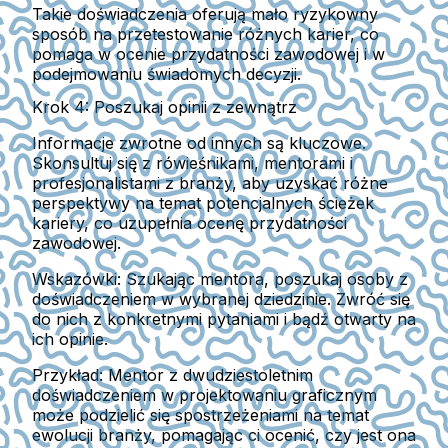
Takie doświadczenia oferują mało ryzykowny
sposób na przetestowanie różnych karier, co
pomaga w ocenie przydatności zawodowej i w
podejmowaniu świadomych decyzji.
Krok 4: Poszukaj opinii z zewnątrz
Informacje zwrotne od innych są kluczowe.
Skonsultuj się z rówieśnikami, mentorami i
profesjonalistami z branży, aby uzyskać różne
perspektywy na temat potencjalnych ścieżek
kariery, co uzupełnia ocenę przydatności
zawodowej.
Wskazówki:
Szukając mentora, poszukaj osoby z
doświadczeniem w wybranej dziedzinie. Zwróć się
do nich z konkretnymi pytaniami i bądź otwarty na
ich opinie.
Przykład:
Mentor z dwudziestoletnim
doświadczeniem w projektowaniu graficznym
może podzielić się spostrzeżeniami na temat
ewolucji branży, pomagając ci ocenić, czy jest ona