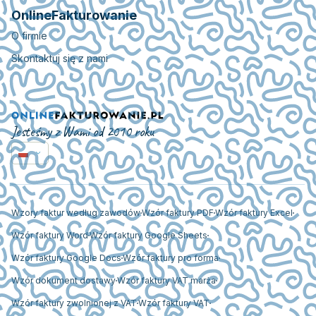
OnlineFakturowanie
O firmie
Skontaktuj się z nami
Jesteśmy z Wami od 2010 roku
Wzory faktur według zawodów
Wzór faktury PDF
Wzór faktury Excel
Wzór faktury Word
Wzór faktury Google Sheets
Wzór faktury Google Docs
Wzór faktury pro forma
Wzór dokument dostawy
Wzór faktury VAT marża
Wzór faktury zwolnionej z VAT
Wzór faktury VAT