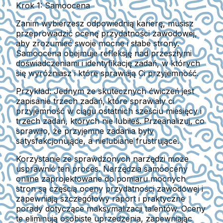
Krok 1: Samoocena
Zanim wybierzesz odpowiednią karierę, musisz
przeprowadzić ocenę przydatności zawodowej,
aby zrozumieć swoje mocne i słabe strony.
Samoocena obejmuje refleksję nad przeszłymi
doświadczeniami i identyfikację zadań, w których
się wyróżniasz i które sprawiają Ci przyjemność.
Przykład:
Jednym ze skutecznych ćwiczeń jest
zapisanie trzech zadań, które sprawiały ci
przyjemność w ciągu ostatnich sześciu miesięcy i
trzech zadań, których nie lubiłeś. Przeanalizuj, co
sprawiło, że przyjemne zadania były
satysfakcjonujące, a nielubiane frustrujące.
Korzystanie ze sprawdzonych narzędzi może
usprawnić ten proces. Narzędzia samooceny
online zaprojektowane do pomiaru mocnych
stron są częścią oceny przydatności zawodowej i
zapewniają szczegółowy raport i praktyczne
porady dotyczące maksymalizacji talentów. Oceny
te eliminują osobiste uprzedzenia, zapewniając