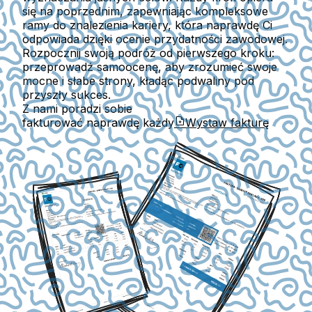
się na poprzednim, zapewniając kompleksowe
ramy do znalezienia kariery, która naprawdę Ci
odpowiada dzięki ocenie przydatności zawodowej.
Rozpocznij swoją podróż od pierwszego kroku:
przeprowadź samoocenę, aby zrozumieć swoje
mocne i słabe strony, kładąc podwaliny pod
przyszły sukces.
Z nami poradzi sobie
fakturować naprawdę każdy
Wystaw fakturę