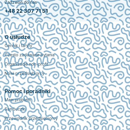
Zadzwoń do nas
+48 22 307 71 51
O usłudze
Cennik i taryfy
Czesto zadawane pytania
Organizacje non-profit
Nowi przedsiębiorcy
Pomoc i poradniki
Mam problem
Samouczki
Przewodnik przedsiębiorcy