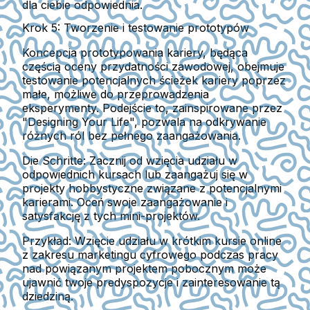
dla ciebie odpowiednia.
Krok 5: Tworzenie i testowanie prototypów
Koncepcja prototypowania kariery, będąca
częścią oceny przydatności zawodowej, obejmuje
testowanie potencjalnych ścieżek kariery poprzez
małe, możliwe do przeprowadzenia
eksperymenty. Podejście to, zainspirowane przez
"Designing Your Life", pozwala na odkrywanie
różnych ról bez pełnego zaangażowania.
Die Schritte: Zacznij od wzięcia udziału w
odpowiednich kursach lub zaangażuj się w
projekty hobbystyczne związane z potencjalnymi
karierami. Oceń swoje zaangażowanie i
satysfakcję z tych mini-projektów.
Przykład:
Wzięcie udziału w krótkim kursie online
z zakresu marketingu cyfrowego podczas pracy
nad powiązanym projektem pobocznym może
ujawnić twoje predyspozycje i zainteresowanie tą
dziedziną.