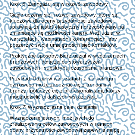
Krok 6: Zaangażuj się w rozwój zawodowy
Ciągłe uczenie się i rozwój zawodowy, które są
kluczowe dla oceny przydatności zawodowej,
sprawiają, że jesteś elastyczny i przygotowany na
zmieniające się możliwości kariery. Weź udział w
warsztatach, webinariach i konferencjach, aby
poszerzyć swoje umiejętności i sieć kontaktów.
Praktyczne sposoby: Bierz udział w wydarzeniach
branżowych, dołączaj do stowarzyszeń
zawodowych i subskrybuj czasopisma branżowe.
Przykład:
Udział w warsztatach z marketingu
cyfrowego może zapoznać cię z trendami w
branży i połączyć cię z profesjonalistami, którzy
mogą udzielić ci dalszych wskazówek.
Krok 7: Wyznacz jasne cele i działania
Wyznaczenie jasnych, możliwych do
zrealizowania celów zawodowych w ramach
oceny przydatności zawodowej zapewnia mapę