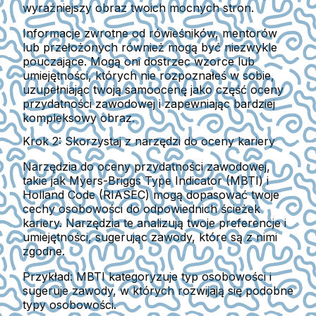
wyraźniejszy obraz twoich mocnych stron.
Informacje zwrotne od rówieśników, mentorów
lub przełożonych również mogą być niezwykle
pouczające. Mogą oni dostrzec wzorce lub
umiejętności, których nie rozpoznałeś w sobie,
uzupełniając twoją samoocenę jako część oceny
przydatności zawodowej i zapewniając bardziej
kompleksowy obraz.
Krok 2: Skorzystaj z narzędzi do oceny kariery
Narzędzia do oceny przydatności zawodowej,
takie jak Myers-Briggs Type Indicator (MBTI) i
Holland Code (RIASEC) mogą dopasować twoje
cechy osobowości do odpowiednich ścieżek
kariery. Narzędzia te analizują twoje preferencje i
umiejętności, sugerując zawody, które są z nimi
zgodne.
Przykład:
MBTI kategoryzuje typ osobowości i
sugeruje zawody, w których rozwijają się podobne
typy osobowości.