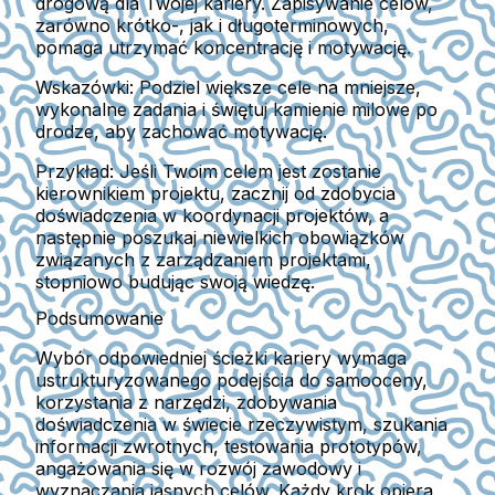
drogową dla Twojej kariery. Zapisywanie celów,
zarówno krótko-, jak i długoterminowych,
pomaga utrzymać koncentrację i motywację.
Wskazówki:
Podziel większe cele na mniejsze,
wykonalne zadania i świętuj kamienie milowe po
drodze, aby zachować motywację.
Przykład:
Jeśli Twoim celem jest zostanie
kierownikiem projektu, zacznij od zdobycia
doświadczenia w koordynacji projektów, a
następnie poszukaj niewielkich obowiązków
związanych z zarządzaniem projektami,
stopniowo budując swoją wiedzę.
Podsumowanie
Wybór odpowiedniej ścieżki kariery wymaga
ustrukturyzowanego podejścia do samooceny,
korzystania z narzędzi, zdobywania
doświadczenia w świecie rzeczywistym, szukania
informacji zwrotnych, testowania prototypów,
angażowania się w rozwój zawodowy i
wyznaczania jasnych celów. Każdy krok opiera