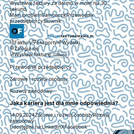
Wystawiaj faktury za darmo w mniej niż 30
sekund.
Mam problem
Samouczki
Przewodnik
przedsiębiorcy
Słownik
Faktury
Eksporty
Wydatki
Zaloguj się
Wystaw fakturę
Menu
Przewodnik przedsiębiorcy
Zdrowie i rozwój osobisty
Rozwój zawodowy
Jaka kariera jest dla mnie odpowiednia?
14.09.2024
Zdrowie i rozwój osobisty
Rozwój
zawodowy
Udostępnij na:
LinkedIn
X
Facebook