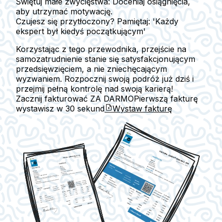
Świętuj małe zwycięstwa:
Doceniaj osiągnięcia,
aby utrzymać motywację.
Czujesz się przytłoczony? Pamiętaj: 'Każdy
ekspert był kiedyś początkującym'
Korzystając z tego przewodnika, przejście na
samozatrudnienie stanie się satysfakcjonującym
przedsięwzięciem, a nie zniechęcającym
wyzwaniem. Rozpocznij swoją podróż już dziś i
przejmij pełną kontrolę nad swoją karierą!
Zacznij fakturować ZA DARMO
Pierwszą fakturę
wystawisz w
30 sekund
Wystaw fakturę