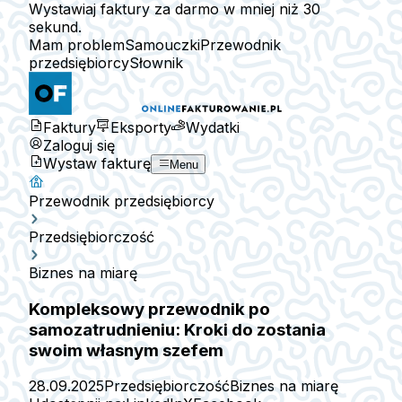
Wystawiaj faktury za darmo w mniej niż 30
sekund.
Mam problem
Samouczki
Przewodnik
przedsiębiorcy
Słownik
Faktury
Eksporty
Wydatki
Zaloguj się
Wystaw fakturę
Menu
Przewodnik przedsiębiorcy
Przedsiębiorczość
Biznes na miarę
Kompleksowy przewodnik po
samozatrudnieniu: Kroki do zostania
swoim własnym szefem
28.09.2025
Przedsiębiorczość
Biznes na miarę