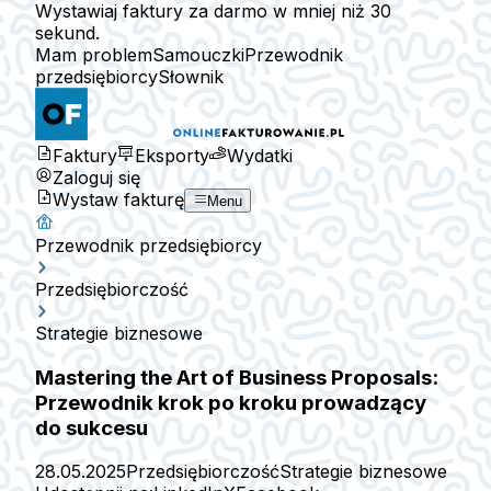
Wystawiaj faktury za darmo w mniej niż 30
sekund.
Mam problem
Samouczki
Przewodnik
przedsiębiorcy
Słownik
Faktury
Eksporty
Wydatki
Zaloguj się
Wystaw fakturę
Menu
Przewodnik przedsiębiorcy
Przedsiębiorczość
Strategie biznesowe
Mastering the Art of Business Proposals:
Przewodnik krok po kroku prowadzący
do sukcesu
28.05.2025
Przedsiębiorczość
Strategie biznesowe