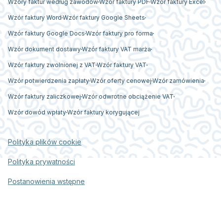
Wzory faktur według zawodów
Wzór faktury PDF
Wzór faktury Excel
Wzór faktury Word
Wzór faktury Google Sheets
Wzór faktury Google Docs
Wzór faktury pro forma
Wzór dokument dostawy
Wzór faktury VAT marża
Wzór faktury zwolnionej z VAT
Wzór faktury VAT
Wzór potwierdzenia zapłaty
Wzór oferty cenowej
Wzór zamówienia
Wzór faktury zaliczkowej
Wzór odwrotne obciążenie VAT
Wzór dowód wpłaty
Wzór faktury korygującej
Polityka plików cookie
Polityka prywatności
Postanowienia wstępne