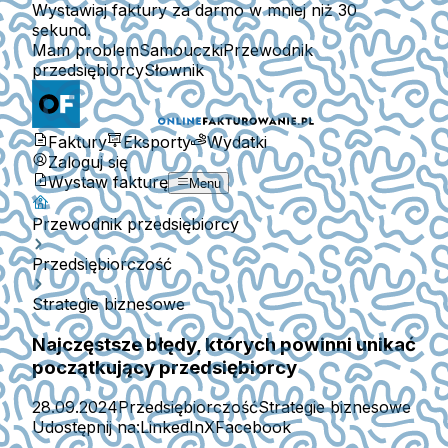
Wystawiaj faktury za darmo w mniej niż 30
sekund.
Mam problem
Samouczki
Przewodnik
przedsiębiorcy
Słownik
Faktury
Eksporty
Wydatki
Zaloguj się
Wystaw fakturę
Menu
Przewodnik przedsiębiorcy
Przedsiębiorczość
Strategie biznesowe
Najczęstsze błędy, których powinni unikać
początkujący przedsiębiorcy
28.09.2024
Przedsiębiorczość
Strategie biznesowe
Udostępnij na:
LinkedIn
X
Facebook