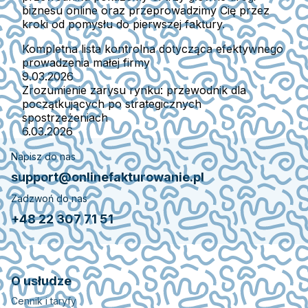
biznesu online oraz przeprowadzimy Cię przez
kroki od pomysłu do pierwszej faktury.
Kompletna lista kontrolna dotycząca efektywnego
prowadzenia małej firmy
9.03.2026
Zrozumienie zarysu rynku: przewodnik dla
początkujących po strategicznych
spostrzeżeniach
6.03.2026
Napisz do nas
support@onlinefakturowanie.pl
Zadzwoń do nas
+48 22 307 71 51
O usłudze
Cennik i taryfy