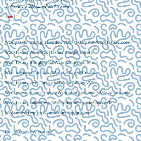
Jesteśmy z Wami od 2010 roku
Wzory faktur według zawodów
Wzór faktury PDF
Wzór faktury Excel
Wzór faktury Word
Wzór faktury Google Sheets
Wzór faktury Google Docs
Wzór faktury pro forma
Wzór dokument dostawy
Wzór faktury VAT marża
Wzór faktury zwolnionej z VAT
Wzór faktury VAT
Wzór potwierdzenia zapłaty
Wzór oferty cenowej
Wzór zamówienia
Wzór faktury zaliczkowej
Wzór odwrotne obciążenie VAT
Wzór dowód wpłaty
Wzór faktury korygującej
Polityka plików cookie