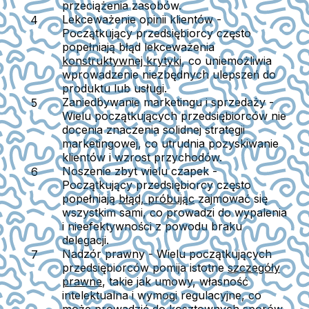
przeciążenia zasobów.
Lekceważenie opinii klientów
-
Początkujący przedsiębiorcy często
popełniają błąd lekceważenia
konstruktywnej krytyki
, co uniemożliwia
wprowadzenie niezbędnych ulepszeń do
produktu lub usługi.
Zaniedbywanie marketingu i sprzedaży
-
Wielu początkujących przedsiębiorców nie
docenia znaczenia solidnej strategii
marketingowej, co utrudnia pozyskiwanie
klientów i wzrost przychodów.
Noszenie zbyt wielu czapek
-
Początkujący przedsiębiorcy często
popełniają
błąd, próbując
zajmować się
wszystkim sami, co prowadzi do wypalenia
i nieefektywności z powodu braku
delegacji.
Nadzór prawny
- Wielu początkujących
przedsiębiorców pomija istotne
szczegóły
prawne
, takie jak umowy, własność
intelektualna i wymogi regulacyjne, co