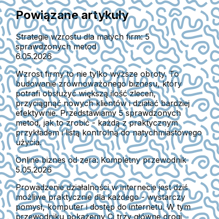
Powiązane artykuły
Strategie wzrostu dla małych firm: 5
sprawdzonych metod
6.05.2026
Wzrost firmy to nie tylko wyższe obroty. To
budowanie zrównoważonego biznesu, który
potrafi obsłużyć większą ilość zleceń,
przyciągnąć nowych klientów i działać bardziej
efektywnie. Przedstawiamy 5 sprawdzonych
metod, jak to zrobić - każdą z praktycznym
przykładem i listą kontrolną do natychmiastowego
użycia.
Online biznes od zera: Kompletny przewodnik
5.05.2026
Prowadzenie działalności w internecie jest dziś
możliwe praktycznie dla każdego - wystarczy
pomysł, komputer i dostęp do internetu. W tym
przewodniku pokażemy Ci trzy główne drogi