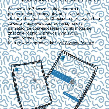
może prowadzić do kosztownych sporów.
Wskazówka:
Zawsze szukaj mentora i
profesjonalnej porady, aby poradzić sobie w
złożonych sytuacjach. Chociaż ta przejrzysta lista
zawiera kluczowe spostrzeżenia, należy
pamiętać, że doświadczenia i wyniki mogą się
znacznie różnić w prawdziwym życiu.
Z nami poradzi sobie
fakturować naprawdę każdy
Wystaw fakturę