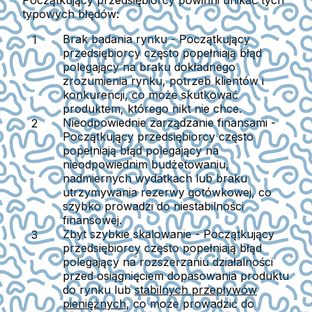
Początkujący przedsiębiorcy powinni unikać tych
typowych błędów:
Brak badania rynku
- Początkujący
przedsiębiorcy często popełniają błąd
polegający na braku dokładnego
zrozumienia rynku, potrzeb klientów i
konkurencji, co może skutkować
produktem, którego nikt nie chce.
Nieodpowiednie zarządzanie finansami
-
Początkujący przedsiębiorcy często
popełniają błąd polegający na
nieodpowiednim budżetowaniu,
nadmiernych wydatkach lub braku
utrzymywania rezerwy gotówkowej, co
szybko prowadzi do niestabilności
finansowej.
Zbyt szybkie skalowanie
- Początkujący
przedsiębiorcy często popełniają błąd
polegający na rozszerzaniu działalności
przed osiągnięciem dopasowania produktu
do rynku lub
stabilnych przepływów
pieniężnych
, co może prowadzić do