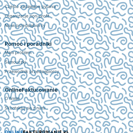
Czesto zadawane pytania
Organizacje non-profit
Nowi przedsiębiorcy
Pomoc i poradniki
Mam problem
Samouczki
Przewodnik przedsiębiorcy
OnlineFakturowanie
O firmie
Skontaktuj się z nami