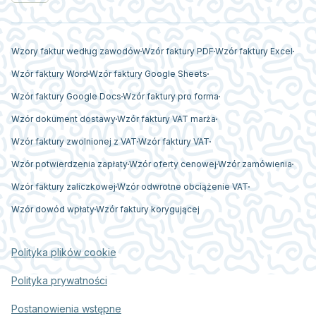
Wzory faktur według zawodów
Wzór faktury PDF
Wzór faktury Excel
Wzór faktury Word
Wzór faktury Google Sheets
Wzór faktury Google Docs
Wzór faktury pro forma
Wzór dokument dostawy
Wzór faktury VAT marża
Wzór faktury zwolnionej z VAT
Wzór faktury VAT
Wzór potwierdzenia zapłaty
Wzór oferty cenowej
Wzór zamówienia
Wzór faktury zaliczkowej
Wzór odwrotne obciążenie VAT
Wzór dowód wpłaty
Wzór faktury korygującej
Polityka plików cookie
Polityka prywatności
Postanowienia wstępne