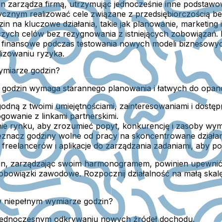
n zarządza firmą, utrzymując jednocześnie inne podstawow
cznym realizować cele związane z przedsiębiorczością bez 
 na kluczowe działania, takie jak planowanie, marketing
czych celów bez rezygnowania z istniejących zobowiązań.
o finansowe podczas testowania nowych modeli biznesowyc
izowaniu ryzyka.
ymiarze godzin?
e godzin wymaga starannego planowania i łatwych do opa
ną z twoimi umiejętnościami, zainteresowaniami i dostęp
logowanie z linkami partnerskimi.
 rynku, aby zrozumieć popyt, konkurencję i zasoby wyma
znacz godziny wolne od pracy na skoncentrowane działani
 freelancerów i aplikacje do zarządzania zadaniami, aby 
in, zarządzając swoim harmonogramem, powinien upewnić s
obowiązki zawodowe. Rozpocznij działalność na małą skalę
.
 w niepełnym wymiarze godzin?
y jednoczesnym odkrywaniu nowych źródeł dochodu.