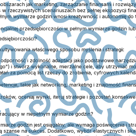
obszarach jak marketing, zarządzanie finansami i rozwią
 w rzeczywistych scenariuszach bez pełnej ekspozycji fin
pełnym wymiarze godzin wnosi kreatywność i autonomię do 
ncjalnej przedsiębiorczości w pełnym wymiarze godzin lub 
edsiębiorczości?
ultywowania właściwego sposobu myślenia i strategii:
 odporność i zdolność adaptacji jako podstawowe narzędzia
zego") i stwórz wykonalne, mierzalne cele, aby utrzymać mo
iałań za pomocą list rzeczy do zrobienia, cyfrowych kalen
encje, takie jak networking, marketing i znajomość fina
oków, oceniaj wyniki, iteruj strategie i pozostań konsekw
pracujący w niepełnym wymiarze godzin?
arze godzin jest osiągalny, ale wymaga poświęcenia i stra
ają szanse na sukces. Dodatkowo, wybór elastycznych i 