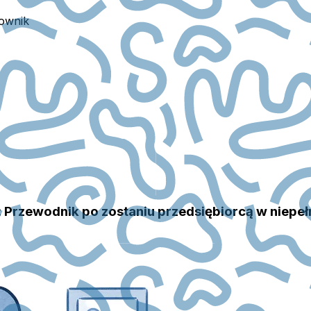
ownik
: Przewodnik po zostaniu przedsiębiorcą w niepe