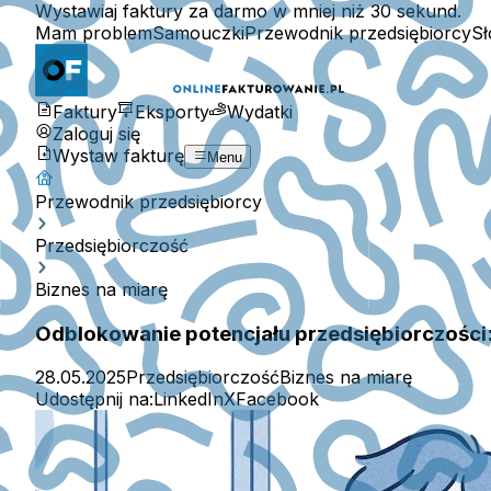
Wystawiaj faktury za darmo w mniej niż 30 sekund.
Mam problem
Samouczki
Przewodnik przedsiębiorcy
Sł
Faktury
Eksporty
Wydatki
Zaloguj się
Wystaw fakturę
Menu
Przewodnik przedsiębiorcy
Przedsiębiorczość
Biznes na miarę
Odblokowanie potencjału przedsiębiorczości
28.05.2025
Przedsiębiorczość
Biznes na miarę
Udostępnij na:
LinkedIn
X
Facebook