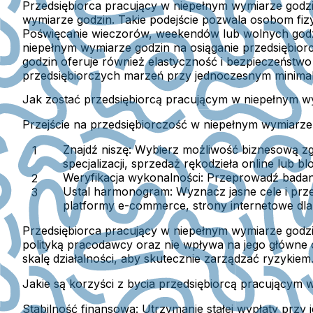
Przedsiębiorca pracujący w niepełnym wymiarze godzi
wymiarze godzin. Takie podejście pozwala osobom fizy
Poświęcanie wieczorów, weekendów lub wolnych godzin
niepełnym wymiarze godzin na osiąganie przedsiębior
godzin oferuje również elastyczność i bezpieczeństw
przedsiębiorczych marzeń przy jednoczesnym minimal
Jak zostać przedsiębiorcą pracującym w niepełnym w
Przejście na przedsiębiorczość w niepełnym wymiarz
Znajdź niszę:
Wybierz możliwość biznesową zgod
specjalizacji, sprzedaż rękodzieła online lub b
Weryfikacja wykonalności:
Przeprowadź badanie
Ustal harmonogram:
Wyznacz jasne cele i prze
platformy e-commerce, strony internetowe dla
Przedsiębiorca pracujący w niepełnym wymiarze godz
polityką pracodawcy oraz nie wpływa na jego główne 
skalę działalności, aby skutecznie zarządzać ryzykiem
Jakie są korzyści z bycia przedsiębiorcą pracującym
Stabilność finansowa:
Utrzymanie stałej wypłaty prz