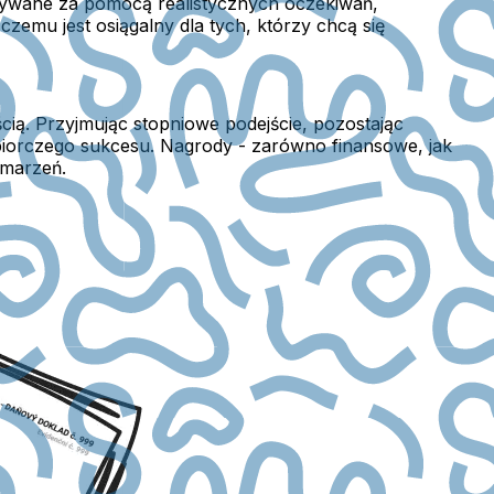
ązywane za pomocą realistycznych oczekiwań,
zemu jest osiągalny dla tych, którzy chcą się
cią. Przyjmując stopniowe podejście, pozostając
biorczego sukcesu. Nagrody - zarówno finansowe, jak
 marzeń.