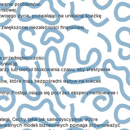
zywanie problemów.
ansowej.
twojego życia, pozwalając na unikalną ścieżkę
zwiększonej niezależności finansowej.
 przedsiębiorczości.
tywację.
darzy lub metod blokowania czasu, aby efektywnie
nsów, które mają bezpośredni wpływ na sukces
entny. Postęp osiąga się poprzez eksperymentowanie i
tegii. Cechy takie jak samodyscyplina, dobre
skalowalnych modeli biznesowych pomaga zrównoważyć