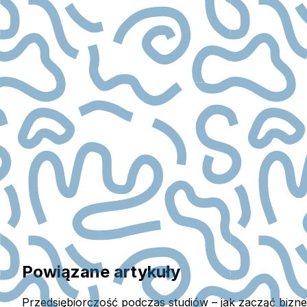
Powiązane artykuły
Przedsiębiorczość podczas studiów – jak zacząć biznes 