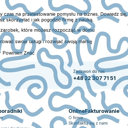
lny czas na przetestowanie pomysłu na biznes. Dowiedz się,
esz skorzystać i jak pogodzić firmę z nauką.
 zarobek, które możesz rozpocząć w domu
rować swoje usługi i rozwijać swoją markę
r Powinien Znać
Zadzwoń do nas
+48 22 307 71 51
poradniki
OnlineFakturowanie
em
O firmie
Skontaktuj się z nami