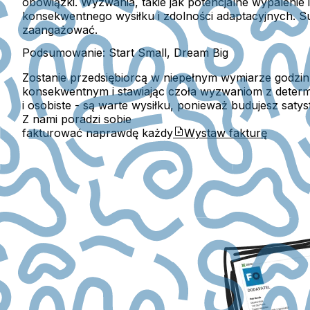
obowiązki. Wyzwania, takie jak potencjalne wypaleni
konsekwentnego wysiłku i zdolności adaptacyjnych. Suk
zaangażować.
Podsumowanie: Start Small, Dream Big
Zostanie przedsiębiorcą w niepełnym wymiarze godzin t
konsekwentnym i stawiając czoła wyzwaniom z determ
i osobiste - są warte wysiłku, ponieważ budujesz sat
Z nami poradzi sobie
fakturować naprawdę każdy
Wystaw fakturę