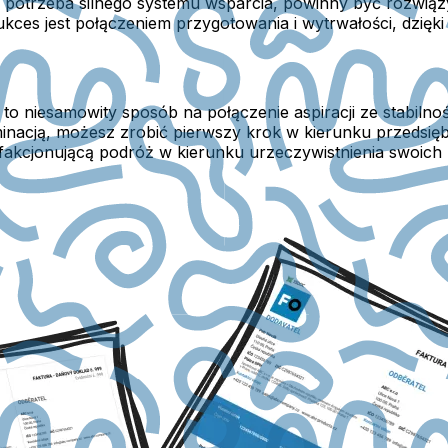
e i potrzeba silnego systemu wsparcia, powinny być rozwi
ces jest połączeniem przygotowania i wytrwałości, dzięki c
o niesamowity sposób na połączenie aspiracji ze stabilnoś
inacją, możesz zrobić pierwszy krok w kierunku przedsię
ysfakcjonującą podróż w kierunku urzeczywistnienia swoich