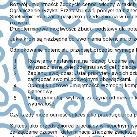
Rozwój umiejętności:
Zdobycie cennej wiedzy w takich 
Ograniczenie ryzyka:
Przetestuj swój pomysł na biznes
Spełnienie:
Realizacja pasji jako przedsiębiorca w nie
rozwoju.
Długoterminowe możliwości:
Zbuduj podstawy dla pote
Jakie kroki są niezbędne do uwolnienia potencjału prz
Odblokowanie potencjału przedsiębiorczości wymaga k
Rozwijanie nastawienia na
rozwój
:
Uczenie się,
Wyznacz jasne cele:
Zdefiniuj swój cel ("dlac
Zaplanuj swój czas:
Ustal priorytety swoich dz
zarządzać swoimi podwójnymi obowiązkami.
Opanuj kluczowe umiejętności:
Wzmocnij kompet
biznesowy.
Eksperymentuj i wytrwaj:
Zaczynaj od małych kr
wytrwałość.
Czy każdy może odnieść sukces jako przedsiębiorca 
Sukces jako przedsiębiorca pracujący w niepełnym wymi
zarządzanie czasem i determinacja znacznie zwiększ