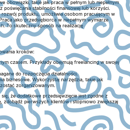
e obowiązki, takie jak praca w pełnym lub niepełnym
poświęcania stabilności finansowej lub korzyści.
 i rozwój produktu, umożliwia osobom pracującym w
 Praca jako przedsiębiorca w niepełnym wymiarze
h. To skuteczny sposób na realizację
nowania kroków:
nym czasem. Przykłady obejmują freelancing w swojej
gane do rozpoczęcia działalności.
a biznesowe. Wykorzystaj narzędzia, takie jak
pozostać zorganizowanym.
ię, że dodatkowe przedsięwzięcie jest zgodne z
, zdobądź pierwszych klientów i stopniowo zwiększaj