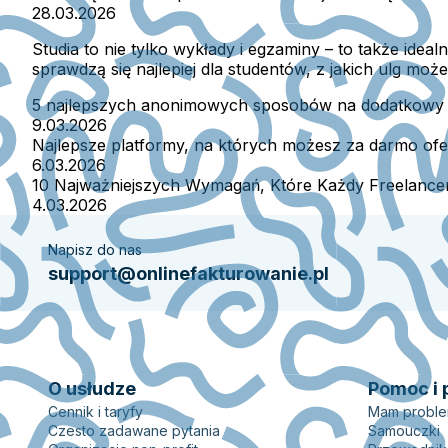
28.03.2026
Studia to nie tylko wykłady i egzaminy – to także idea
sprawdzą się najlepiej dla studentów, z jakich ulg moż
5 najlepszych anonimowych sposobów na dodatkowy
9.03.2026
Najlepsze platformy, na których możesz za darmo ofe
6.03.2026
10 Najważniejszych Wymagań, Które Każdy Freelance
4.03.2026
Napisz do nas
support@onlinefakturowanie.pl
O usłudze
Pomoc i 
Cennik i taryfy
Mam probl
Czesto zadawane pytania
Samouczki