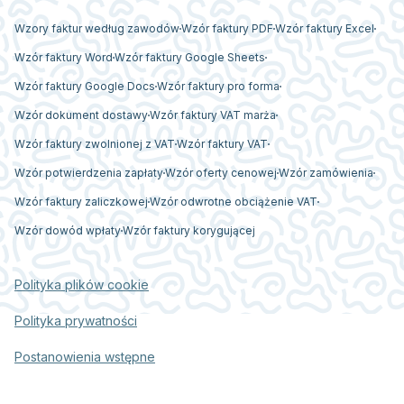
Wzory faktur według zawodów
Wzór faktury PDF
Wzór faktury Excel
Wzór faktury Word
Wzór faktury Google Sheets
Wzór faktury Google Docs
Wzór faktury pro forma
Wzór dokument dostawy
Wzór faktury VAT marża
Wzór faktury zwolnionej z VAT
Wzór faktury VAT
Wzór potwierdzenia zapłaty
Wzór oferty cenowej
Wzór zamówienia
Wzór faktury zaliczkowej
Wzór odwrotne obciążenie VAT
Wzór dowód wpłaty
Wzór faktury korygującej
Polityka plików cookie
Polityka prywatności
Postanowienia wstępne