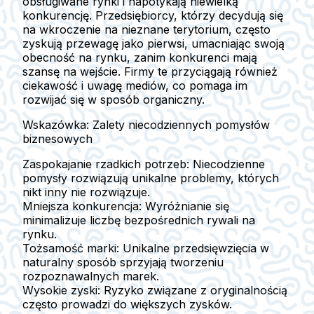
obsługiwane rynki i napotykają niewielką
konkurencję. Przedsiębiorcy, którzy decydują się
na wkroczenie na nieznane terytorium, często
zyskują przewagę jako pierwsi, umacniając swoją
obecność na rynku, zanim konkurenci mają
szansę na wejście. Firmy te przyciągają również
ciekawość i uwagę mediów, co pomaga im
rozwijać się w sposób organiczny.
Wskazówka: Zalety niecodziennych pomysłów
biznesowych
Zaspokajanie rzadkich potrzeb:
Niecodzienne
pomysły rozwiązują unikalne problemy, których
nikt inny nie rozwiązuje.
Mniejsza konkurencja:
Wyróżnianie się
minimalizuje liczbę bezpośrednich rywali na
rynku.
Tożsamość marki:
Unikalne przedsięwzięcia w
naturalny sposób sprzyjają tworzeniu
rozpoznawalnych marek.
Wysokie zyski:
Ryzyko związane z oryginalnością
często prowadzi do większych zysków.