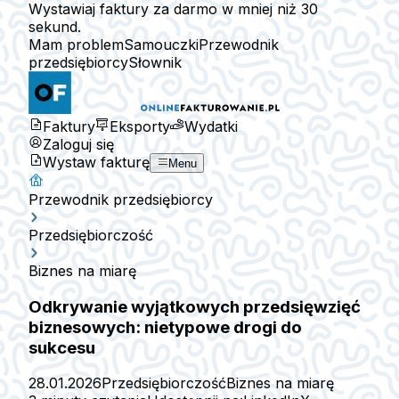
Wystawiaj faktury za darmo w mniej niż 30
sekund.
Mam problem
Samouczki
Przewodnik
przedsiębiorcy
Słownik
Faktury
Eksporty
Wydatki
Zaloguj się
Wystaw fakturę
Menu
Przewodnik przedsiębiorcy
Przedsiębiorczość
Biznes na miarę
Odkrywanie wyjątkowych przedsięwzięć
biznesowych: nietypowe drogi do
sukcesu
28.01.2026
Przedsiębiorczość
Biznes na miarę