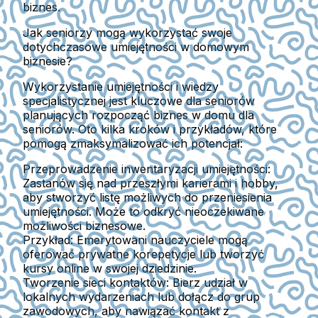
biznes.
Jak seniorzy mogą wykorzystać swoje
dotychczasowe umiejętności w domowym
biznesie?
Wykorzystanie umiejętności i wiedzy
specjalistycznej jest kluczowe dla seniorów
planujących rozpocząć biznes w domu dla
seniorów. Oto kilka kroków i przykładów, które
pomogą zmaksymalizować ich potencjał:
Przeprowadzenie inwentaryzacji umiejętności:
Zastanów się nad przeszłymi karierami i hobby,
aby stworzyć listę możliwych do przeniesienia
umiejętności. Może to odkryć nieoczekiwane
możliwości biznesowe.
Przykład:
Emerytowani nauczyciele mogą
oferować prywatne korepetycje lub tworzyć
kursy online w swojej dziedzinie.
Tworzenie sieci kontaktów:
Bierz udział w
lokalnych wydarzeniach lub dołącz do grup
zawodowych, aby nawiązać kontakt z