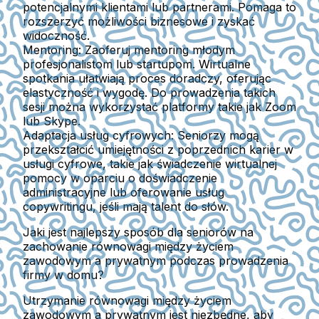
potencjalnymi klientami lub partnerami. Pomaga to
rozszerzyć możliwości biznesowe i zyskać
widoczność.
Mentoring:
Zaoferuj mentoring młodym
profesjonalistom lub startupom. Wirtualne
spotkania ułatwiają proces doradczy, oferując
elastyczność i wygodę. Do prowadzenia takich
sesji można wykorzystać platformy takie jak Zoom
lub Skype.
Adaptacja usług cyfrowych:
Seniorzy mogą
przekształcić umiejętności z poprzednich karier w
usługi cyfrowe, takie jak świadczenie wirtualnej
pomocy w oparciu o doświadczenie
administracyjne lub oferowanie usług
copywritingu, jeśli mają talent do słów.
Jaki jest najlepszy sposób dla seniorów na
zachowanie równowagi między życiem
zawodowym a prywatnym podczas prowadzenia
firmy w domu?
Utrzymanie równowagi między życiem
zawodowym a prywatnym jest niezbędne, aby