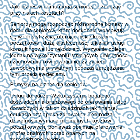
Jaki biznes w domu mogą seniorzy rozpocząć
przy niskich kosztach?
Seniorzy mogą rozpocząć różnorodne biznesy w
domu dla seniorów, które doskonale wpasowują
się w ich styl życia, oferując niskie koszty
początkowe i dużą elastyczność, takie jak usługi
konsultingowe lub rękodzieło. Wyzwanie polega
jednak na wykorzystaniu istniejących umiejętności
i zachowaniu równowagi między życiem
zawodowym a prywatnym podczas zarządzania
tymi przedsięwzięciami.
Pomysły na biznes dla seniorów
Usługi doradcze:
Wykorzystanie bogatego
doświadczenia branżowego do oferowania usług
doradczych w takich dziedzinach jak finanse,
edukacja czy opieka zdrowotna. Ten rodzaj
działalności wymaga minimalnych kosztów
początkowych, ponieważ obejmuje oferowanie
profesjonalnych porad opartych na
zgromadzonej wiedzy.