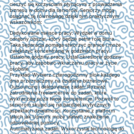
cieszyć się korzyściami płynącymi z prowadzenia
biznesu w domu dla seniorów. Seniorzy mogą
osiągnąć tę równowagę dzięki tym praktycznym
wskazówkom:
Dedykowane miejsce pracy:
Wydziel w domu
odrębny obszar, który będzie pełnił rolę biura.
Taka separacja pomaga stworzyć granice i może
zwiększyć koncentrację w godzinach pracy.
Ustalone godziny pracy:
Ustal określone godziny
pracy, aby zapobiec wkraczaniu pracy w życie
osobiste.
Przykład:
Wybierz czterogodzinny blok każdego
dnia przeznaczony na działania biznesowe.
Outsourcing i delegowanie zadań:
Rozważ
zatrudnienie freelancerów do zadań, które
wykraczają poza twoje kompetencje. Pozwoli to
seniorom skupić się na bardziej krytycznych
aspektach działalności. Korzystanie z platform
takich jak Upwork może ułatwić znalezienie
odpowiedniej pomocy.
Automatyzacja zadań:
Wykorzystaj technologię do