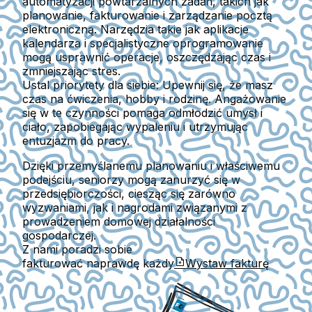
automatyzacji powtarzalnych zadań, takich jak
planowanie, fakturowanie i zarządzanie pocztą
elektroniczną. Narzędzia takie jak aplikacje
kalendarza i specjalistyczne oprogramowanie
mogą usprawnić operacje, oszczędzając czas i
zmniejszając stres.
Ustal priorytety dla siebie:
Upewnij się, że masz
czas na ćwiczenia, hobby i rodzinę. Angażowanie
się w te czynności pomaga odmłodzić umysł i
ciało, zapobiegając wypaleniu i utrzymując
entuzjazm do pracy.
Dzięki przemyślanemu planowaniu i właściwemu
podejściu, seniorzy mogą zanurzyć się w
przedsiębiorczości, ciesząc się zarówno
wyzwaniami, jak i nagrodami związanymi z
prowadzeniem domowej działalności
gospodarczej.
Z nami poradzi sobie
fakturować naprawdę każdy
Wystaw fakturę