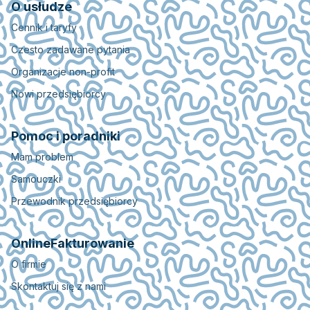
O usłudze
Cennik i taryfy
Czesto zadawane pytania
Organizacje non-profit
Nowi przedsiębiorcy
Pomoc i poradniki
Mam problem
Samouczki
Przewodnik przedsiębiorcy
OnlineFakturowanie
O firmie
Skontaktuj się z nami