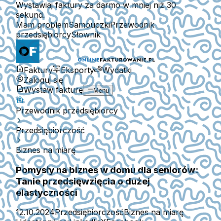
Wystawiaj faktury za darmo w mniej niż 30
sekund.
Mam problem
Samouczki
Przewodnik
przedsiębiorcy
Słownik
Faktury
Eksporty
Wydatki
Zaloguj się
Wystaw fakturę
Menu
Przewodnik przedsiębiorcy
Przedsiębiorczość
Biznes na miarę
Pomysły na biznes w domu dla seniorów:
Tanie przedsięwzięcia o dużej
elastyczności
12.10.2024
Przedsiębiorczość
Biznes na miarę