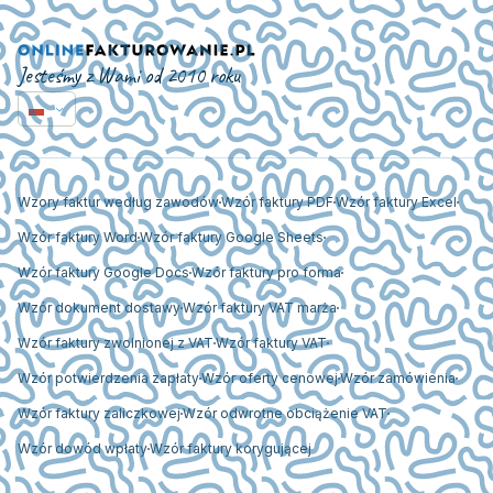
Jesteśmy z Wami od 2010 roku
Wzory faktur według zawodów
Wzór faktury PDF
Wzór faktury Excel
Wzór faktury Word
Wzór faktury Google Sheets
Wzór faktury Google Docs
Wzór faktury pro forma
Wzór dokument dostawy
Wzór faktury VAT marża
Wzór faktury zwolnionej z VAT
Wzór faktury VAT
Wzór potwierdzenia zapłaty
Wzór oferty cenowej
Wzór zamówienia
Wzór faktury zaliczkowej
Wzór odwrotne obciążenie VAT
Wzór dowód wpłaty
Wzór faktury korygującej