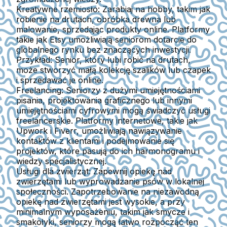
Kreatywne rzemiosło:
Zarabiaj na hobby, takim jak
robienie na drutach, obróbka drewna lub
malowanie, sprzedając produkty online. Platformy
takie jak Etsy umożliwiają seniorom dotarcie do
globalnego rynku bez znaczących inwestycji.
Przykład:
Senior, który lubi robić na drutach,
może stworzyć małą kolekcję szalików lub czapek
i sprzedawać je online.
Freelancing:
Seniorzy z dużymi umiejętnościami
pisania, projektowania graficznego lub innymi
umiejętnościami cyfrowymi mogą świadczyć usługi
freelancerskie. Platformy internetowe, takie jak
Upwork i Fiverr, umożliwiają nawiązywanie
kontaktów z klientami i podejmowanie się
projektów, które pasują do ich harmonogramu i
wiedzy specjalistycznej.
Usługi dla zwierząt:
Zapewnij opiekę nad
zwierzętami lub wyprowadzanie psów w lokalnej
społeczności. Zapotrzebowanie na niezawodną
opiekę nad zwierzętami jest wysokie, a przy
minimalnym wyposażeniu, takim jak smycze i
smakołyki, seniorzy mogą łatwo rozpocząć ten