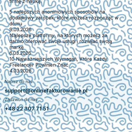
firmę z nauką.
5 najlepszych anonimowych sposobów na
dodatkowy zarobek, które możesz rozpocząć w
domu
9.03.2026
Najlepsze platformy, na których możesz za
darmo oferować swoje usługi i rozwijać swoją
markę
6.03.2026
10 Najważniejszych Wymagań, Które Każdy
Freelancer Powinien Znać
4.03.2026
Napisz do nas
support@onlinefakturowanie.pl
Zadzwoń do nas
+48 22 307 71 51