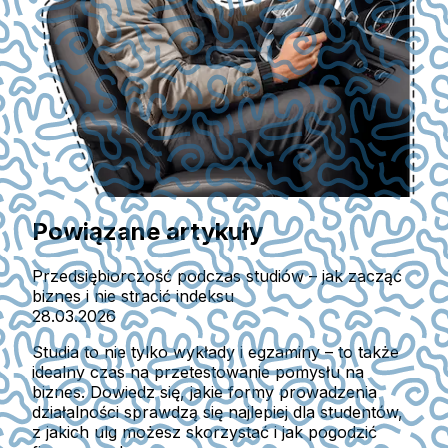
Powiązane artykuły
Przedsiębiorczość podczas studiów – jak zacząć
biznes i nie stracić indeksu
28.03.2026
Studia to nie tylko wykłady i egzaminy – to także
idealny czas na przetestowanie pomysłu na
biznes. Dowiedz się, jakie formy prowadzenia
działalności sprawdzą się najlepiej dla studentów,
z jakich ulg możesz skorzystać i jak pogodzić