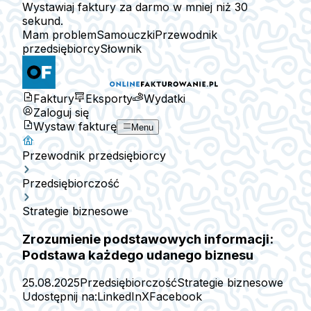
Wystawiaj faktury za darmo w mniej niż 30
sekund.
Mam problem
Samouczki
Przewodnik
przedsiębiorcy
Słownik
Faktury
Eksporty
Wydatki
Zaloguj się
Wystaw fakturę
Menu
Przewodnik przedsiębiorcy
Przedsiębiorczość
Strategie biznesowe
Zrozumienie podstawowych informacji:
Podstawa każdego udanego biznesu
25.08.2025
Przedsiębiorczość
Strategie biznesowe
Udostępnij na:
LinkedIn
X
Facebook