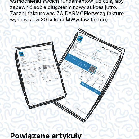
wzmocnieniu swoich fundamentów już dziś, aby
zapewnić sobie długoterminowy sukces jutro.
Zacznij fakturować ZA DARMO
Pierwszą fakturę
wystawisz w
30 sekund
Wystaw fakturę
Powiązane artykuły