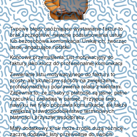
Typowe błędy opóźniające wystawianie faktur to
brak szczegółów, niejasne podsumowania usług
lub bezosobowa komunikacja. Unikaj ich, tworząc
jasne, angażujące notatki!
Końcowe przemyślenia: List motywacyjny do
faktury jako klucz do profesjonalnej komunikacji
Zawieranie listu motywacyjnego do faktury to
prosty, ale skuteczny sposób na zwiększenie
profesjonalizmu i poprawienia relacji z klientami.
Zapewnia to, że prośby o płatność są jasne, pełne
szacunku i zapadają w pamięć. Przyjęcie tego
nawyku nie tylko poprawia komunikację, ale także
zwiększa prawdopodobieństwo terminowych
płatności i przyszłej współpracy.
Mały dodatkowy krok może zrobić dużą różnicę -
zacznij dodawać listy przewodnie do swoich