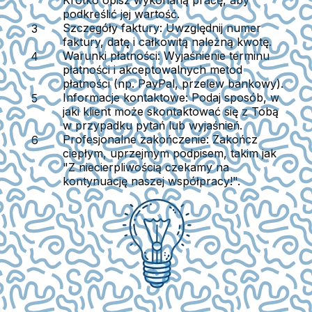
Krótko opisz wykonaną pracę, aby
podkreślić jej wartość.
Szczegóły faktury:
Uwzględnij numer
faktury, datę i całkowitą należną kwotę.
Warunki płatności:
Wyjaśnienie terminu
płatności i akceptowalnych metod
płatności (np. PayPal, przelew bankowy).
Informacje kontaktowe:
Podaj sposób, w
jaki klient może skontaktować się z Tobą
w przypadku pytań lub wyjaśnień.
Profesjonalne zakończenie:
Zakończ
ciepłym, uprzejmym podpisem, takim jak
"Z niecierpliwością czekamy na
kontynuację naszej współpracy!".