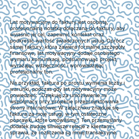
List motywacyjny do faktury jest osobistą,
profesjonalną notatką dołączaną do faktury, aby
wyjaśnić jej cel, zapewnić kontekst oraz
podkreślić wartość świadczonych usług. Oprócz
samej faktury, która zawiera formalne szczegóły
finansowe, list motywacyjny dodaje osobistego
wymiaru komunikacji, podsumowując projekt,
wyrażając wdzięczność i wprowadzając
profesjonalny ton.
Na przykład, faktura po prostu wymienia liczby i
warunki, podczas gdy list motywacyjny może
powiedzieć: "Dziękuję za umożliwienie mi
współpracy przy projekcie przeprojektowania
strony internetowej. W załączniku znajduje się
faktura za moje usługi, w tym ostateczne
poprawki, które omówiliśmy." Ten przemyślany
dodatek buduje silniejsze relacje z klientami i
sprawia, że rozliczenia są mniej transakcyjne.