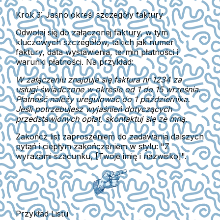
Krok 3: Jasno określ szczegóły faktury
Odwołaj się do załączonej faktury, w tym
kluczowych szczegółów, takich jak numer
faktury, data wystawienia, termin płatności i
warunki płatności. Na przykład:
W załączeniu znajduje się faktura nr 1234 za
usługi świadczone w okresie od 1 do 15 września.
Płatność należy uregulować do 1 października.
Jeśli potrzebujesz wyjaśnień dotyczących
przedstawionych opłat, skontaktuj się ze mną.
Zakończ list zaproszeniem do zadawania dalszych
pytań i ciepłym zakończeniem w stylu: "Z
wyrazami szacunku, [Twoje imię i nazwisko]".
Przykład Listu