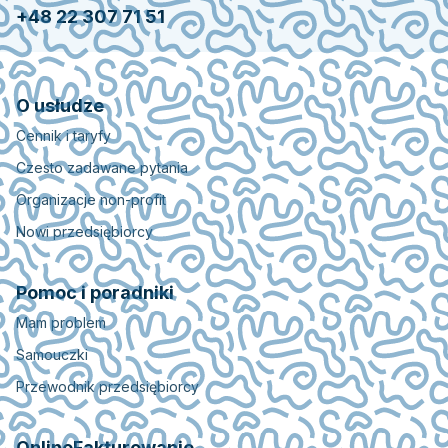
+48 22 307 71 51
O usłudze
Cennik i taryfy
Czesto zadawane pytania
Organizacje non-profit
Nowi przedsiębiorcy
Pomoc i poradniki
Mam problem
Samouczki
Przewodnik przedsiębiorcy
OnlineFakturowanie