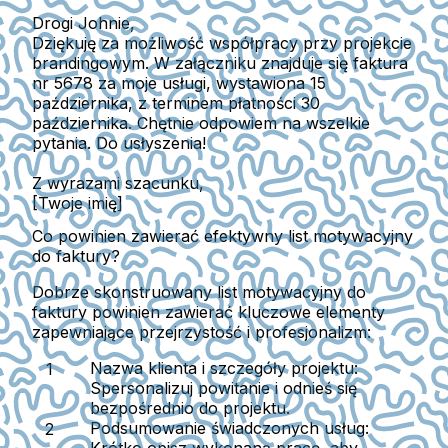
Drogi Johnie,
Dziękuję za możliwość współpracy przy projekcie
brandingowym. W załączniku znajduje się faktura
nr 5678 za moje usługi, wystawiona 15
października, z terminem płatności 30
października. Chętnie odpowiem na wszelkie
pytania. Do usłyszenia!
Z wyrazami szacunku,
[Twoje imię]
Co powinien zawierać efektywny list motywacyjny
do faktury?
Dobrze skonstruowany list motywacyjny do
faktury powinien zawierać kluczowe elementy
zapewniające przejrzystość i profesjonalizm:
Nazwa klienta i szczegóły projektu:
Spersonalizuj powitanie i odnieś się
bezpośrednio do projektu.
Podsumowanie świadczonych usług: