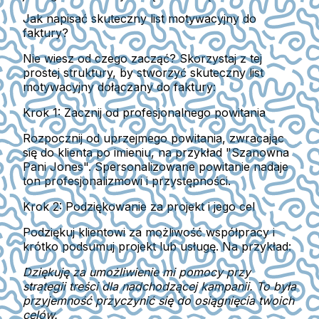
Jak napisać skuteczny list motywacyjny do
faktury?
Nie wiesz od czego zacząć? Skorzystaj z tej
prostej struktury, by stworzyć skuteczny list
motywacyjny dołączany do faktury:
Krok 1: Zacznij od profesjonalnego powitania
Rozpocznij od uprzejmego powitania, zwracając
się do klienta po imieniu, na przykład "Szanowna
Pani Jones". Spersonalizowane powitanie nadaje
ton profesjonalizmowi i przystępności.
Krok 2: Podziękowanie za projekt i jego cel
Podziękuj klientowi za możliwość współpracy i
krótko podsumuj projekt lub usługę. Na przykład:
Dziękuję za umożliwienie mi pomocy przy
strategii treści dla nadchodzącej kampanii. To była
przyjemność przyczynić się do osiągnięcia twoich
celów.