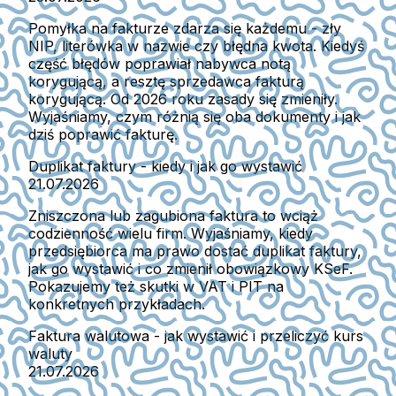
Pomyłka na fakturze zdarza się każdemu - zły
NIP, literówka w nazwie czy błędna kwota. Kiedyś
część błędów poprawiał nabywca notą
korygującą, a resztę sprzedawca fakturą
korygującą. Od 2026 roku zasady się zmieniły.
Wyjaśniamy, czym różnią się oba dokumenty i jak
dziś poprawić fakturę.
Duplikat faktury - kiedy i jak go wystawić
21.07.2026
Zniszczona lub zagubiona faktura to wciąż
codzienność wielu firm. Wyjaśniamy, kiedy
przedsiębiorca ma prawo dostać duplikat faktury,
jak go wystawić i co zmienił obowiązkowy KSeF.
Pokazujemy też skutki w VAT i PIT na
konkretnych przykładach.
Faktura walutowa - jak wystawić i przeliczyć kurs
waluty
21.07.2026