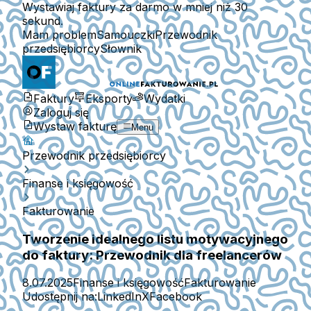
Wystawiaj faktury za darmo w mniej niż 30
sekund.
Mam problem
Samouczki
Przewodnik
przedsiębiorcy
Słownik
Faktury
Eksporty
Wydatki
Zaloguj się
Wystaw fakturę
Menu
Przewodnik przedsiębiorcy
Finanse i księgowość
Fakturowanie
Tworzenie idealnego listu motywacyjnego
do faktury: Przewodnik dla freelancerów
8.07.2025
Finanse i księgowość
Fakturowanie
Udostępnij na:
LinkedIn
X
Facebook