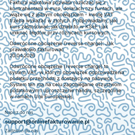
Faktura walutowa pozwala rozliczać się z
kontrahentami w euro, dolarach czy funtach, ale
wiąże się z jednym obowiązkiem - kwotę VAT
trzeba wykazać w złotych. Podpowiadamy, jaki
kurs zastosować, jak działa to w KSeF i jak
uniknąć błędów przy różnicach kursowych.
Odwrócone obciążenie (reverse charge): Jak
prawidłowo fakturować
20.04.2026
Odwrócone obciążenie (reverse charge) to
system VAT, w którym obowiązek odprowadzenia
podatku przechodzi z dostawcy na nabywcę.
System ten ma na celu zapobieganie oszustwom
podatkowym i uproszczenie handlu, szczególnie
w ramach Unii Europejskiej.
Napisz do nas
support@onlinefakturowanie.pl
Zadzwoń do nas