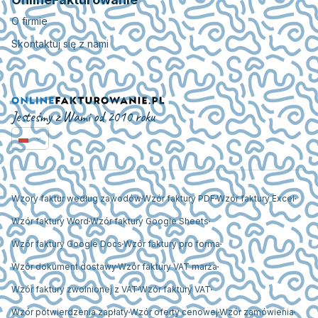
O firmie
Skontaktuj się z nami
Jesteśmy z Wami od 2010 roku
Wzory faktur według zawodów
Wzór faktury PDF
Wzór faktury Excel
Wzór faktury Word
Wzór faktury Google Sheets
Wzór faktury Google Docs
Wzór faktury pro forma
Wzór dokument dostawy
Wzór faktury VAT marża
Wzór faktury zwolnionej z VAT
Wzór faktury VAT
Wzór potwierdzenia zapłaty
Wzór oferty cenowej
Wzór zamówienia