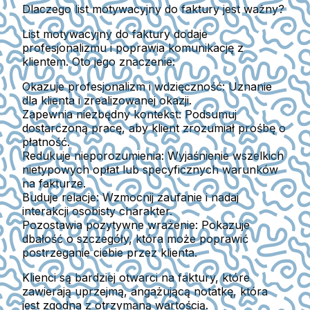
Dlaczego list motywacyjny do faktury jest ważny?
List motywacyjny do faktury dodaje
profesjonalizmu i poprawia komunikację z
klientem. Oto jego znaczenie:
Okazuje profesjonalizm i wdzięczność:
Uznanie
dla klienta i zrealizowanej okazji.
Zapewnia niezbędny kontekst:
Podsumuj
dostarczoną pracę, aby klient zrozumiał prośbę o
płatność.
Redukuje nieporozumienia:
Wyjaśnienie wszelkich
nietypowych opłat lub specyficznych warunków
na fakturze.
Buduje relacje:
Wzmocnij zaufanie i nadaj
interakcji osobisty charakter.
Pozostawia pozytywne wrażenie:
Pokazuje
dbałość o szczegóły, która może poprawić
postrzeganie ciebie przez klienta.
Klienci są bardziej otwarci na faktury, które
zawierają uprzejmą, angażującą notatkę, która
jest zgodna z otrzymaną wartością.