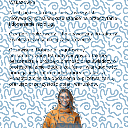
Wskazówka
Niech będzie krótki i prosty. Zwięzły list
motywacyjny ma większe szanse na przeczytanie
i docenienie niż długi.
Czy personalizowany list motywacyjny do faktury
zwiększa szanse na jej zatwierdzenie?
Oczywiście. Dobrze przygotowany,
personalizowany list motywacyjny do faktury
personalizuje prośbę o płatność oraz świadczy o
profesjonalizmie. Buduje zaufanie i wiarygodność,
pomagając klientom nadać priorytet fakturze.
Ponadto zmniejsza opóźnienia w przetwarzaniu,
oferując przejrzystość opłat i warunków.