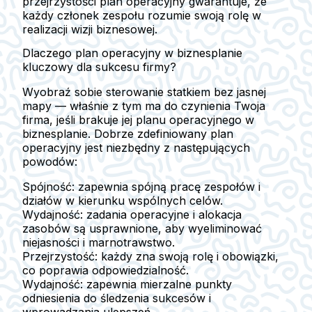
przejrzystości plan operacyjny gwarantuje, że
każdy członek zespołu rozumie swoją rolę w
realizacji wizji biznesowej.
Dlaczego plan operacyjny w biznesplanie
kluczowy dla sukcesu firmy?
Wyobraź sobie sterowanie statkiem bez jasnej
mapy — właśnie z tym ma do czynienia Twoja
firma, jeśli brakuje jej planu operacyjnego w
biznesplanie. Dobrze zdefiniowany plan
operacyjny jest niezbędny z następujących
powodów:
Spójność:
zapewnia spójną pracę zespołów i
działów w kierunku wspólnych celów.
Wydajność:
zadania operacyjne i alokacja
zasobów są usprawnione, aby wyeliminować
niejasności i marnotrawstwo.
Przejrzystość:
każdy zna swoją rolę i obowiązki,
co poprawia odpowiedzialność.
Wydajność:
zapewnia mierzalne punkty
odniesienia do śledzenia sukcesów i
wprowadzania ulepszeń.