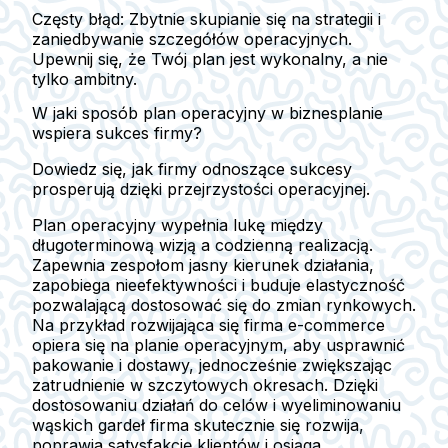
Częsty błąd: Zbytnie skupianie się na strategii i
zaniedbywanie szczegółów operacyjnych.
Upewnij się, że Twój plan jest wykonalny, a nie
tylko ambitny.
W jaki sposób plan operacyjny w biznesplanie
wspiera sukces firmy?
Dowiedz się, jak firmy odnoszące sukcesy
prosperują dzięki przejrzystości operacyjnej.
Plan operacyjny wypełnia lukę między
długoterminową wizją a codzienną realizacją.
Zapewnia zespołom jasny kierunek działania,
zapobiega nieefektywności i buduje elastyczność
pozwalającą dostosować się do zmian rynkowych.
Na przykład rozwijająca się firma e-commerce
opiera się na planie operacyjnym, aby usprawnić
pakowanie i dostawy, jednocześnie zwiększając
zatrudnienie w szczytowych okresach. Dzięki
dostosowaniu działań do celów i wyeliminowaniu
wąskich gardeł firma skutecznie się rozwija,
poprawia satysfakcję klientów i osiąga