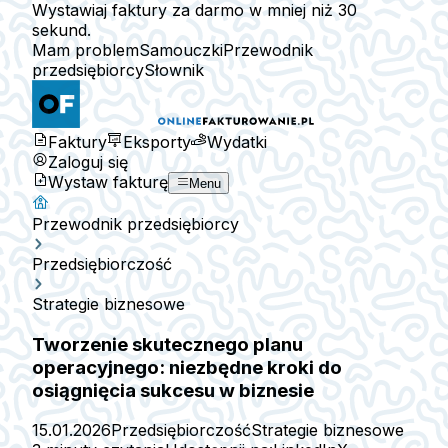
Wystawiaj faktury za darmo w mniej niż 30
sekund.
Mam problem
Samouczki
Przewodnik
przedsiębiorcy
Słownik
Faktury
Eksporty
Wydatki
Zaloguj się
Wystaw fakturę
Menu
Przewodnik przedsiębiorcy
Przedsiębiorczość
Strategie biznesowe
Tworzenie skutecznego planu
operacyjnego: niezbędne kroki do
osiągnięcia sukcesu w biznesie
15.01.2026
Przedsiębiorczość
Strategie biznesowe