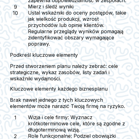
zapewnia odpowiedzialność w zespołach.
Mierz i śledź wyniki
Ustal wskaźniki do oceny postępów, takie
jak wielkość produkcji, wzrost
przychodów lub opinie klientów.
Regularne przeglądy wyników pomagają
zidentyfikować obszary wymagające
poprawy.
Podkreśl kluczowe elementy
Przed stworzeniem planu należy zebrać: cele
strategiczne, wykaz zasobów, listy zadań i
wskaźniki wydajności.
Kluczowe elementy każdego biznesplanu
Brak nawet jednego z tych kluczowych
elementów może narazić Twoją firmę na ryzyko.
Wizja i cele firmy:
Wyznacz
krótkoterminowe cele, które są zgodne z
długoterminową wizją.
Role funkcjonalne:
Podziel obowiązki