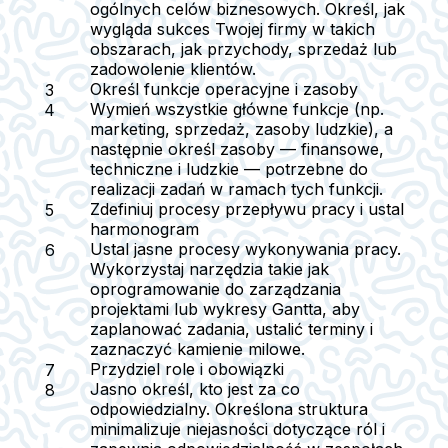
ogólnych celów biznesowych. Określ, jak
wygląda sukces Twojej firmy w takich
obszarach, jak przychody, sprzedaż lub
zadowolenie klientów.
Określ funkcje operacyjne i zasoby
Wymień wszystkie główne funkcje (np.
marketing, sprzedaż, zasoby ludzkie), a
następnie określ zasoby — finansowe,
techniczne i ludzkie — potrzebne do
realizacji zadań w ramach tych funkcji.
Zdefiniuj procesy przepływu pracy i ustal
harmonogram
Ustal jasne procesy wykonywania pracy.
Wykorzystaj narzędzia takie jak
oprogramowanie do zarządzania
projektami lub wykresy Gantta, aby
zaplanować zadania, ustalić terminy i
zaznaczyć kamienie milowe.
Przydziel role i obowiązki
Jasno określ, kto jest za co
odpowiedzialny. Określona struktura
minimalizuje niejasności dotyczące ról i