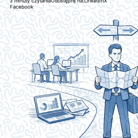
3 minuty czytania
Udostępnij na:
LinkedIn
X
Facebook