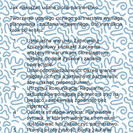
Jak nawiązać udane ciche partnerstwo
Tworzenie udanego cichego partnerstwa wymaga
planowania i zaufania wzajemnego. Oto instrukcja
krok po kroku:
Ustal jasne warunki:
Zaprojektuj
szczegółowy kontrakt z prawnie
wiążącymi warunkami określającymi
wkłady, podział zysków i zadania
operacyjne.
Ustal odpowiedzialności:
Określ granice
między cichymi a aktywnymi partnerami,
aby uniknąć nieporozumień.
Utrzymuj komunikację:
Regularne
aktualizacje pomagają partnerom być na
bieżąco i zapewniają zgodność bez
ingerencji.
Opracuj strategie wyjścia:
Planowanie
sytuacji, w których jedna ze stron musi
dostosować lub zakończyć partnerstwo.
Promuj przejrzystość:
Buduj zaufanie