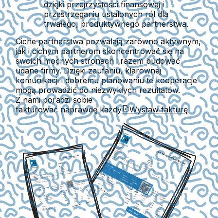
dzięki przejrzystości finansowej i
przestrzeganiu ustalonych ról dla
trwałego, produktywnego partnerstwa.
Ciche partnerstwa pozwalają zarówno aktywnym,
jak i cichym partnerom skoncentrować się na
swoich mocnych stronach i razem budować
udane firmy. Dzięki zaufaniu, klarownej
komunikacji i dobremu planowaniu te kooperacje
mogą prowadzić do niezwykłych rezultatów.
Z nami poradzi sobie
fakturować naprawdę każdy
Wystaw fakturę