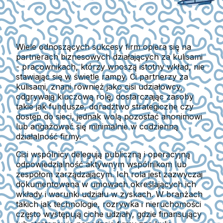
Wiele odnoszących sukcesy firm opiera się na
partnerach biznesowych działających za kulisami
- pracownikach, którzy wnoszą istotny wkład, nie
stawiając się w świetle rampy. Ci partnerzy za
kulisami, znani również jako cisi udziałowcy,
odgrywają kluczową rolę, dostarczając zasoby
takie jak fundusze, doradztwo strategiczne czy
dostęp do sieci, jednak wolą pozostać anonimowi
lub angażować się minimalnie w codzienną
działalność firmy.
Cisi wspólnicy delegują publiczną i operacyjną
odpowiedzialność aktywnym wspólnikom lub
zespołom zarządzającym. Ich rola jest zazwyczaj
dokumentowana w umowach określających ich
wkłady i warunki udziału w zyskach. W branżach
takich jak technologie, rozrywka i nieruchomości
często występują ciche udziały, gdzie finansujący