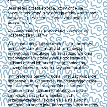
Jeśli jesteś przedsiębiorcą, który chce się
rozwijać, cisi wspólnicy oferują efektywny sposób
na wzrost przy jednoczesnym zachowaniu
pozycji lidera.
Dlaczego niektórzy pracownicy decydują się
pozostać za kulisami?
Wiele osób decyduje się działać jako partnerzy
biznesowi za kulisami, aby chronić swoją
prywatność i reputację lub zarządzać wieloma
zobowiązaniami czasowymi. Pozostanie za
kulisami chroni ich przed presją społeczną,
szczególnie w branżach o wysokim profilu.
Inni preferują pasywny udział, oferując wsparcie
finansowe lub ekspertyzę, nie poświęcając czasu
na działalność operacyjną. Dla niektórych
współpraca za kulisami to atrakcyjna opcja
zmniejszenia ryzyka w niestabilnych
przedsięwzięciach i skupienia się na swoich
mocnych stronach jako finansistów lub strategów.