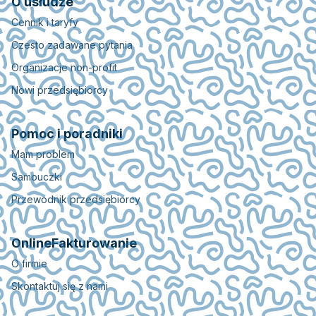
O usłudze
Cennik i taryfy
Czesto zadawane pytania
Organizacje non-profit
Nowi przedsiębiorcy
Pomoc i poradniki
Mam problem
Samouczki
Przewodnik przedsiębiorcy
OnlineFakturowanie
O firmie
Skontaktuj się z nami