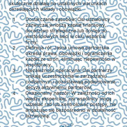
skutecznie działają na ustalonych warunkach
określających wkłady i obowiązki.
Dostarczanie zasobów:
Cisi udziałowcy
zazwyczaj wnoszą kapitał finansowy,
doradztwo strategiczne lub dostęp do
wartościowych sieci w celu wsparcia
firmy.
Definicja ról:
Jasna umowa partnerska
określa prawa, obowiązki i ograniczenia
każdej ze stron, eliminując niepewności w
współpracy.
Niezależność operacyjna:
Cisi partnerzy
unikają uczestniczenia w zarządzaniu
codziennym i pozostawiają podejmowanie
decyzji aktywnemu partnerowi.
Okazjonalny nadzór:
W zależności od ich
wiedzy eksperckiej, cisi wspólnicy mogą
udzielać rad lub kontrolować postępy, nie
angażując się bezpośrednio w działalność
biznesową.