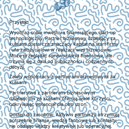
Przykład
Wyobraź sobie inwestora finansującego start-up
technologiczny. Partner biznesowy działający za
kulisami dostarcza znaczący kapitał na start firmy
i ufa założycielowi w realizacji wizji biznesowej.
Może przeglądać sprawozdania finansowe, ale
trzyma się z dala od publiczności i codziennych
decyzji.
Zalety współpracy z partnerami biznesowymi za
kulisami
Partnerstwa z partnerami biznesowymi
działającymi za kulisami oferują wiele korzyści,
odkrywając potencjał dla obu stron.
Dostęp do zasobów:
Aktywni partnerzy otrzymują
potrzebne finanse, wiedzę fachową lub kontakty,
nie oddając władzy kreatywnej lub operacyjnej.