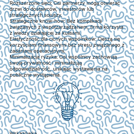
Rozszerzone sieci:
Cisi partnerzy mogą otwierać
drzwi do dostawców, inwestorów lub
strategicznych sojuszy.
Strategiczne know-how:
Bez komplikacji
związanych z współzarządzaniem, firma korzysta
z wiedzy działającej za kulisami.
Elastyczność dla cichych wspólników:
Cieszą się
korzyściami finansowymi bez stresu związanego z
zadaniami operacyjnymi.
Minimalizacja ryzyka:
Cisi wspólnicy zachowują
swoją prywatność i minimalizują
odpowiedzialność, unikając wystawienia na
publiczne wystąpienia.
Wskazówka