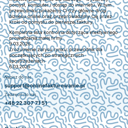
pomysł, komputer i dostęp do internetu. W tym
przewodniku pokażemy Ci trzy główne drogi
biznesu online oraz przeprowadzimy Cię przez
kroki od pomysłu do pierwszej faktury.
Kompletna lista kontrolna dotycząca efektywnego
prowadzenia małej firmy
9.03.2026
Zrozumienie zarysu rynku: przewodnik dla
początkujących po strategicznych
spostrzeżeniach
6.03.2026
Napisz do nas
support@onlinefakturowanie.pl
Zadzwoń do nas
+48 22 307 71 51