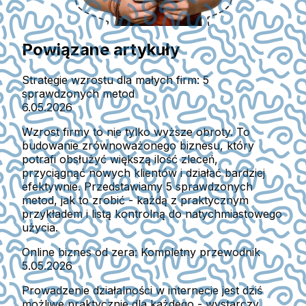
Powiązane artykuły
Strategie wzrostu dla małych firm: 5
sprawdzonych metod
6.05.2026
Wzrost firmy to nie tylko wyższe obroty. To
budowanie zrównoważonego biznesu, który
potrafi obsłużyć większą ilość zleceń,
przyciągnąć nowych klientów i działać bardziej
efektywnie. Przedstawiamy 5 sprawdzonych
metod, jak to zrobić - każdą z praktycznym
przykładem i listą kontrolną do natychmiastowego
użycia.
Online biznes od zera: Kompletny przewodnik
5.05.2026
Prowadzenie działalności w internecie jest dziś
możliwe praktycznie dla każdego - wystarczy