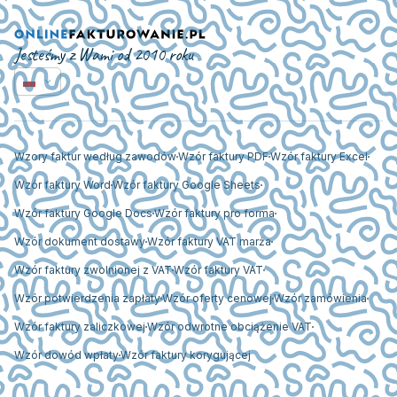
Jesteśmy z Wami od 2010 roku
Wzory faktur według zawodów
Wzór faktury PDF
Wzór faktury Excel
Wzór faktury Word
Wzór faktury Google Sheets
Wzór faktury Google Docs
Wzór faktury pro forma
Wzór dokument dostawy
Wzór faktury VAT marża
Wzór faktury zwolnionej z VAT
Wzór faktury VAT
Wzór potwierdzenia zapłaty
Wzór oferty cenowej
Wzór zamówienia
Wzór faktury zaliczkowej
Wzór odwrotne obciążenie VAT
Wzór dowód wpłaty
Wzór faktury korygującej