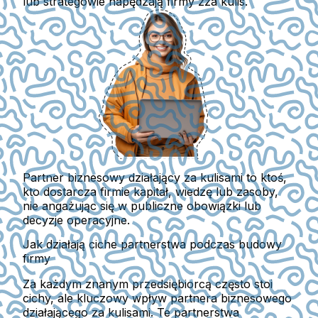
lub strategowie napędzają firmy zza kulis.
Partner biznesowy działający za kulisami to ktoś,
kto dostarcza firmie kapitał, wiedzę lub zasoby,
nie angażując się w publiczne obowiązki lub
decyzje operacyjne.
Jak działają ciche partnerstwa podczas budowy
firmy
Za każdym znanym przedsiębiorcą często stoi
cichy, ale kluczowy wpływ partnera biznesowego
działającego za kulisami. Te partnerstwa