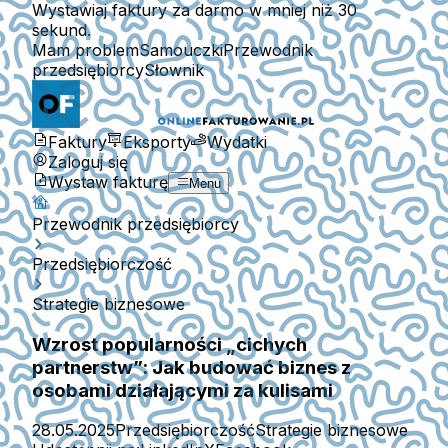
Wystawiaj faktury za darmo w mniej niż 30
sekund.
Mam problem
Samouczki
Przewodnik
przedsiębiorcy
Słownik
Faktury
Eksporty
Wydatki
Zaloguj się
Wystaw fakturę
Menu
Przewodnik przedsiębiorcy
Przedsiębiorczość
Strategie biznesowe
Wzrost popularności „cichych
partnerstw”: Jak budować biznes z
osobami działającymi za kulisami
28.05.2025
Przedsiębiorczość
Strategie biznesowe