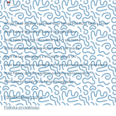
Wzory faktur według zawodów
Wzór faktury PDF
Wzór faktury Excel
Wzór faktury Word
Wzór faktury Google Sheets
Wzór faktury Google Docs
Wzór faktury pro forma
Wzór dokument dostawy
Wzór faktury VAT marża
Wzór faktury zwolnionej z VAT
Wzór faktury VAT
Wzór potwierdzenia zapłaty
Wzór oferty cenowej
Wzór zamówienia
Wzór faktury zaliczkowej
Wzór odwrotne obciążenie VAT
Wzór dowód wpłaty
Wzór faktury korygującej
Polityka plików cookie
Polityka prywatności