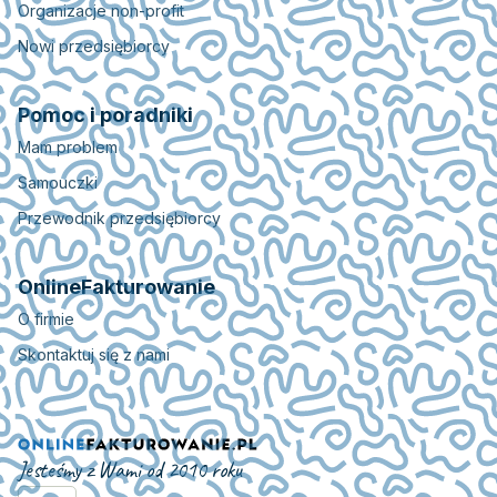
Organizacje non-profit
Nowi przedsiębiorcy
Pomoc i poradniki
Mam problem
Samouczki
Przewodnik przedsiębiorcy
OnlineFakturowanie
O firmie
Skontaktuj się z nami
Jesteśmy z Wami od 2010 roku