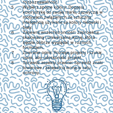
rozpoznawalność.
Wybierz spójne kolory:
Dopasuj
kolorystykę do swojej marki; zazwyczaj w
motywach związanych ze sztuczną
inteligencją używane są kolory niebieski i
biały.
Zapewnij wszechstronność:
Zaprojektuj
skalowalną i uniwersalną ikonę, która
będzie dobrze wyglądać w różnych
formatach.
Zbieranie opinii:
Rozwijaj projekty i szukaj
opinii, aby udoskonalić projekt.
Sprawdź aspekty prawne:
Sprawdź znaki
towarowe i zarejestruj ikonę w celu
ochrony.