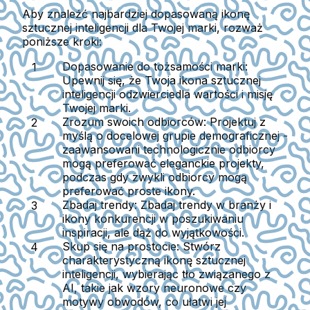
Aby znaleźć najbardziej dopasowaną ikonę
sztucznej inteligencji dla Twojej marki, rozważ
poniższe kroki:
Dopasowanie do tożsamości marki:
Upewnij się, że Twoja ikona sztucznej
inteligencji odzwierciedla wartości i misję
Twojej marki.
Zrozum swoich odbiorców:
Projektuj z
myślą o docelowej grupie demograficznej -
zaawansowani technologicznie odbiorcy
mogą preferować eleganckie projekty,
podczas gdy zwykli odbiorcy mogą
preferować proste ikony.
Zbadaj trendy:
Zbadaj trendy w branży i
ikony konkurencji w poszukiwaniu
inspiracji, ale dąż do wyjątkowości.
Skup się na prostocie:
Stwórz
charakterystyczną ikonę sztucznej
inteligencji, wybierając tło związanego z
AI, takie jak wzory neuronowe czy
motywy obwodów, co ułatwi jej