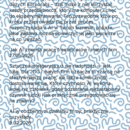
dużych korporacji – dziś może z niej korzystać
każdy przedsiębiorca, który ma komputer i chęć
do eksperymentowania. Ten przewodnik krok po
kroku przeprowadzi Cię przez proces
rozpoczynania z AI w Twoim biznesie, pokaże,
jakie zadania można powierzyć jej jako pierwsze i
na co uważać.
Jak AI zmienia pracę freelancerów i małych firm
27.05.2026
Sztuczna inteligencja już nie nadchodzi — jest
tutaj. Dla JDG i małych firm oznacza to szansę na
efektywniejszą pracę, ale także konieczność
dostosowania się. Które czynności AI wykona
lepiej niż człowiek, gdzie pozostanie niezastąpiony
czynnik ludzki i jak praktycznie przygotować się
na zmiany?
AI w codziennym działaniu firmy: praktyczne
przykłady
9.02.2026