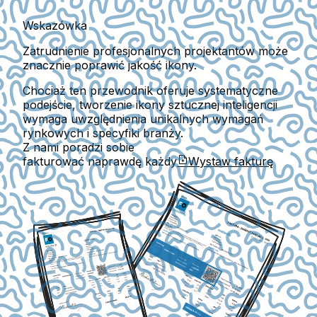
Wskazówka
Zatrudnienie profesjonalnych projektantów może
znacznie poprawić jakość ikony.
Chociaż ten przewodnik oferuje systematyczne
podejście, tworzenie ikony sztucznej inteligencji
wymaga uwzględnienia unikalnych wymagań
rynkowych i specyfiki branży.
Z nami poradzi sobie
fakturować naprawdę każdy
Wystaw fakturę