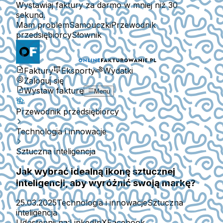
Wystawiaj faktury za darmo w mniej niż 30
sekund.
Mam problem
Samouczki
Przewodnik
przedsiębiorcy
Słownik
Faktury
Eksporty
Wydatki
Zaloguj się
Wystaw fakturę
Menu
Przewodnik przedsiębiorcy
Technologia i innowacje
Sztuczna inteligencja
Jak wybrać idealną ikonę sztucznej
inteligencji, aby wyróżnić swoją markę?
25.03.2025
Technologia i innowacje
Sztuczna
inteligencja
Udostępnij na:
LinkedIn
X
Facebook