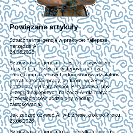
Powiązane artykuły
Sztuczna inteligencja w praktyce: najlepsze
narzędzia AI
24.06.2026
Sztuczna inteligencja nie jest już przywilejem
dużych firm. Dzięki przystępnym cenowo
narzędziom dziś nawet jednoosobowa działalność
potrafi sprostać pracy, do której wcześniej
potrzebny był cały zespół. Przygotowaliśmy
przegląd najlepszych narzędzi AI dla małych
przedsiębiorców podzielony według
zastosowania.
Jak zacząć używać AI w biznesie krok po kroku
23.06.2026
Sztuczna inteligencja to już nie tylko domena