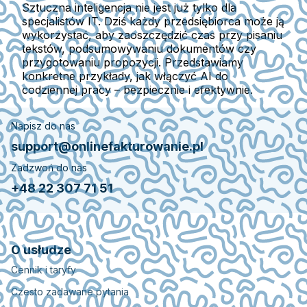
Sztuczna inteligencja nie jest już tylko dla
specjalistów IT. Dziś każdy przedsiębiorca może ją
wykorzystać, aby zaoszczędzić czas przy pisaniu
tekstów, podsumowywaniu dokumentów czy
przygotowaniu propozycji. Przedstawiamy
konkretne przykłady, jak włączyć AI do
codziennej pracy – bezpiecznie i efektywnie.
Napisz do nas
support@onlinefakturowanie.pl
Zadzwoń do nas
+48 22 307 71 51
O usłudze
Cennik i taryfy
Czesto zadawane pytania