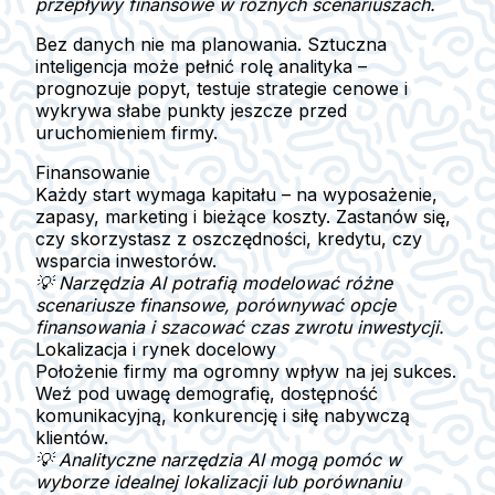
przepływy finansowe w różnych scenariuszach.
Bez danych nie ma planowania
. Sztuczna
inteligencja może pełnić rolę analityka –
prognozuje popyt, testuje strategie cenowe i
wykrywa słabe punkty jeszcze przed
uruchomieniem firmy.
Finansowanie
Każdy start wymaga kapitału – na wyposażenie,
zapasy, marketing i bieżące koszty. Zastanów się,
czy skorzystasz z oszczędności, kredytu, czy
wsparcia inwestorów.
💡 Narzędzia AI potrafią modelować różne
scenariusze finansowe, porównywać opcje
finansowania i szacować czas zwrotu inwestycji.
Lokalizacja i rynek docelowy
Położenie firmy ma ogromny wpływ na jej sukces.
Weź pod uwagę demografię, dostępność
komunikacyjną, konkurencję i siłę nabywczą
klientów.
💡 Analityczne narzędzia AI mogą pomóc w
wyborze idealnej lokalizacji lub porównaniu