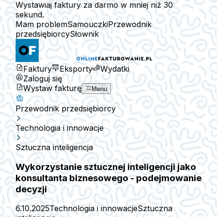
Wystawiaj faktury za darmo w mniej niż 30
sekund.
Mam problem
Samouczki
Przewodnik
przedsiębiorcy
Słownik
Faktury
Eksporty
Wydatki
Zaloguj się
Wystaw fakturę
Menu
Przewodnik przedsiębiorcy
Technologia i innowacje
Sztuczna inteligencja
Wykorzystanie sztucznej inteligencji jako
konsultanta biznesowego - podejmowanie
decyzji
6.10.2025
Technologia i innowacje
Sztuczna