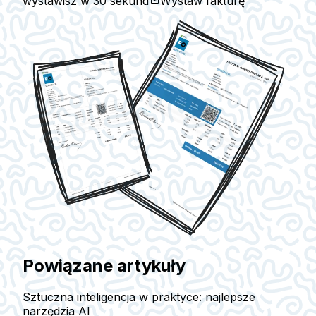
wystawisz w
30 sekund
Wystaw fakturę
Powiązane artykuły
Sztuczna inteligencja w praktyce: najlepsze
narzędzia AI