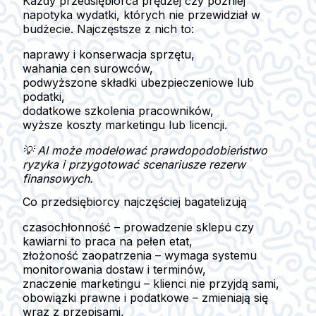
Każdy przedsiębiorca prędzej czy później
napotyka wydatki, których nie przewidział w
budżecie. Najczęstsze z nich to:
naprawy i konserwacja sprzętu,
wahania cen surowców,
podwyższone składki ubezpieczeniowe lub
podatki,
dodatkowe szkolenia pracowników,
wyższe koszty marketingu lub licencji.
💡 AI może modelować prawdopodobieństwo
ryzyka i przygotować
scenariusze rezerw
finansowych
.
Co przedsiębiorcy najczęściej bagatelizują
czasochłonność – prowadzenie sklepu czy
kawiarni to praca na pełen etat,
złożoność zaopatrzenia – wymaga systemu
monitorowania dostaw i terminów,
znaczenie marketingu – klienci nie przyjdą sami,
obowiązki prawne i podatkowe – zmieniają się
wraz z przepisami,