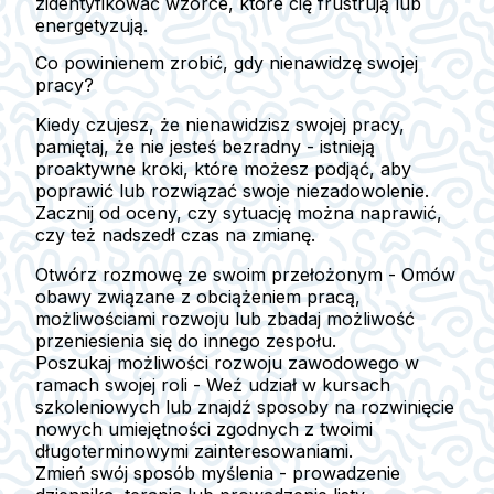
zidentyfikować wzorce, które cię frustrują lub
energetyzują.
Co powinienem zrobić, gdy nienawidzę swojej
pracy?
Kiedy czujesz, że nienawidzisz swojej pracy,
pamiętaj, że nie jesteś bezradny - istnieją
proaktywne kroki, które możesz podjąć, aby
poprawić lub rozwiązać swoje niezadowolenie.
Zacznij od oceny, czy sytuację można naprawić,
czy też nadszedł czas na zmianę.
Otwórz rozmowę ze swoim przełożonym
- Omów
obawy związane z obciążeniem pracą,
możliwościami rozwoju lub zbadaj możliwość
przeniesienia się do innego zespołu.
Poszukaj możliwości rozwoju zawodowego w
ramach swojej roli
- Weź udział w kursach
szkoleniowych lub znajdź sposoby na rozwinięcie
nowych umiejętności zgodnych z twoimi
długoterminowymi zainteresowaniami.
Zmień swój sposób myślenia
- prowadzenie