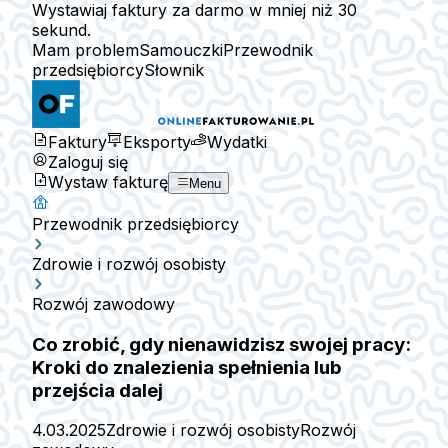
Wystawiaj faktury za darmo w mniej niż 30
sekund.
Mam problem
Samouczki
Przewodnik
przedsiębiorcy
Słownik
Faktury
Eksporty
Wydatki
Zaloguj się
Wystaw fakturę
Menu
Przewodnik przedsiębiorcy
Zdrowie i rozwój osobisty
Rozwój zawodowy
Co zrobić, gdy nienawidzisz swojej pracy:
Kroki do znalezienia spełnienia lub
przejścia dalej
4.03.2025
Zdrowie i rozwój osobisty
Rozwój