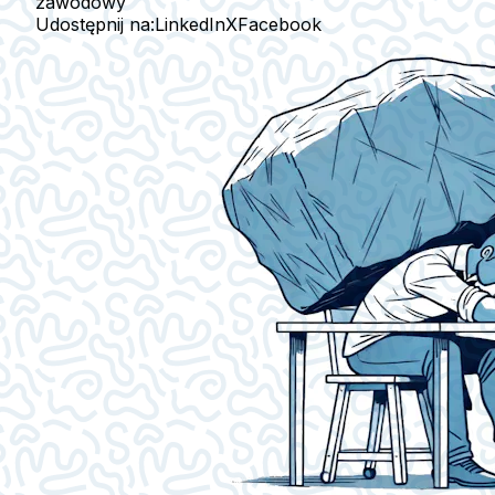
zawodowy
Udostępnij na:
LinkedIn
X
Facebook