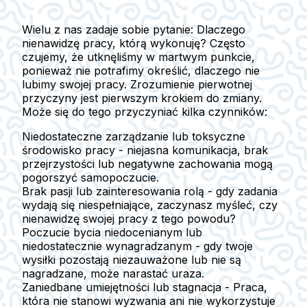
Wielu z nas zadaje sobie pytanie: Dlaczego
nienawidzę pracy, którą wykonuję? Często
czujemy, że utknęliśmy w martwym punkcie,
ponieważ nie potrafimy określić, dlaczego nie
lubimy swojej pracy. Zrozumienie pierwotnej
przyczyny jest pierwszym krokiem do zmiany.
Może się do tego przyczyniać kilka czynników:
Niedostateczne zarządzanie lub toksyczne
środowisko pracy
- niejasna komunikacja, brak
przejrzystości lub negatywne zachowania mogą
pogorszyć samopoczucie.
Brak pasji lub zainteresowania rolą
- gdy zadania
wydają się niespełniające, zaczynasz myśleć, czy
nienawidzę swojej pracy z tego powodu?
Poczucie bycia niedocenianym lub
niedostatecznie wynagradzanym
- gdy twoje
wysiłki pozostają niezauważone lub nie są
nagradzane, może narastać uraza.
Zaniedbane umiejętności lub stagnacja
- Praca,
która nie stanowi wyzwania ani nie wykorzystuje