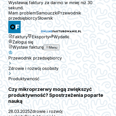
Wystawiaj faktury za darmo w mniej niż 30
sekund.
Mam problem
Samouczki
Przewodnik
przedsiębiorcy
Słownik
Faktury
Eksporty
Wydatki
Zaloguj się
Wystaw fakturę
Menu
Przewodnik przedsiębiorcy
Zdrowie i rozwój osobisty
Produktywność
Czy mikroprzerwy mogą zwiększyć
produktywność? Spostrzeżenia poparte
nauką
28.03.2025
Zdrowie i rozwój