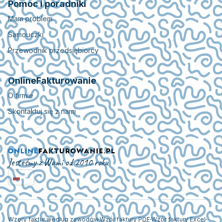
Pomoc i poradniki
Mam problem
Samouczki
Przewodnik przedsiębiorcy
OnlineFakturowanie
O firmie
Skontaktuj się z nami
Jesteśmy z Wami od 2010 roku
Wzory faktur według zawodów
Wzór faktury PDF
Wzór faktury Excel