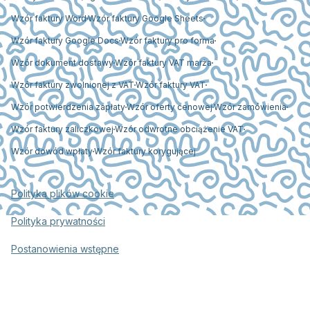
Wzór faktury Word
Wzór faktury Google Sheets
Wzór faktury Google Docs
Wzór faktury pro forma
Wzór dokument dostawy
Wzór faktury VAT marża
Wzór faktury zwolnionej z VAT
Wzór faktury VAT
Wzór potwierdzenia zapłaty
Wzór oferty cenowej
Wzór zamówienia
Wzór faktury zaliczkowej
Wzór odwrotne obciążenie VAT
Wzór dowód wpłaty
Wzór faktury korygującej
Polityka plików cookie
Polityka prywatności
Postanowienia wstępne