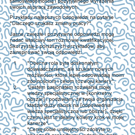
samoświadomością i pozytywnego wyrażenia
swoich aspiracji zawodowych.
Przykłady najlepszych odpowiedzi na pytanie
"Dlaczego szukasz zmiany pracy?"
Jasne, zwięzłe i pozytywne odpowiedzi mogą
nadać właściwy ton rozmowie kwalifikacyjnej.
Skorzystaj z poniższych przykładów, aby
zainspirować swoją odpowiedź:
"Obecna rola była doskonałym
doświadczeniem, ale szukam nowych
możliwości, które lepiej odpowiadają moim
zdolnościom i celom rozwoju kariery".
"Jestem pasjonatem rozwijania mojej
wiedzy specjalistycznej w [konkretny
obszar] i podziwiam, że twoja organizacja
kładzie duży nacisk na [odpowiednia
wiedza specjalistyczna lub obszar], dzięki
czemu jest to idealny kolejny krok w mojej
karierze".
"Cenię sobie umiejętności zdobyte u