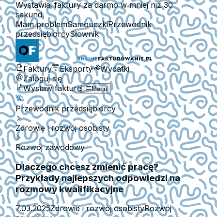
Wystawiaj faktury za darmo w mniej niż 30
sekund.
Mam problem
Samouczki
Przewodnik
przedsiębiorcy
Słownik
Faktury
Eksporty
Wydatki
Zaloguj się
Wystaw fakturę
Menu
Przewodnik przedsiębiorcy
Zdrowie i rozwój osobisty
Rozwój zawodowy
Dlaczego chcesz zmienić pracę?
Przykłady najlepszych odpowiedzi na
rozmowy kwalifikacyjne
7.03.2025
Zdrowie i rozwój osobisty
Rozwój