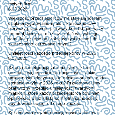
małych firm
8.03.2026
Większość przedsiębiorców nie staje się liderami
dzięki przygotowaniom, ale z konieczności—
pierwszy pracownik, pierwszy konflikt, pierwszy
moment, kiedy nie możesz zrobić wszystkiego
sam. Jak przejść od "robię wszystko sam" do
skutecznego kierowania innymi?
Umiejętności każdego przedsiębiorcy w 2026
8.03.2026
Sztuczna inteligencja zmienia rynek, klienci
oczekują więcej, a konkurencja rośnie. Jakie
umiejętności zdecydują, kto odniesie sukces, a kto
zostanie w tyle w 2026 roku? Przygotowaliśmy
praktyczny przegląd umiejętności twardych i
miękkich, które każdy przedsiębiorca powinien
opanować, wraz z listą kontrolną samooceny,
aby dowiedzieć się, od czego zacząć.
Sprzedawanie swoich umiejętności: wskazówki