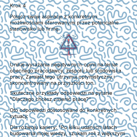
Krok 4
Połącz swoje aspiracje z konkretnymi
możliwościami oferowanymi przez potencjalne
stanowisko lub firmę.
Unikaj wyrażania negatywnych opinii na temat
obecnego pracodawcy, zespołu lub środowiska
pracy. Zamiast tego utrzymuj optymistyczny i
skoncentrowany na przyszłości ton.
Skuteczne przykłady odpowiedzi na pytanie
"Dlaczego chcesz zmienić pracę?"
Oto odpowiedzi dostosowane do konkretnych
sytuacji:
Dla rozwoju kariery
: "Po kilku udanych latach
budowania mojej wiedzy, szukam roli z większymi