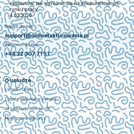
ekspertów, jak wyróżnić się na konkurencyjnym
rynku pracy
4.02.2026
Napisz do nas
support@onlinefakturowanie.pl
Zadzwoń do nas
+48 22 307 71 51
O usłudze
Cennik i taryfy
Czesto zadawane pytania
Organizacje non-profit
Nowi przedsiębiorcy