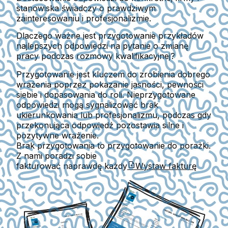
stanowiska świadczy o prawdziwym
zainteresowaniu i profesjonalizmie.
Dlaczego ważne jest przygotowanie przykładów
najlepszych odpowiedzi na pytanie o zmianę
pracy podczas rozmowy kwalifikacyjnej?
Przygotowanie jest kluczem do zrobienia dobrego
wrażenia poprzez pokazanie jasności, pewności
siebie i dopasowania do roli. Nieprzygotowane
odpowiedzi mogą sygnalizować brak
ukierunkowania lub profesjonalizmu, podczas gdy
przekonująca odpowiedź pozostawia silne i
pozytywne wrażenie.
Brak przygotowania to przygotowanie do porażki.
Z nami poradzi sobie
fakturować naprawdę każdy
Wystaw fakturę