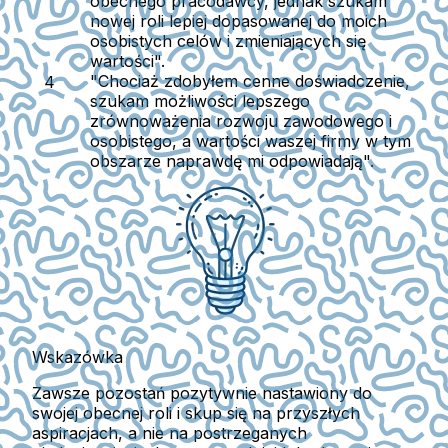
obecnego pracodawcy, jednak szukam
nowej roli lepiej dopasowanej do moich
osobistych celów i zmieniających się
wartości".
"Chociaż zdobyłem cenne doświadczenie,
szukam możliwości lepszego
zrównoważenia rozwoju zawodowego i
osobistego, a wartości waszej firmy w tym
obszarze naprawdę mi odpowiadają".
Wskazówka
Zawsze pozostań pozytywnie nastawiony do
swojej obecnej roli i skup się na przyszłych
aspiracjach, a nie na postrzeganych