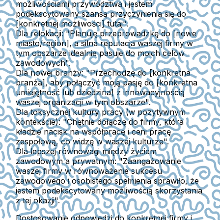
możliwościami przywództwa i jestem
podekscytowany szansą przyczynienia się do
[konkretnej możliwości] tutaj".
Dla relokacji
: "Planuję przeprowadzkę do [nowe
miasto/region], a silna reputacja waszej firmy w
tym obszarze idealnie pasuje do moich celów
zawodowych".
Dla nowej branży
: "Przechodzę do [konkretna
branża], aby połączyć moją pasję do [konkretna
umiejętność lub dziedzina] z innowacyjnością
waszej organizacji w tym obszarze".
Dla toksycznej kultury pracy (w pozytywnym
kontekście)
: "Chętnie dołączę do firmy, która
kładzie nacisk na współpracę i ceni pracę
zespołową, co widzę w waszej kulturze".
Dla lepszej równowagi między życiem
zawodowym a prywatnym
: "Zaangażowanie
waszej firmy w równoważenie sukcesu
zawodowego i osobistego spełnienia sprawiło, że
jestem podekscytowany możliwością skorzystania
z tej okazji".
Dostosowanie odpowiedzi do konkretnej firmy i