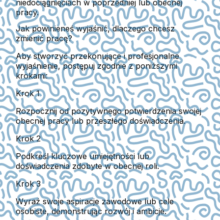
niedociągnięciach w poprzedniej lub obecnej
pracy.
Jak powinieneś wyjaśnić, dlaczego chcesz
zmienić pracę?
Aby stworzyć przekonujące i profesjonalne
wyjaśnienie, postępuj zgodnie z poniższymi
krokami:
Krok 1
Rozpocznij od pozytywnego potwierdzenia swojej
obecnej pracy lub przeszłego doświadczenia.
Krok 2
Podkreśl kluczowe umiejętności lub
doświadczenia zdobyte w obecnej roli.
Krok 3
Wyraź swoje aspiracje zawodowe lub cele
osobiste, demonstrując rozwój i ambicje.