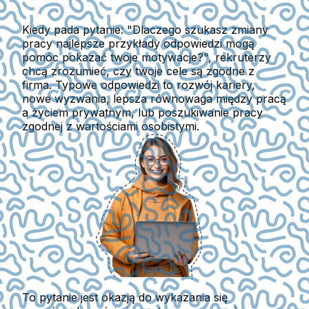
Kiedy pada pytanie: "Dlaczego szukasz zmiany
pracy najlepsze przykłady odpowiedzi mogą
pomóc pokazać twoje motywacje?", rekruterzy
chcą zrozumieć, czy twoje cele są zgodne z
firma. Typowe odpowiedzi to rozwój kariery,
nowe wyzwania, lepsza równowaga między pracą
a życiem prywatnym, lub poszukiwanie pracy
zgodnej z wartościami osobistymi.
To pytanie jest okazją do wykazania się