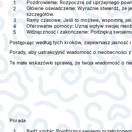
Pozdrowienie
: Rozpocznij od uprzejmego powit
Główne oświadczenie
: Wyraźnie stwierdź, że 
szczegółów.
Ramy czasowe
: Jeśli to możliwe, wspomnij, j
Oferowanie pomocy
: Uznaj wpływ swojej nieo
Wdzięczność i zakończenie
: Podziękuj swojem
Postępując według tych kroków, zapewniasz jasność i 
Porady, aby uatrakcyjnić wiadomość o nieobecności
Te małe wskazówki sprawią, że twoja wiadomość o nie
Porada
Bądź szybki
: Poinformuj swojego przełożonego