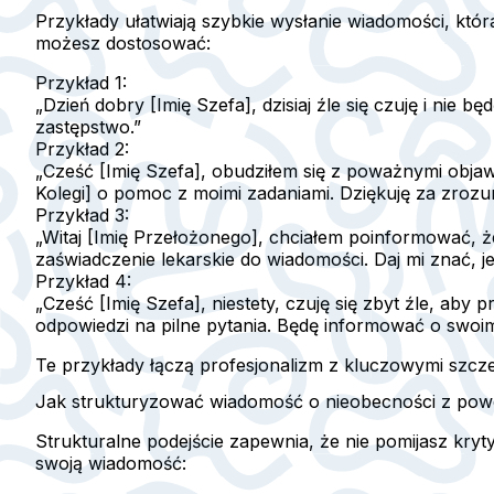
Przykłady ułatwiają szybkie wysłanie wiadomości, któ
możesz dostosować:
Przykład 1:
„Dzień dobry [Imię Szefa], dzisiaj źle się czuję i nie 
zastępstwo.”
Przykład 2:
„Cześć [Imię Szefa], obudziłem się z poważnymi objaw
Kolegi] o pomoc z moimi zadaniami. Dziękuję za zrozu
Przykład 3:
„Witaj [Imię Przełożonego], chciałem poinformować, ż
zaświadczenie lekarskie do wiadomości. Daj mi znać, 
Przykład 4:
„Cześć [Imię Szefa], niestety, czuję się zbyt źle, aby
odpowiedzi na pilne pytania. Będę informować o swoim
Te przykłady łączą profesjonalizm z kluczowymi szcz
Jak strukturyzować wiadomość o nieobecności z powo
Strukturalne podejście zapewnia, że nie pomijasz kr
swoją wiadomość: