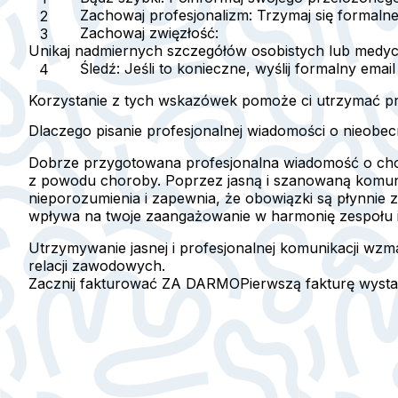
Zachowaj profesjonalizm
: Trzymaj się formaln
Zachowaj zwięzłość
:
Unikaj nadmiernych szczegółów osobistych lub medy
Śledź
: Jeśli to konieczne, wyślij formalny emai
Korzystanie z tych wskazówek pomoże ci utrzymać pro
Dlaczego pisanie profesjonalnej wiadomości o nieobe
Dobrze przygotowana profesjonalna wiadomość o chor
z powodu choroby. Poprzez jasną i szanowaną komunik
nieporozumienia i zapewnia, że obowiązki są płynnie
wpływa na twoje zaangażowanie w harmonię zespołu i
Utrzymywanie jasnej i profesjonalnej komunikacji wzma
relacji zawodowych.
Zacznij fakturować ZA DARMO
Pierwszą fakturę wyst