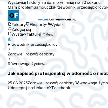
Wystawiaj faktury za darmo w mniej niż 30 sekund.
Mam problem
Samouczki
Przewodnik przedsiębiorcy
Sł
Faktury
Eksporty
Wydatki
Zaloguj się
Wystaw fakturę
Menu
Przewodnik przedsiębiorcy
Zdrowie i rozwój osobisty
Równowaga życiowa
Jak napisać profesjonalną wiadomość o nie
25.08.2025
Zdrowie i rozwój osobisty
Równowaga życi
Udostępnij na:
LinkedIn
X
Facebook