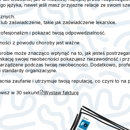
ego języka, nawet jeśli masz przyjazne relacje ze swoim sz
cznych.
l lub zaświadczenie, takie jak zaświadczenie lekarskie.
fesjonalizm i pokazać twoją odpowiedzialność.
cności z powodu choroby jest ważne
obie może znacząco wpłynąć na to, jak jesteś postrzegan
ację swojej nieobecności pokazujesz niezawodność i prze
 zarządzane podczas twojej nieobecności. Dodatkowo, prof
 standardy organizacyjne.
cnia zaufanie i utrzymuje twoją reputację, co czyni to na
awisz w
30 sekund
Wystaw fakturę