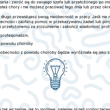
ania i zwróć się do swojego szefa lub przełożonego po imi
jesteś chory i nie możesz pracować tego dnia lub przez o
ak długo przewidujesz swoją nieobecność w pracy. Jeśli nie 
becności i zaoferuj pomoc w przekazywaniu zadań lub pilnyc
u przełożonemu za zrozumienie i zakończ wiadomość profe
profesjonalizm.
 z powodu choroby
obecności z powodu choroby będzie wyróżniała się jako s
 tak wcześnie, jak to możliwe, najlepiej przed rozpoczęci