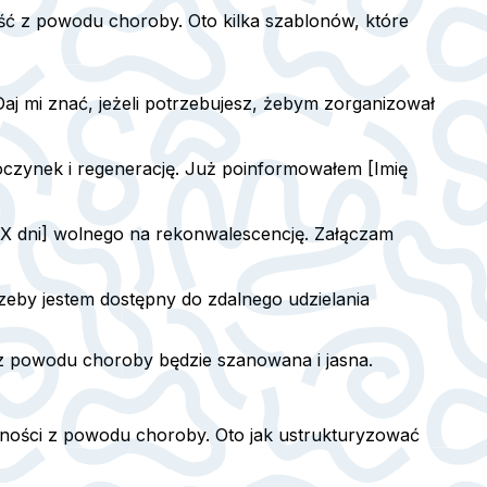
ość z powodu choroby. Oto kilka szablonów, które
. Daj mi znać, jeżeli potrzebujesz, żebym zorganizował
oczynek i regenerację. Już poinformowałem [Imię
 [X dni] wolnego na rekonwalescencję. Załączam
trzeby jestem dostępny do zdalnego udzielania
 z powodu choroby będzie szanowana i jasna.
cności z powodu choroby. Oto jak ustrukturyzować