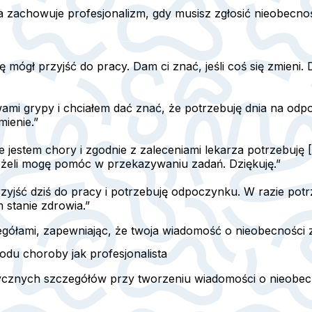
ra zachowuje profesjonalizm, gdy musisz zgłosić nieobecn
będę mógł przyjść do pracy. Dam ci znać, jeśli coś się zmieni
ami grypy i chciałem dać znać, że potrzebuję dnia na odp
mienie.”
e jestem chory i zgodnie z zaleceniami lekarza potrzebuję
jeżeli mogę pomóc w przekazywaniu zadań. Dziękuję.”
 przyjść dziś do pracy i potrzebuję odpoczynku. W razie po
 stanie zdrowia.”
egółami, zapewniając, że twoja wiadomość o nieobecności
du choroby jak profesjonalista
ytycznych szczegółów przy tworzeniu wiadomości o nieobe